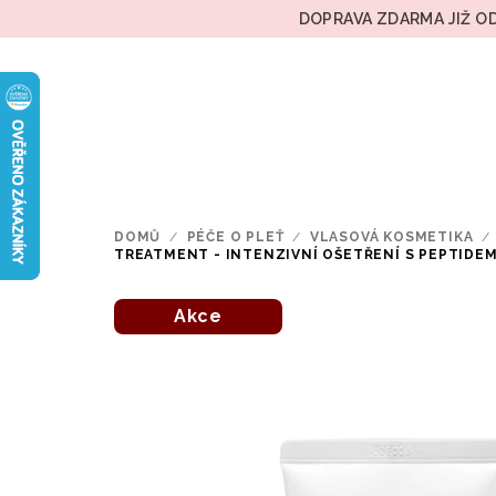
Přejít
DOPRAVA ZDARMA JIŽ OD
na
obsah
DOMŮ
/
PÉČE O PLEŤ
/
VLASOVÁ KOSMETIKA
/
TREATMENT - INTENZIVNÍ OŠETŘENÍ S PEPTIDEM
Akce