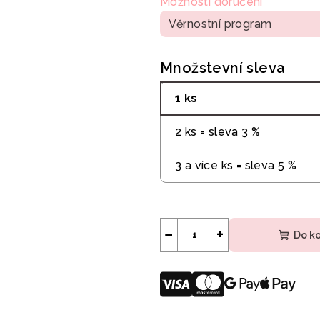
Možnosti doručení
Věrnostní program
Množstevní sleva
1 ks
2 ks = sleva 3 %
3 a více ks = sleva 5 %
−
+
Do k