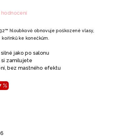
 hodnocení
32™ hloubkově obnovuje poškozené vlasy,
d kořínků ke konečkům.
y silné jako po salonu
 si zamilujete
ení, bez mastného efektu
7 %
26