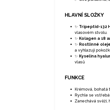
HLAVNÍ SLOŽKY
✨
Tripeptid-132 
vlasovém stvolu.
✨
Kolagen a 18 
✨
Rostlinné olej
a vyhlazují pokožk
✨
Kyselina hyalu
vlasů
FUNKCE
Krémová, bohatá te
Rychle se vstřeb
Zanechává svěží, 