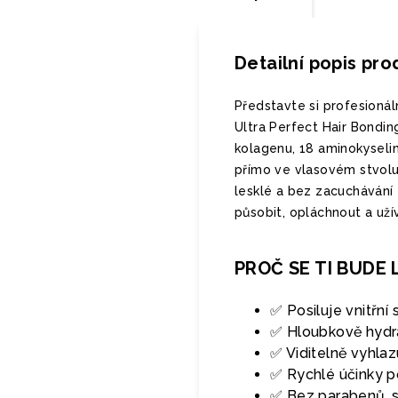
Detailní popis pr
Představte si profesionál
Ultra Perfect Hair Bondin
kolagenu, 18 aminokyseli
přímo ve vlasovém stvolu
lesklé a bez zacuchávání 
působit, opláchnout a užív
PROČ SE TI BUDE L
✅ Posiluje vnitřní 
✅ Hloubkově hydra
✅ Viditelně vyhlaz
✅ Rychlé účinky p
✅ Bez parabenů, s