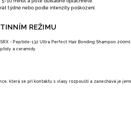
t 5-10 minut a poté důkladně opláchněte.
krát týdně nebo podle intenzity poškození.
UTINNÍM REŽIMU
COSRX - Peptide-132 Ultra Perfect Hair Bonding Shampoo 200ml
ptidy a ceramidy.
e, která se při kontaktu s vlasy rozpouští a zanechává je jem