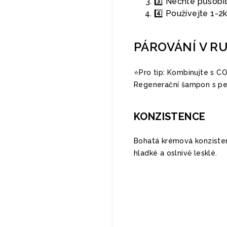
3️⃣ Nechte působi
4️⃣ Používejte 1-2
PÁROVÁNÍ V R
⭐️Pro tip: Kombinujte s 
Regenerační šampon s pe
KONZISTENCE
Bohatá krémová konzistenc
hladké a oslnivě lesklé.