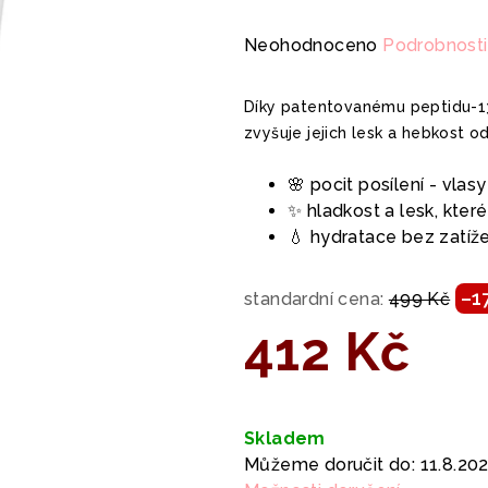
Průměrné
Neohodnoceno
Podrobnosti
hodnocení
produktu
Díky patentovanému peptidu-1
je
zvyšuje jejich lesk a hebkost o
0,0
z
🌸 pocit posílení - vlas
5
✨ hladkost a lesk, které
hvězdiček.
💧 hydratace bez zatíž
–1
standardní cena:
499 Kč
412 Kč
Měrná
cena:
Skladem
Můžeme doručit do:
11.8.20