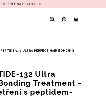
H • BEZPEČNÁ PLATBA
Hledat
Přihlášení
Nákupní
košík
 PEPTIDE‑132 ULTRA PERFECT HAIR BONDING
IDE‑132 Ultra
 Bonding Treatment -
etření s peptidem-