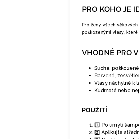
PRO KOHO JE I
Pro ženy všech věkových 
poškozenými vlasy, které
VHODNÉ PRO V
Suché, poškozené
Barvené, zesvětle
Vlasy náchylné k
Kudrnaté nebo ne
POUŽITÍ
1️⃣ Po umytí šamp
2️⃣ Aplikujte stře