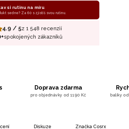
av si rutinu na míru
odukt sedne? Za 60 s zjistíš svou rutinu.
4.9 / 5
z 1 548 recenzií
0+
spokojených zákazníků
s
Doprava zdarma
Rych
pro objednávky od 1190 Kč
balíky o
cení
Diskuze
Značka
Cosrx