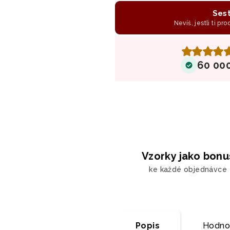
Sest
Nevíš, jestli ti pr
60 00
Vzorky jako bonu
ke každé objednávce
Popis
Hodno