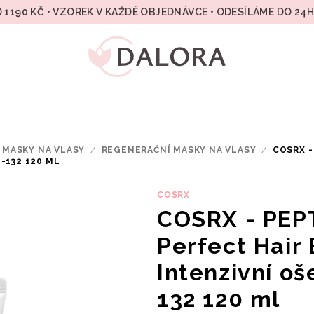
 1190 KČ • VZOREK V KAŽDÉ OBJEDNÁVCE • ODESÍLÁME DO 24
MASKY NA VLASY
/
REGENERAČNÍ MASKY NA VLASY
/
COSRX -
-132 120 ML
COSRX
COSRX - PEPT
Perfect Hair
Intenzivní oš
132 120 ml