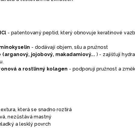
HCl
- patentovaný peptid, který obnovuje keratinové vaz
aminokyselin
- dodávají objem, sílu a pružnost
e (arganový, jojobový, makadamiový...
) - zajišťují hydr
u.
ronová a rostlinný kolagen
- podporují pružnost a změ
xtura, která se snadno roztírá
ává, nezůstává mastný
hladký a lesklý povrch