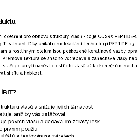
oduktu
ní ošetření pro obnovu struktury vlasů - to je COSRX PEPTIDE-
g Treatment. Díky unikátní molekulární technologii PEPTIDE-13
nám a rostlinným olejům jsou poškozené keratinové vazby opr
. Krémová textura se snadno vstřebává a zanechává vlasy heb
- stačí po umytí nanést do středu vlasů až ke konečkům, necha
at si sílu a hebkost.
ÍBIT?
strukturu vlasů a snižuje jejich lámavost
tuje, aniž by vás zatěžoval
uje povrch vlasů a dodává jim zdravý lesk
o prvním použití
ulfátů a testování na zvířatech