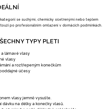
DEÁLNÍ
kategorií se suchými, chemicky ošetřenými nebo teplem
 touží po profesionálním omlazení v domácích podmínkách.
ŠECHNY TYPY PLETI
 a lámavé vlasy
né vlasy
 lámání a roztřepeným konečkům
poddajné účesy
onem vlasy jemně vysušte.
dní dávku na délky a konečky vlasů.