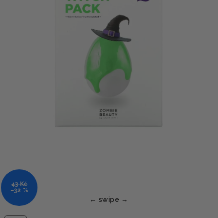
43 Kč
–32 %