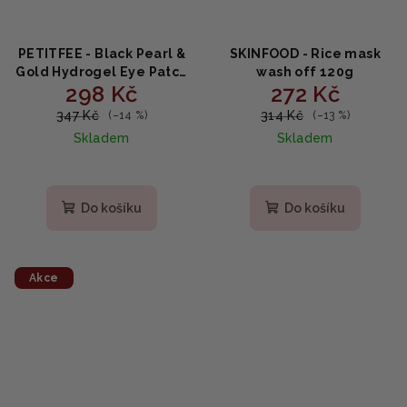
PETITFEE - Black Pearl &
SKINFOOD - Rice mask
Gold Hydrogel Eye Patch
wash off 120g
298 Kč
272 Kč
- Hydrogelová maska na
oči, 60 náplastí
347 Kč
314 Kč
(–14 %)
(–13 %)
Skladem
Skladem
Do košíku
Do košíku
Akce