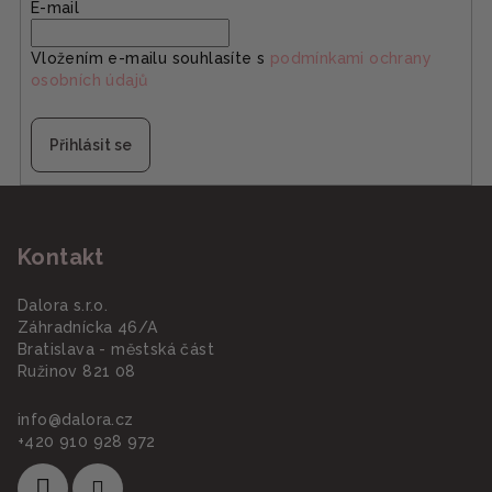
E-mail
Vložením e-mailu souhlasíte s
podmínkami ochrany
osobních údajů
Přihlásit se
Z
á
Kontakt
p
a
Dalora s.r.o.
t
Záhradnícka 46/A
í
Bratislava - městská část
Ružinov 821 08
info
@
dalora.cz
+420 910 928 972