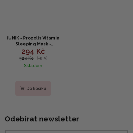
iUNIK - Propolis Vitamin
Sleeping Mask -
294 Kč
vitamínová noční maska s
propolisem 60ml
324 Kč
(–9 %)
Skladem
Do košíku
Odebírat newsletter