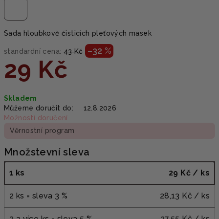
Sada hloubkově čisticích pleťových masek
–32 %
standardní cena:
43 Kč
29 Kč
Měrná
Skladem
cena:
Můžeme doručit do:
12.8.2026
Možnosti doručení
Věrnostní program
Množstevní sleva
1 ks
29 Kč
/ ks
2 ks = sleva 3 %
28,13 Kč
/ ks
3 a více ks = sleva 5 %
27,55 Kč
/ ks