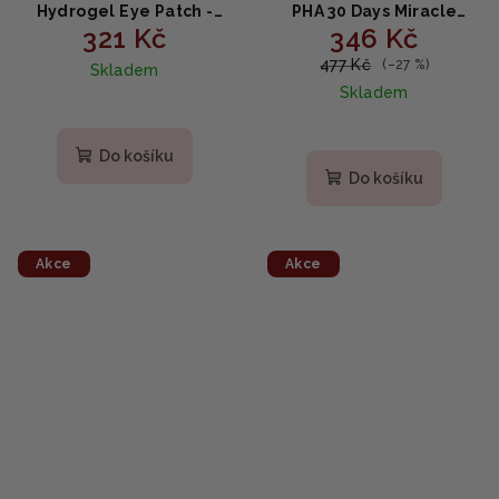
Hydrogel Eye Patch -
PHA 30 Days Miracle
321 Kč
346 Kč
Hydrogelová maska na
Cream - Hydratační a
oči s 24karátovým
zklidňující krém 60g
477 Kč
(–27 %)
Skladem
zlatem, 60 náplastí
Skladem
Do košíku
Do košíku
Akce
Akce