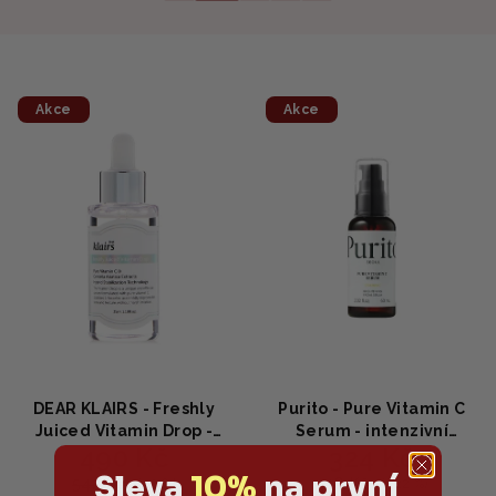
Akce
Akce
DEAR KLAIRS - Freshly
Purito - Pure Vitamin C
Juiced Vitamin Drop -
Serum - intenzivní
490 Kč
324 Kč
Multifunkční vitaminové
protivráskové a
sérum35ml
hydratační sérum s
Sleva
10%
na první
542 Kč
418 Kč
(–9 %)
(–22 %)