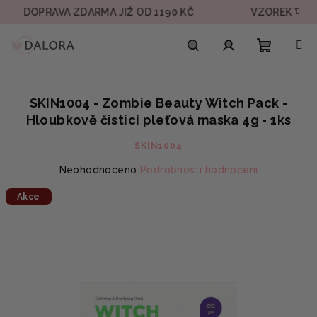
Přejít
OPRAVA ZDARMA JIŽ OD 1190 KČ
VZOREK V KAŽDÉ 
na
obsah
Nákupn
Hledat
Přihlášení
SKIN1004 - Zombie Beauty Witch Pack -
košík
Hloubkově čisticí pleťová maska 4g - 1ks
SKIN1004
Průměrné
Neohodnoceno
Podrobnosti hodnocení
hodnocení
Akce
produktu
je
0,0
z
5
hvězdiček.