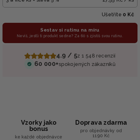
Ušetříte
0 Kč
Sestav si rutinu na míru
Nevíš, jestli ti produkt sedne? Za 60 s zjistíš svou rutinu.
4.9 / 5
z 1 548 recenzií
60 000+
spokojených zákazníků
Vzorky jako
Doprava zdarma
bonus
pro objednávky od
1190 Kč
ke každé objednávce