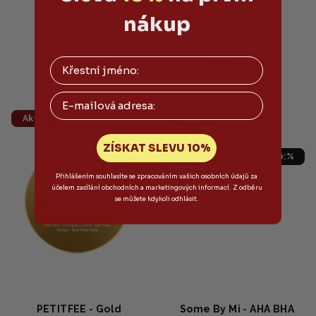
vitaminem C 60ml
Skladem
Skladem
nákup
Do košíku
Do košíku
Email
Akce
Akce
Výprodej
ZÍSKAT SLEVU 10%
SALECODE:LETO10:10:%
Přihlášením souhlasíte se zpracováním vašich osobních údajů za
účelem zasílání obchodních a marketingových informací. Z odběru
se můžete kdykoli odhlásit.
PETITFEE - Gold
Some By Mi - AHA BHA