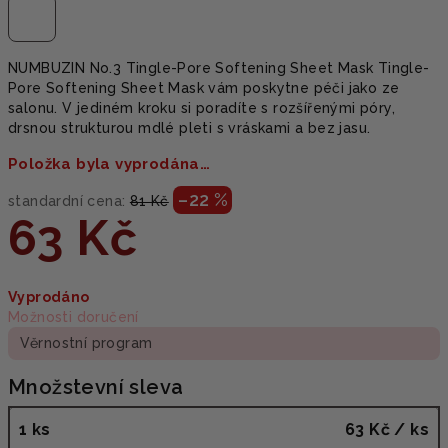
NUMBUZIN No.3 Tingle-Pore Softening Sheet Mask Tingle-
Pore Softening Sheet Mask vám poskytne péči jako ze
salonu. V jediném kroku si poradíte s rozšířenými póry,
drsnou strukturou mdlé pleti s vráskami a bez jasu.
Položka byla vyprodána…
–22 %
standardní cena:
81 Kč
63 Kč
Měrná
Vyprodáno
cena:
Možnosti doručení
Věrnostní program
Množstevní sleva
1 ks
63 Kč
/ ks