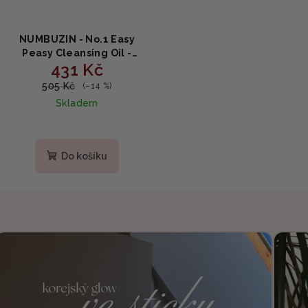
NUMBUZIN - No.1 Easy
Peasy Cleansing Oil -
431 Kč
Čisticí olej na pleť 200 ml
505 Kč
(–14 %)
Skladem
Do košíku