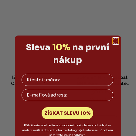
Sleva
10%
na první
nákup
ISNTREE - Mugwort
SOME BY MI - Charcoal
Calming Clay Mask -
BHA Pore Clay Bubble
390 Kč
388 Kč
Jílová maska na
Mask - Čisticí jílová
Email
problematickou pleť
maska 120ml
Skladem
Vyprodáno
100ml
ZÍSKAT SLEVU 10%
Do košíku
Detail
Přihlášením souhlasíte se zpracováním vašich osobních údajů za
účelem zasílání obchodních a marketingových informací. Z odběru
se můžete kdykoli odhlásit.