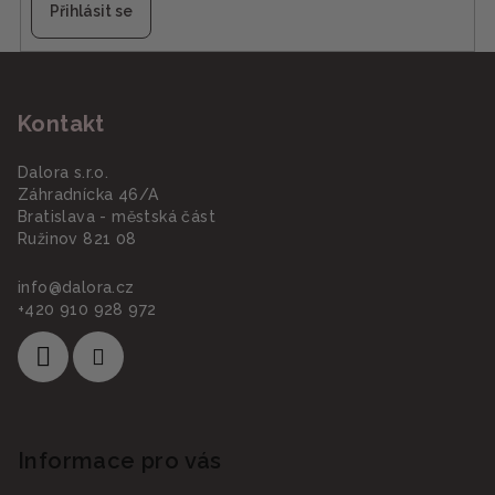
Přihlásit se
Z
á
Kontakt
p
a
Dalora s.r.o.
t
Záhradnícka 46/A
í
Bratislava - městská část
Ružinov 821 08
info
@
dalora.cz
+420 910 928 972
Informace pro vás