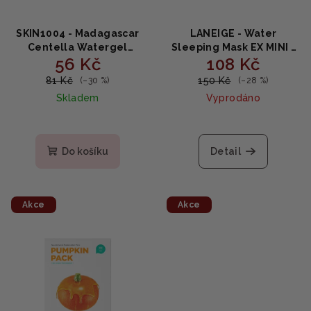
SKIN1004 - Madagascar
LANEIGE - Water
Centella Watergel
Sleeping Mask EX MINI -
56 Kč
108 Kč
Sheet Ampoule Mask -
Hydratační noční maska
hydratační pleťová
na obličej 15ml
81 Kč
150 Kč
(–30 %)
(–28 %)
maska 25ml
Skladem
Vyprodáno
Do košíku
Detail
Akce
Akce