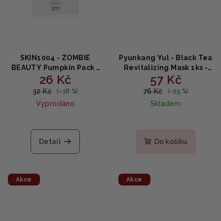
SKIN1004 - ZOMBIE
Pyunkang Yul - Black Tea
BEAUTY Pumpkin Pack -
Revitalizing Mask 1ks -
26 Kč
57 Kč
Intenzivní vyživující
revitalizační maska 25ml
maska 4g
32 Kč
76 Kč
(–18 %)
(–25 %)
Vyprodáno
Skladem
Detail
Do košíku
Akce
Akce