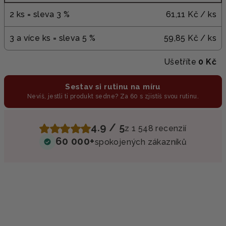
2 ks = sleva 3 %
61,11 Kč
/ ks
3 a více ks = sleva 5 %
59,85 Kč
/ ks
Ušetříte
0 Kč
Sestav si rutinu na míru
Nevíš, jestli ti produkt sedne? Za 60 s zjistíš svou rutinu.
4.9 / 5
z 1 548 recenzií
60 000+
spokojených zákazníků