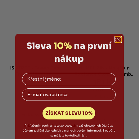
Sleva
10%
na první
nákup
ISNTREE - Green Tea
NUMBUZIN - No.3 Skin
Fresh Cleanser -
Radiance Glowing Jumbo
316 Kč
381 Kč
Osvěžující čisticí pěna se
Essence Pad 150ml -
zeleným čajem 120ml
Rozjasňující tampony na
455 Kč
(–16 %)
Email
Skladem
obličej (70ks)
Skladem
ZÍSKAT SLEVU 10%
Do košíku
Do košíku
Přihlášením souhlasíte se zpracováním vašich osobních údajů za
účelem zasílání obchodních a marketingových informací. Z odběru
se můžete kdykoli odhlásit.