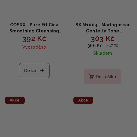
COSRX - Pure Fit Cica
SKIN1004 - Madagascar
Smoothing Cleansing
Centella Tone
392 Kč
303 Kč
Balm - balzám na
Brightening Cleansing
odlíčení 120 ml
Gel Foam - Rozjasňující
366 Kč
(–17 %)
Vyprodáno
čisticí gel 125 ml
Skladem
Detail
Do košíku
Akce
Akce