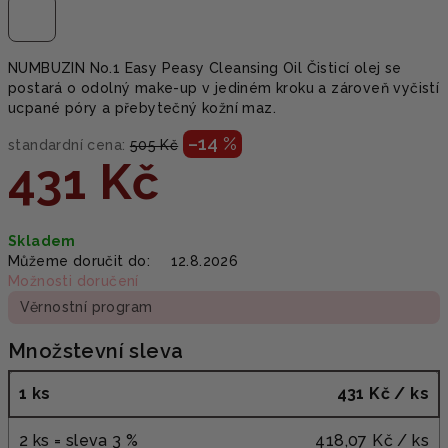
NUMBUZIN No.1 Easy Peasy Cleansing Oil Čisticí olej se
postará o odolný make-up v jediném kroku a zároveň vyčistí
ucpané póry a přebytečný kožní maz.
–14 %
standardní cena:
505 Kč
431 Kč
Měrná
Skladem
cena:
Můžeme doručit do:
12.8.2026
Možnosti doručení
Věrnostní program
Množstevní sleva
1 ks
431 Kč
/ ks
2 ks = sleva 3 %
418,07 Kč
/ ks