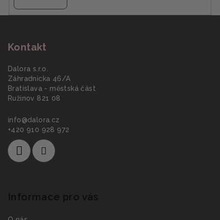
Z
á
Kontakt
p
a
Dalora s.r.o.
t
Záhradnícka 46/A
í
Bratislava - městská část
Ružinov 821 08
info
@
dalora.cz
+420 910 928 972
Informace pro vás
O nás