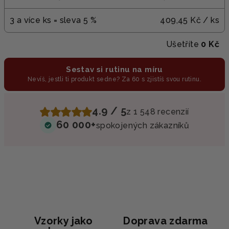
3 a více ks = sleva 5 %
409,45 Kč
/ ks
Ušetříte
0 Kč
Sestav si rutinu na míru
Nevíš, jestli ti produkt sedne? Za 60 s zjistíš svou rutinu.
4.9 / 5
z 1 548 recenzií
60 000+
spokojených zákazníků
Vzorky jako
Doprava zdarma