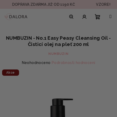
Přejít
OPRAVA ZDARMA JIŽ OD 1190 KČ
VZOREK V KAŽDÉ 
na
obsah
Nákupn
Hledat
Přihlášení
NUMBUZIN - No.1 Easy Peasy Cleansing Oil -
košík
Čisticí olej na pleť 200 ml
NUMBUZIN
Průměrné
Neohodnoceno
Podrobnosti hodnocení
hodnocení
Akce
produktu
je
0,0
z
5
hvězdiček.