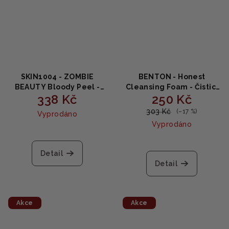
SKIN1004 - ZOMBIE
BENTON - Honest
BEAUTY Bloody Peel -
Cleansing Foam - Čisticí
338 Kč
250 Kč
Pleťový peeling 30ml
pěna na obličej 150g
303 Kč
(–17 %)
Vyprodáno
Vyprodáno
Detail
Detail
Akce
Akce