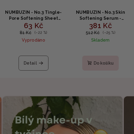
NUMBUZIN - No.3 Tingle-
NUMBUZIN - No.3 Skin
Pore Softening Sheet
Softening Serum -
63 Kč
381 Kč
Mask - Plátěná maska na
Zjemňující a zklidňující
stahování pórů 1ks
sérum s enzymy 50ml
81 Kč
512 Kč
(–22 %)
(–25 %)
Vyprodáno
Skladem
Detail
Do košíku