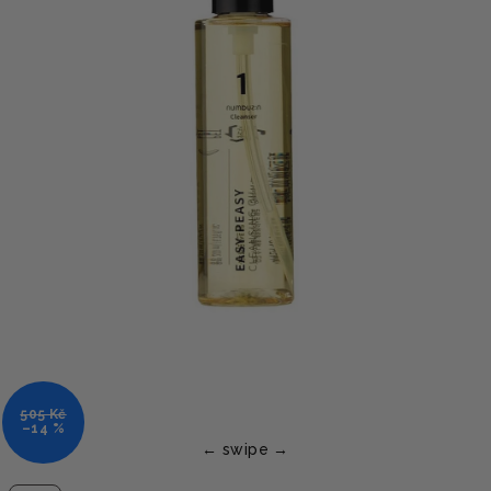
505 Kč
–14 %