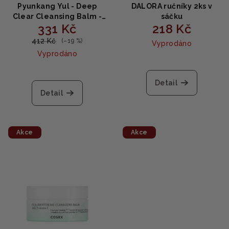
Pyunkang Yul - Deep
DALORA ručníky 2ks v
Clear Cleansing Balm -
sáčku
331 Kč
218 Kč
Čisticí a odličovací
balzám 100 ml
412 Kč
(–19 %)
Vyprodáno
Vyprodáno
Detail
Detail
Akce
Akce