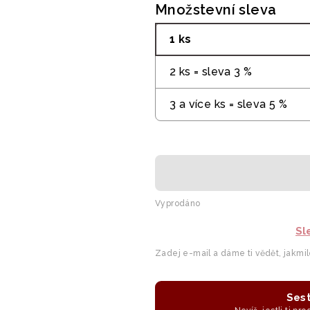
Množstevní sleva
1 ks
2 ks = sleva 3 %
3 a více ks = sleva 5 %
Vyprodáno
Sl
Zadej e-mail a dáme ti vědět, jakmi
Sest