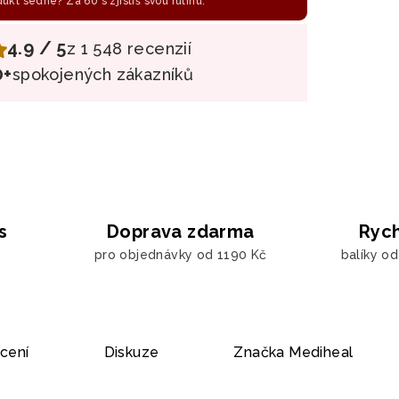
odukt sedne? Za 60 s zjistíš svou rutinu.
4.9 / 5
z 1 548 recenzií
0+
spokojených zákazníků
s
Doprava zdarma
Rych
pro objednávky od 1190 Kč
balíky o
cení
Diskuze
Značka
Mediheal