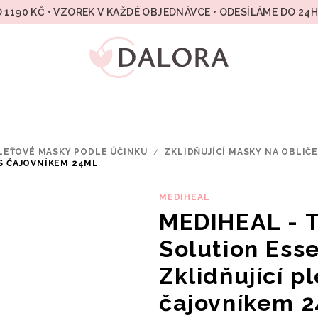
 1190 KČ • VZOREK V KAŽDÉ OBJEDNÁVCE • ODESÍLÁME DO 24
LEŤOVÉ MASKY PODLE ÚČINKU
/
ZKLIDŇUJÍCÍ MASKY NA OBLIČE
 S ČAJOVNÍKEM 24ML
MEDIHEAL
MEDIHEAL - 
Solution Esse
Zklidňující p
čajovníkem 