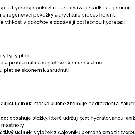
.
uje a hydratuje pokožku, zanechává ji hladkou a jemnou.
e regeneraci pokožky a urychluje proces hojení.
e vlhkost v pokožce a dodává jí potřebnou hydrataci.
y typy pleti
ou a problematickou pleť se sklonem k akné
u pleť se sklonem k zarudnutí
ěžující účinek
: maska účinně zmírňuje podráždění a zarudn
ce:
obsahuje složky, které udržují pleť hydratovanou, ani
 mastnoty.
nětlivý účinek
: výtažek z čajovníku pomáhá omezit tvorb