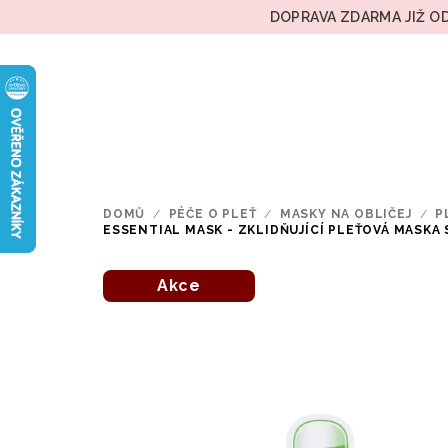
Přejít
DOPRAVA ZDARMA JIŽ OD
na
obsah
DOMŮ
/
PÉČE O PLEŤ
/
MASKY NA OBLIČEJ
/
P
ESSENTIAL MASK - ZKLIDŇUJÍCÍ PLEŤOVÁ MASKA
Akce