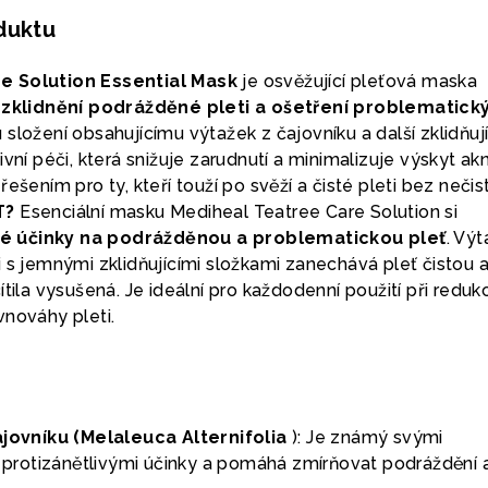
oduktu
e Solution Essential Mask
je osvěžující pleťová maska
o
zklidnění podrážděné pleti a ošetření problematick
ložení obsahujícímu výtažek z čajovníku a další zklidňují
vní péči, která snižuje zarudnutí a minimalizuje výskyt ak
ešením pro ty, kteří touží po svěží a čisté pleti bez nečis
T?
Esenciální masku Mediheal Teatree Care Solution si
lé účinky na podrážděnou a problematickou pleť
. Vý
 s jemnými zklidňujícími složkami zanechává pleť čistou 
tila vysušená. Je ideální pro každodenní použití při redukc
vnováhy pleti.
ajovníku (Melaleuca Alternifolia
): Je známý svými
a protizánětlivými účinky a pomáhá zmírňovat podráždění 