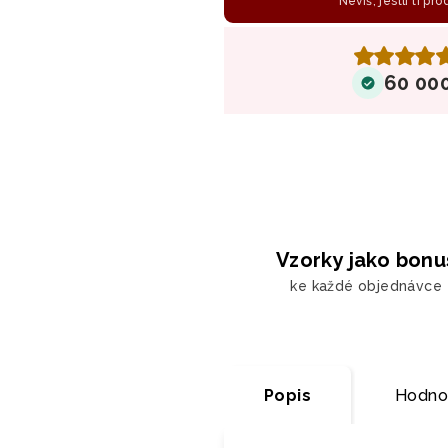
Nevíš, jestli ti pr
60 00
Vzorky jako bonu
ke každé objednávce
Popis
Hodno