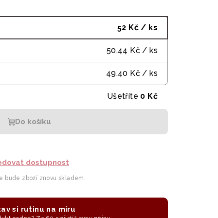
52 Kč
/ ks
50,44 Kč
/ ks
49,40 Kč
/ ks
Ušetříte
0 Kč
Do košíku
edovat dostupnost
le bude zboží znovu skladem.
av si rutinu na míru