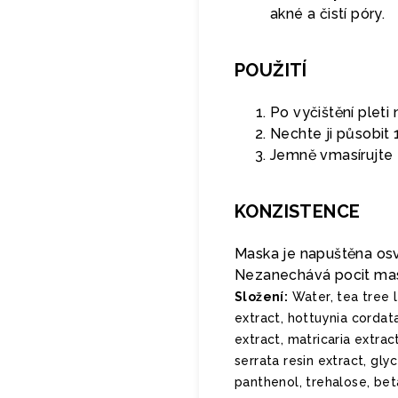
akné a čistí póry.
POUŽITÍ
Po vyčištění pleti
Nechte ji působit 
Jemně vmasírujte z
KONZISTENCE
Maska je napuštěna osvě
Nezanechává pocit mast
Složení:
Water, tea tree le
extract, hottuynia cordat
extract, matricaria extr
serrata resin extract, gly
panthenol, trehalose, bet