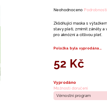
Průměrné
Neohodnoceno
Podrobnosti
hodnocení
produktu
Zklidňující maska s výtažke
je
stavy pleti, zmírnit záněty 
0,0
pro aknózní a citlivou pleť.
z
5
Položka byla vyprodána…
hvězdiček.
52 Kč
Měrná
cena:
Vyprodáno
Možnosti doručení
Věrnostní program