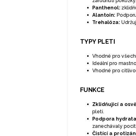
zarudnutí pokožky
Panthenol:
zklidň
Alantoin:
Podporuj
Trehalóza:
Udržuj
TYPY PLETI
Vhodné pro všechn
Ideální pro mastn
Vhodné pro citlivo
FUNKCE
Zklidňující a osv
pleti.
Podpora hydrata
zanechávaly pocit
Čistící a protizá