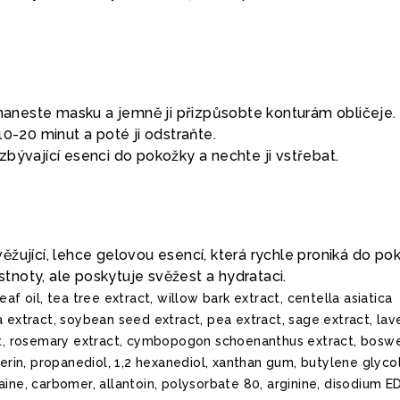
 naneste masku a jemně ji přizpůsobte konturám obličeje.
10-20 minut a poté ji odstraňte.
bývající esenci do pokožky a nechte ji vstřebat.
žující, lehce gelovou esencí, která rychle proniká do po
noty, ale poskytuje svěžest a hydrataci.
af oil, tea tree extract, willow bark extract, centella asiatica
a extract, soybean seed extract, pea extract, sage extract, la
act, rosemary extract, cymbopogon schoenanthus extract, boswe
cerin, propanediol, 1,2 hexanediol, xanthan gum, butylene glycol
aine, carbomer, allantoin, polysorbate 80, arginine, disodium E