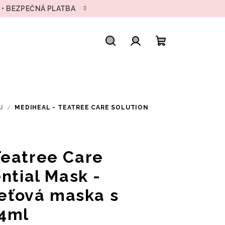
H • BEZPEČNÁ PLATBA
Hledat
Přihlášení
Nákupní
košík
J
/
MEDIHEAL - TEATREE CARE SOLUTION
Teatree Care
ntial Mask -
leťová maska s
24ml