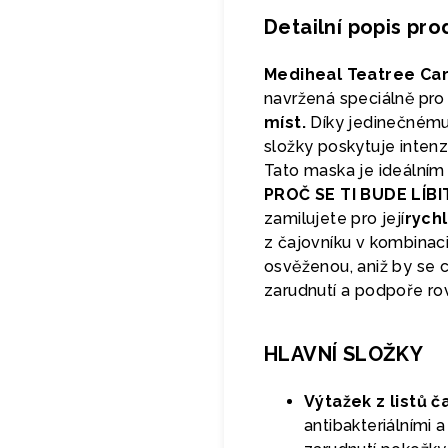
Detailní popis pr
Mediheal Teatree Car
navržená speciálně pr
míst.
Díky jedinečnému s
složky poskytuje intenzi
Tato maska je ideálním ř
PROČ SE TI BUDE LÍBI
zamilujete pro její
rych
z čajovníku v kombinaci
osvěženou, aniž by se cí
zarudnutí a podpoře ro
HLAVNÍ SLOŽKY
Výtažek z listů č
antibakteriálními 