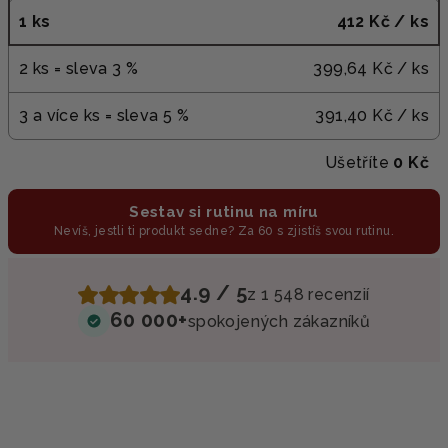
1 ks
412 Kč
/ ks
2 ks = sleva 3 %
399,64 Kč
/ ks
3 a více ks = sleva 5 %
391,40 Kč
/ ks
Ušetříte
0 Kč
Sestav si rutinu na míru
Nevíš, jestli ti produkt sedne? Za 60 s zjistíš svou rutinu.
4.9 / 5
z 1 548 recenzií
60 000+
spokojených zákazníků