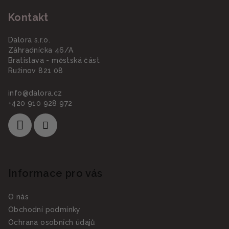
á
Kontakt
p
a
Dalora s.r.o.
t
Záhradnícka 46/A
í
Bratislava - městská část
Ružinov 821 08
info
@
dalora.cz
+420 910 928 972
Informace pro vás
O nás
Obchodní podmínky
Ochrana osobních údajů