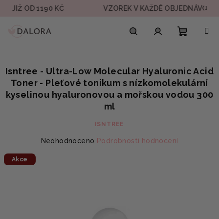
Přejít
IŽ OD 1190 KČ
VZOREK V KAŽDÉ OBJEDNÁVCE
na
obsah
Nákupn
Hledat
Přihlášení
Isntree - Ultra-Low Molecular Hyaluronic Acid
košík
Toner - Pleťové tonikum s nízkomolekulární
kyselinou hyaluronovou a mořskou vodou 300
ml
ISNTREE
Průměrné
Neohodnoceno
Podrobnosti hodnocení
hodnocení
Akce
produktu
je
0,0
z
5
hvězdiček.