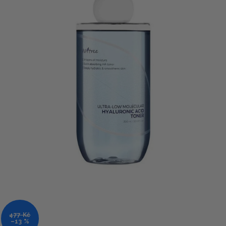
477 Kč
–13 %