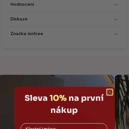
Hodnocení
Diskuze
Značka isntree
Sleva
10%
na první
nákup