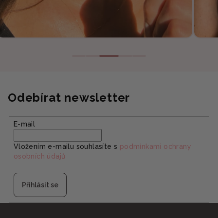
Odebírat newsletter
E-mail
Vložením e-mailu souhlasíte s
podmínkami ochrany
osobních údajů
Přihlásit se
Z