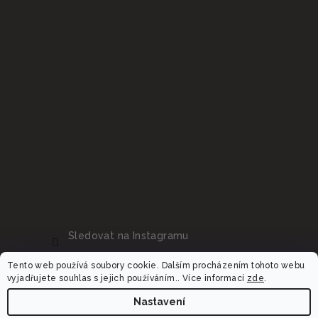
Sledovat na Instagramu
Tento web používá soubory cookie. Dalším procházením tohoto webu
vyjadřujete souhlas s jejich používáním.. Více informací
zde
.
Nastavení
Copyright 2026
Dalora.cz
. Všechna práva vyhrazena.