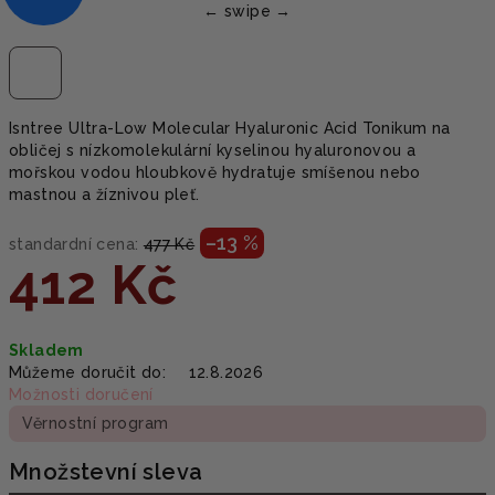
Isntree Ultra-Low Molecular Hyaluronic Acid Tonikum na
obličej s nízkomolekulární kyselinou hyaluronovou a
mořskou vodou hloubkově hydratuje smíšenou nebo
mastnou a žíznivou pleť.
–13 %
standardní cena:
477 Kč
412 Kč
Měrná
Skladem
cena:
Můžeme doručit do:
12.8.2026
Možnosti doručení
Věrnostní program
Množstevní sleva