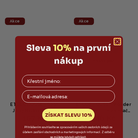
Akce
Akce
Sleva
10%
na první
nákup
Email
ETUDE HOUSE - Soon
ETUDE HOUSE - Wonder
Jung Hydro Barrier
Pore Cream - Hydratační
ZÍSKAT SLEVU 10%
107 Kč
346 Kč
Cream 23AD MINI -
gelový krém na ucpané
Hydratační bariérový
póry 75 ml
150 Kč
403 Kč
(–28 %)
(–14 %)
Přihlášením souhlasíte se zpracováním vašich osobních údajů za
krém 20ml
účelem zasílání obchodních a marketingových informací. Z odběru
Vyprodáno
Vyprodáno
se můžete kdykoli odhlásit.