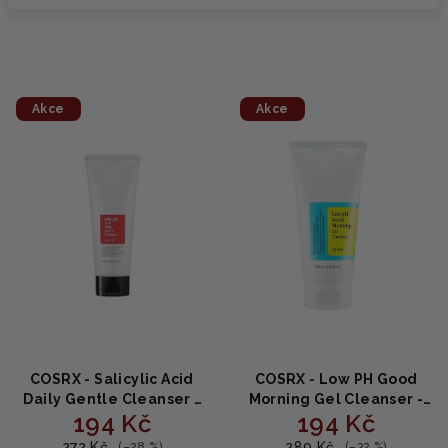
Akce
Akce
COSRX - Salicylic Acid
COSRX - Low PH Good
Daily Gentle Cleanser -
Morning Gel Cleanser -
194 Kč
194 Kč
jemný pěnový čistič
čisticí gel s nízkým pH
150ml
150 ml
272 Kč
289 Kč
(–28 %)
(–32 %)