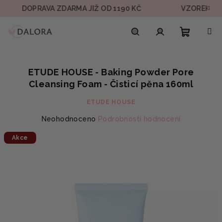
Přejít
OPRAVA ZDARMA JIŽ OD 1190 KČ
VZOREK V KAŽDÉ 
na
obsah
Nákupn
Hledat
Přihlášení
ETUDE HOUSE - Baking Powder Pore
košík
Cleansing Foam - Čisticí pěna 160ml
ETUDE HOUSE
Průměrné
Neohodnoceno
Podrobnosti hodnocení
hodnocení
Akce
produktu
je
0,0
z
5
hvězdiček.