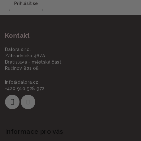
Přihlásit se
Z
á
Kontakt
p
a
Dalora s.r.o.
t
Záhradnícka 46/A
í
Bratislava - městská část
Ružinov 821 08
info
@
dalora.cz
+420 910 928 972
Informace pro vás