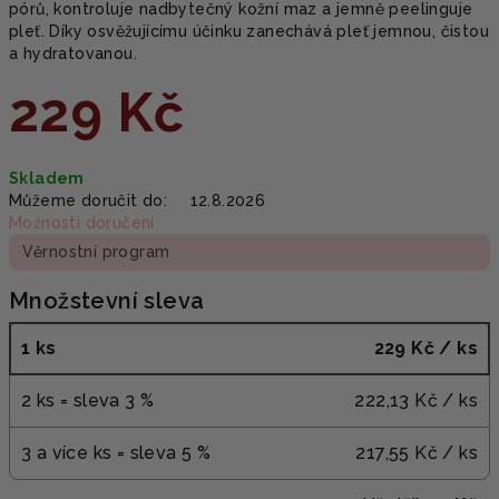
pórů, kontroluje nadbytečný kožní maz a jemně peelinguje
pleť. Díky osvěžujícímu účinku zanechává pleť jemnou, čistou
a hydratovanou.
229 Kč
Měrná
Skladem
cena:
Můžeme doručit do:
12.8.2026
Možnosti doručení
Věrnostní program
Množstevní sleva
1 ks
229 Kč
/ ks
2 ks = sleva 3 %
222,13 Kč
/ ks
3 a více ks = sleva 5 %
217,55 Kč
/ ks