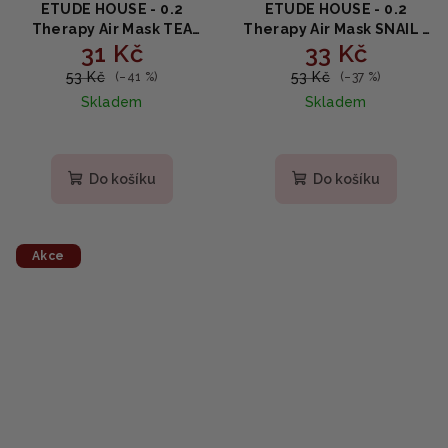
ETUDE HOUSE - 0.2
ETUDE HOUSE - 0.2
Therapy Air Mask TEA
Therapy Air Mask SNAIL -
31 Kč
33 Kč
TREE - Zklidňující a čisticí
Omlazující látková
lněná maska s
maska s mucinem 20ml
53 Kč
53 Kč
(–41 %)
(–37 %)
čajovníkem 20 ml
Skladem
Skladem
Do košíku
Do košíku
Akce