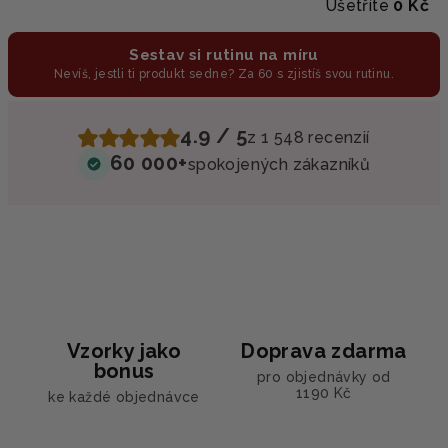
Ušetříte
0 Kč
Sestav si rutinu na míru
Nevíš, jestli ti produkt sedne? Za 60 s zjistíš svou rutinu.
4.9 / 5
z 1 548 recenzií
60 000+
spokojených zákazníků
Vzorky jako
Doprava zdarma
bonus
pro objednávky od
1190 Kč
ke každé objednávce