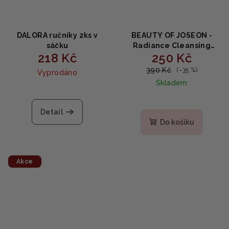
DALORA ručníky 2ks v
BEAUTY OF JOSEON -
sáčku
Radiance Cleansing
218 Kč
250 Kč
Balm - Rozjasňující čisticí
balzám 100 ml
390 Kč
(–35 %)
Vyprodáno
Skladem
Průměrné
hodnocení
Detail
produktu
Do košíku
je
5,0
z
5
Akce
hvězdiček.