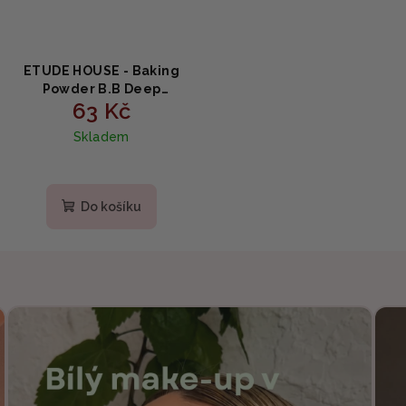
ETUDE HOUSE - Baking
Powder B.B Deep
63 Kč
Cleansing Foam MINI -
Čistící pěna na pleť 30g
Skladem
Do košíku