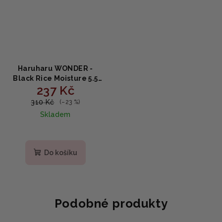
Haruharu WONDER -
Black Rice Moisture 5.5
237 Kč
Soft Cleansing Gel
100ml
310 Kč
(–23 %)
Skladem
Do košíku
Podobné produkty