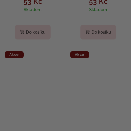
53 Kč
53 Kč
hydratační pleťová
Vyživující a hydratační
Skladem
Skladem
maska se zeleným čajem
plátýnková maska s
20 ml
manuka medem 20 ml
Do košíku
Do košíku
Akce
Akce