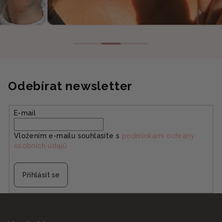
Odebírat newsletter
E-mail
Vložením e-mailu souhlasíte s
podmínkami ochrany
osobních údajů
Přihlásit se
Z
á