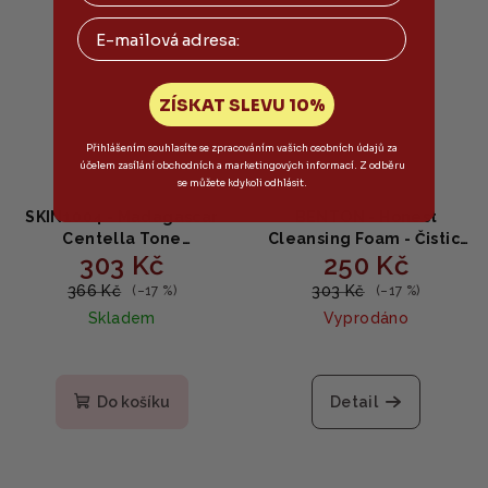
Email
ZÍSKAT SLEVU 10%
Přihlášením souhlasíte se zpracováním vašich osobních údajů za
účelem zasílání obchodních a marketingových informací. Z odběru
se můžete kdykoli odhlásit.
SKIN1004 - Madagascar
BENTON - Honest
Centella Tone
Cleansing Foam - Čisticí
303 Kč
250 Kč
Brightening Cleansing
pěna na obličej 150g
Gel Foam - Rozjasňující
366 Kč
303 Kč
(–17 %)
(–17 %)
čisticí gel 125 ml
Skladem
Vyprodáno
Do košíku
Detail