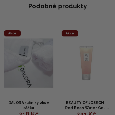
Podobné produkty
Akce
Akce
DALORA ručníky 2ks v
BEAUTY OF JOSEON -
sáčku
Red Bean Water Gel -
218 Kč
241 Kč
Hydratační gel s