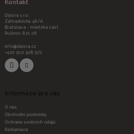
Kontakt
p
a
Dalora s.r.o.
t
Záhradnícka 46/A
í
Bratislava - městská část
Ružinov 821 08
info
@
dalora.cz
+420 910 928 972
Informace pro vás
O nás
Obchodní podmínky
Ochrana osobních údajů
Reklamace