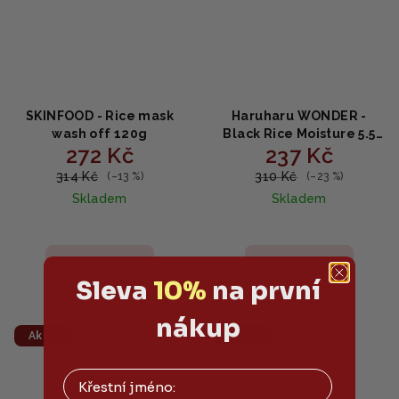
SKINFOOD - Rice mask
Haruharu WONDER -
wash off 120g
Black Rice Moisture 5.5
272 Kč
237 Kč
Soft Cleansing Gel
100ml
314 Kč
310 Kč
(–13 %)
(–23 %)
Skladem
Skladem
Do košíku
Do košíku
Sleva
10%
na první
nákup
Akce
Akce