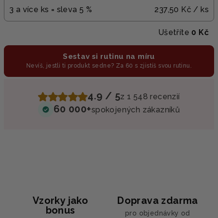
3 a více ks = sleva 5 %
237,50 Kč
/ ks
Ušetříte
0 Kč
Sestav si rutinu na míru
Nevíš, jestli ti produkt sedne? Za 60 s zjistíš svou rutinu.
4.9 / 5
z 1 548 recenzií
60 000+
spokojených zákazníků
Vzorky jako
Doprava zdarma
bonus
pro objednávky od