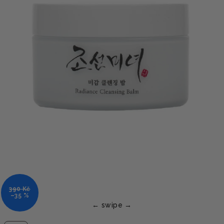
390 Kč
–35 %