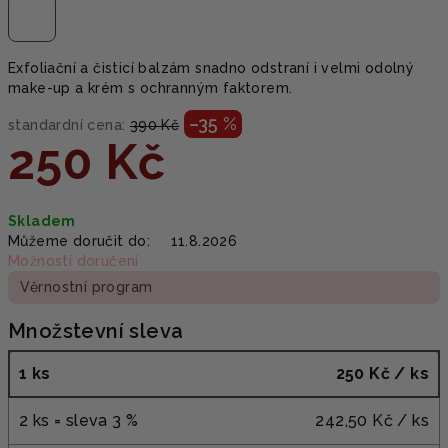
Exfoliační a čisticí balzám snadno odstraní i velmi odolný
make-up a krém s ochranným faktorem.
–35 %
standardní cena:
390 Kč
250 Kč
Měrná
Skladem
cena:
Můžeme doručit do:
11.8.2026
Možnosti doručení
Věrnostní program
Množstevní sleva
1 ks
250 Kč
/ ks
2 ks = sleva 3 %
242,50 Kč
/ ks