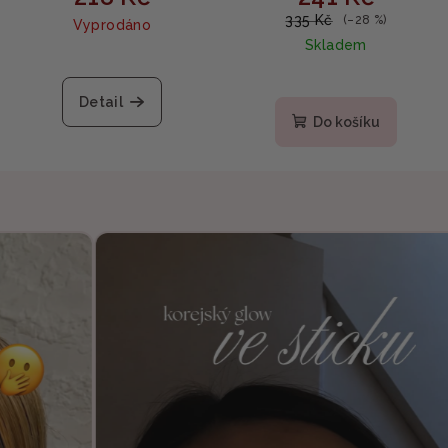
extraktem z červených
335 Kč
(–28 %)
Vyprodáno
fazolí 100ml (EXPIRACE
Skladem
19.11.2026)
Detail
Do košíku