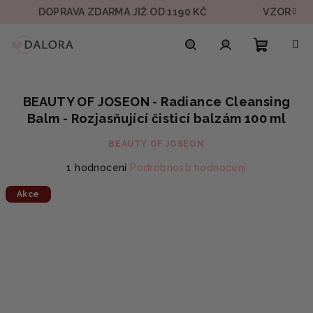
Přejít
DOPRAVA ZDARMA JIŽ OD 1190 KČ
VZOREK V KAŽDÉ
na
obsah
Nákupn
Hledat
Přihlášení
BEAUTY OF JOSEON - Radiance Cleansing
košík
Balm - Rozjasňující čisticí balzám 100 ml
BEAUTY OF JOSEON
Průměrné
1 hodnocení
Podrobnosti hodnocení
hodnocení
Akce
produktu
je
5,0
z
5
hvězdiček.