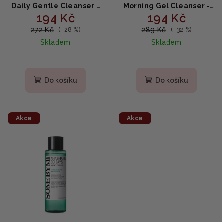
Daily Gentle Cleanser -
Morning Gel Cleanser -
194 Kč
194 Kč
jemný pěnový čistič
čisticí gel s nízkým pH
150ml
150 ml
272 Kč
289 Kč
(–28 %)
(–32 %)
Skladem
Skladem
Do košíku
Do košíku
Akce
Akce