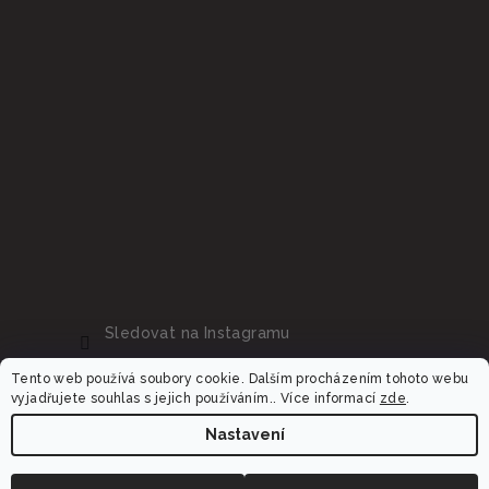
Sledovat na Instagramu
Tento web používá soubory cookie. Dalším procházením tohoto webu
vyjadřujete souhlas s jejich používáním.. Více informací
zde
.
Nastavení
Copyright 2026
Dalora.cz
. Všechna práva vyhrazena.
Upravit nastavení cookies