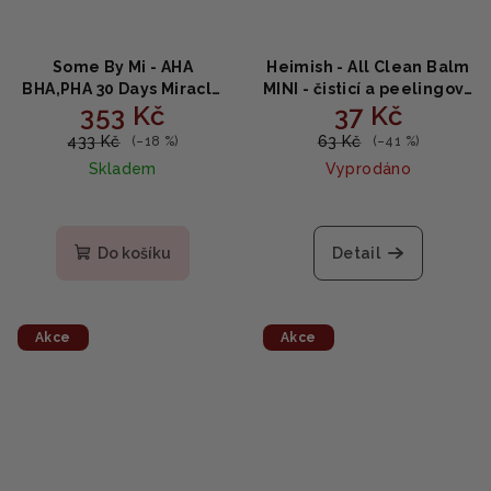
Some By Mi - AHA
Heimish - All Clean Balm
BHA,PHA 30 Days Miracle
MINI - čisticí a peelingový
353 Kč
37 Kč
Toner - Čisticí tonikum
balzám 5ml
pro problematickou pleť
433 Kč
63 Kč
(–18 %)
(–41 %)
150ml
Skladem
Vyprodáno
Do košíku
Detail
Akce
Akce