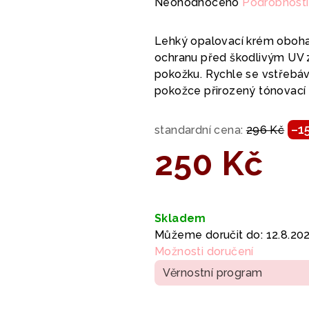
Průměrné
Neohodnoceno
Podrobnosti
hodnocení
produktu
Lehký opalovací krém obohac
je
ochranu před škodlivým UV z
0,0
pokožku. Rychle se vstřebá
z
pokožce přirozený tónovací 
5
hvězdiček.
–1
standardní cena:
296 Kč
250 Kč
Měrná
cena:
Skladem
Můžeme doručit do:
12.8.20
Možnosti doručení
Věrnostní program