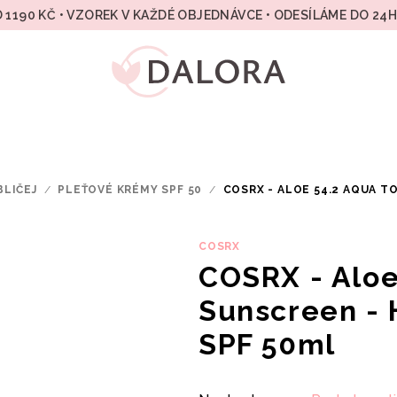
 1190 KČ • VZOREK V KAŽDÉ OBJEDNÁVCE • ODESÍLÁME DO 24
BLIČEJ
/
PLEŤOVÉ KRÉMY SPF 50
/
COSRX - ALOE 54.2 AQUA T
COSRX
COSRX - Aloe
Sunscreen - 
SPF 50ml