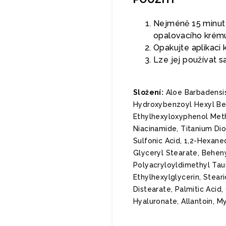
Nejméně 15 minut
opalovacího krém
Opakujte aplikaci
Lze jej používat
Složení:
Aloe Barbadensis
Hydroxybenzoyl Hexyl Benz
Ethylhexyloxyphenol Meth
Niacinamide, Titanium Dio
Sulfonic Acid, 1,2-Hexan
Glyceryl Stearate, Behen
Polyacryloyldimethyl Taur
Ethylhexylglycerin, Stear
Distearate, Palmitic Acid,
Hyaluronate, Allantoin, M