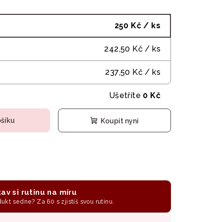
250 Kč
/ ks
242,50 Kč
/ ks
237,50 Kč
/ ks
Ušetříte
0 Kč
ošíku
Koupit nyní
av si rutinu na míru
odukt sedne? Za 60 s zjistíš svou rutinu.