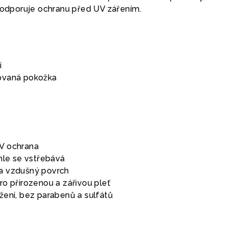
 podporuje ochranu před UV zářením.
i
ovaná pokožka
V ochrana
hle se vstřebává
a vzdušný povrch
ro přirozenou a zářivou pleť
žení, bez parabenů a sulfátů