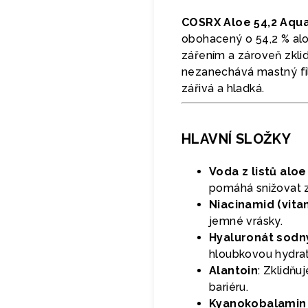
COSRX Aloe 54,2 Aqua
obohacený o 54,2 % alo
zářením a zároveň zklid
nezanechává mastný fil
zářivá a hladká.
HLAVNÍ SLOŽKY
Voda z listů aloe
pomáhá snižovat z
Niacinamid (vita
jemné vrásky.
Hyaluronát sodn
hloubkovou hydrata
Alantoin
: Zklidň
bariéru.
Kyanokobalamin 