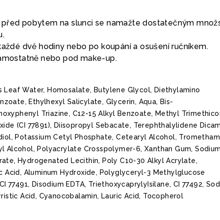
 před pobytem na slunci se namažte dostatečným množ
u.
 každé dvě hodiny nebo po koupání a osušení ručníkem.
 samostatně nebo pod make-up.
 Leaf Water, Homosalate, Butylene Glycol, Diethylamino
oate, Ethylhexyl Salicylate, Glycerin, Aqua, Bis-
oxyphenyl Triazine, C12-15 Alkyl Benzoate, Methyl Trimethico
xide (CI 77891), Diisopropyl Sebacate, Terephthalylidene Dica
ediol, Potassium Cetyl Phosphate, Cetearyl Alcohol, Trometham
yl Alcohol, Polyacrylate Crosspolymer-6, Xanthan Gum, Sodiu
ate, Hydrogenated Lecithin, Poly C10-30 Alkyl Acrylate,
ic Acid, Aluminum Hydroxide, Polyglyceryl-3 Methylglucose
 CI 77491, Disodium EDTA, TriethoxycaprylyIsilane, CI 77492, So
yristic Acid, Cyanocobalamin, Lauric Acid, Tocopherol