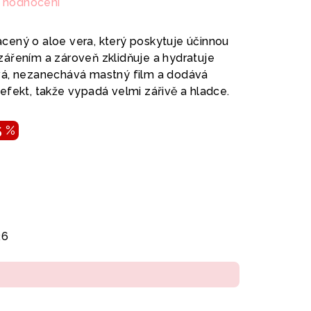
 hodnocení
ený o aloe vera, který poskytuje účinnou
ářením a zároveň zklidňuje a hydratuje
vá, nezanechává mastný film a dodává
efekt, takže vypadá velmi zářivě a hladce.
5 %
26