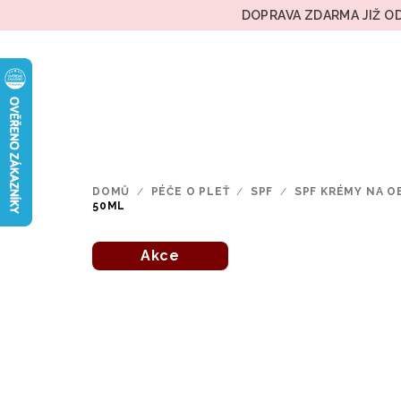
Přejít
DOPRAVA ZDARMA JIŽ OD
na
obsah
DOMŮ
/
PÉČE O PLEŤ
/
SPF
/
SPF KRÉMY NA O
50ML
Akce