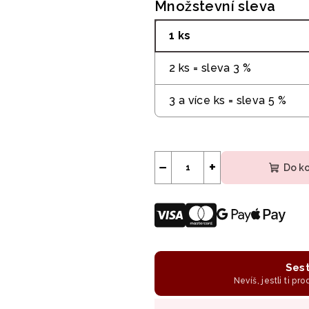
Množstevní sleva
1 ks
2 ks = sleva 3 %
3 a více ks = sleva 5 %
−
+
Do k
Sest
Nevíš, jestli ti pr