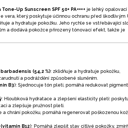
 Tone-Up Sunscreen SPF 50+ PA++++
je lehký opalovací
e vera, který poskytuje účinnou ochranu před škodlivým
ňuje a hydratuje pokožku. Jeho rychle se vstřebávající sl
m a dodává pokožce přirozený tónovací efekt, takže je
 barbadensis (54,2 %)
: zklidňuje a hydratuje pokožku,
arudnutí a podráždění způsobené sluněním.
min B3
): Sjednocuje tón pleti, pomáhá redukovat pigment
ý
: Hloubková hydratace a zlepšení elasticity pleti: poskyt
ci a zlepšuje pružnost pleti.
uje a chrání pokožku, pomáhá regenerovat poškozenou kož
(vitamin B12
): Pomáhá zlepšit stav citlivé pokožky, zmír