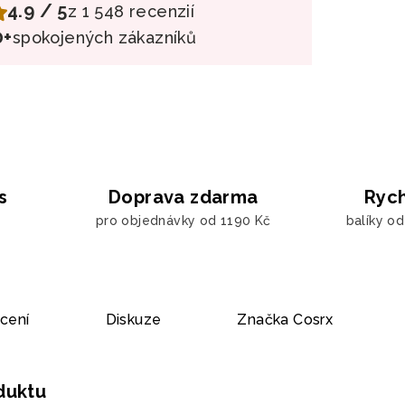
4.9 / 5
z 1 548 recenzií
0+
spokojených zákazníků
s
Doprava zdarma
Rych
pro objednávky od 1190 Kč
balíky o
cení
Diskuze
Značka
Cosrx
oduktu