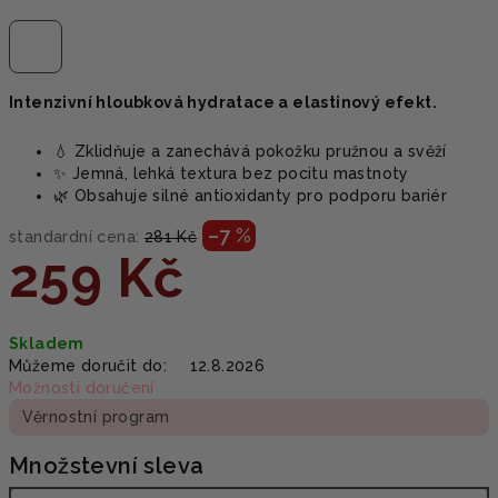
Intenzivní hloubková hydratace a elastinový efekt.
💧 Zklidňuje a zanechává pokožku pružnou a svěží
✨ Jemná, lehká textura bez pocitu mastnoty
🌿 Obsahuje silné antioxidanty pro podporu bariér
–7 %
standardní cena:
281 Kč
259 Kč
Měrná
Skladem
cena:
Můžeme doručit do:
12.8.2026
Možnosti doručení
Věrnostní program
Množstevní sleva