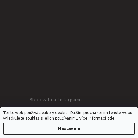
Sledovat na Instagramu
Tento web používá soubory cookie. Dalším procházením tohoto webu
vyjadřujete souhlas s jejich používáním.. Více informací
zde
.
Nastavení
Copyright 2026
Dalora.cz
. Všechna práva vyhrazena.
Upravit nastavení cookies