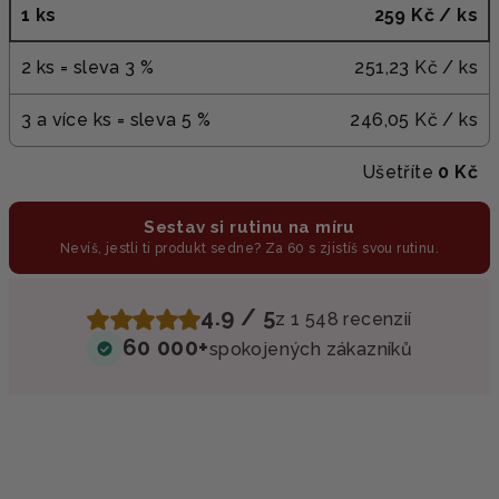
1 ks
259 Kč
/ ks
2 ks = sleva 3 %
251,23 Kč
/ ks
3 a více ks = sleva 5 %
246,05 Kč
/ ks
Ušetříte
0 Kč
Sestav si rutinu na míru
Nevíš, jestli ti produkt sedne? Za 60 s zjistíš svou rutinu.
4.9 / 5
z 1 548 recenzií
60 000+
spokojených zákazníků