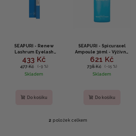
p
k
r
t
o
ů
d
u
k
SEAPURI - Renew
SEAPURI - Spicuraxel
t
Lashrum Eyelash
Ampoule 30ml - Výživné
433 Kč
621 Kč
Enhancing Serum -
sérum s kolagenem a
ů
Sérum na růst a posílení
niacinamidem
477 Kč
738 Kč
(–9 %)
(–15 %)
řas s peptidy, kofeinem a
Skladem
Skladem
mořskou vodou 10g
Do košíku
Do košíku
2
položek celkem
O
v