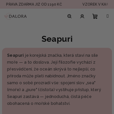
Přejít
OPRAVA ZDARMA JIŽ OD 1190 KČ
VZOREK V KAŽDÉ 
na
obsah
Nákupn
Hledat
Přihlášení
Seapuri
košík
Seapuri
je korejská značka, která staví na síle
moře — a to doslova. Její filozofie vychází z
přesvědčení, že oceán skrývá to nejlepší, co
příroda může pleti nabídnout. Jméno značky
samo o sobě prozradí vše: spojení slov „sea"
(moře) a „pure" (čistota) vystihuje přístup, který
Seapuri zastává — jednoduchá, čistá péče
obohacená o mořské bohatství.