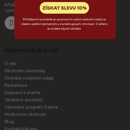
info
@
dalora.cz
ZÍSKAT SLEVU 10%
+420 910 928 972
Přihlášením souhlasíte se zpracováním vašich osobních údajů za
účelem zasílání obchodních a marketingových informací. Z odběru
se můžete kdykoli odhlásit.
Informace pro vás
O nás
Obchodní podmínky
Ochrana osobních údajů
Reklamace
Doprava a platba
Oblíbené produkty
Věrnostní program Dalora
Hodnocení obchodu
Blog
Kontaktujte nás