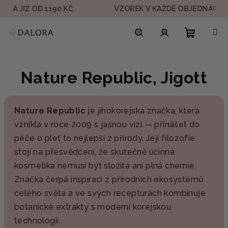
Přejít
A JIŽ OD 1190 KČ
VZOREK V KAŽDÉ OBJEDNÁVCE
na
obsah
Nákupn
Hledat
Přihlášení
Nature Republic, Jigott
košík
Nature Republic
je jihokorejská značka, která
vznikla v roce 2009 s jasnou vizí — přinášet do
péče o pleť to nejlepší z přírody. Její filozofie
stojí na přesvědčení, že skutečně účinná
kosmetika nemusí být složitá ani plná chemie.
Značka čerpá inspiraci z přírodních ekosystémů
celého světa a ve svých recepturách kombinuje
botanické extrakty s moderní korejskou
technologií.