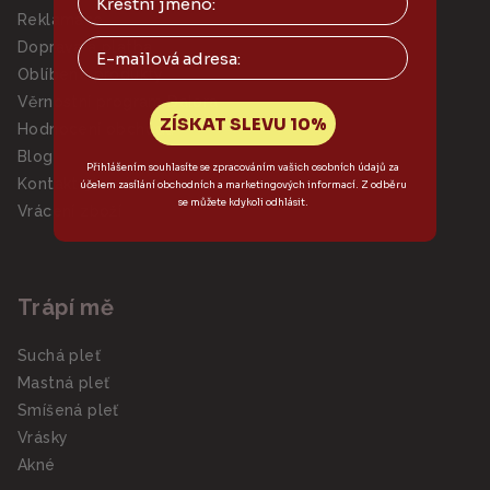
Reklamace
Email
Doprava a platba
Oblíbené produkty
Věrnostní program Dalora
ZÍSKAT SLEVU 10%
Hodnocení obchodu
Blog
Přihlášením souhlasíte se zpracováním vašich osobních údajů za
Kontaktujte nás
účelem zasílání obchodních a marketingových informací. Z odběru
se můžete kdykoli odhlásit.
Vrácení zboží
Trápí mě
Suchá pleť
Mastná pleť
Smíšená pleť
Vrásky
Akné