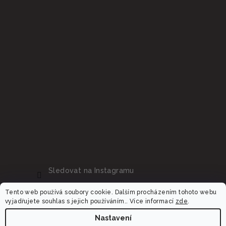
Sledovat na Instagramu
Tento web používá soubory cookie. Dalším procházením tohoto webu
vyjadřujete souhlas s jejich používáním.. Více informací
zde
.
Nastavení
Copyright 2026
Dalora.cz
. Všechna práva vyhrazena.