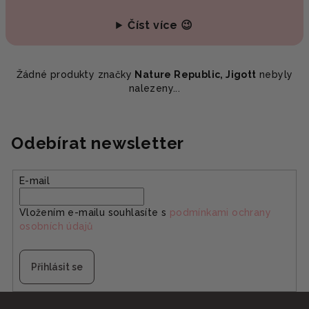
Číst více 😉
Žádné produkty značky
Nature Republic, Jigott
nebyly
nalezeny...
Odebírat newsletter
E-mail
Vložením e-mailu souhlasíte s
podmínkami ochrany
osobních údajů
Přihlásit se
Z