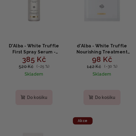
p
k
r
t
o
ů
d
u
k
D'Alba - White Truffle
d'Alba - White Truffle
t
First Spray Serum -
Nourishing Treatment
385 Kč
98 Kč
Rozjasňující a hydratační
Mask - Vyživující lněná
ů
sérum ve spreji 50ml
maska s lanýži 25ml
520 Kč
142 Kč
(–25 %)
(–30 %)
Skladem
Skladem
Průměrné
hodnocení
produktu
Do košíku
Do košíku
je
5,0
z
5
Akce
hvězdiček.