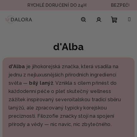
Přejít
RYCHLÉ DORUČENÍ DO 24H
BEZPEČNÁ PL
na
obsah
Nákupn
Hledat
Přihlášení
d'Alba
košík
d'Alba
je jihokorejská značka, která vsadila na
jednu z nejluxusnějších přírodních ingrediencí
světa —
bílý lanýž
. Vznikla s cílem přinést do
každodenní péče o pleť skutečný wellness
zážitek inspirovaný severoitalskou tradicí sběru
lanýžů, ale zpracovaný typicky korejskou
precizností. Filozofie značky stojí na spojení
přírody a vědy — nic navíc, nic zbytečného.