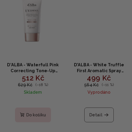
D'ALBA - Waterfull Pink
D'ALBA - White Truffle
Correcting Tone-Up
First Aromatic Spray
512 Kč
499 Kč
Sunscreen - Rozjasňující
Serum - Aromatické
růžový tónovací
sérum ve spreji s bílým
629 Kč
564 Kč
(–18 %)
(–11 %)
opalovací krém s
lanýžem a niacinamidem
Skladem
Vyprodáno
niacinamidem a
60ml
centellou 50ml
Do košíku
Detail