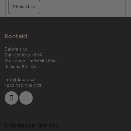
k
Přihlásit se
y
v
Z
ý
á
p
Kontakt
p
i
a
s
Dalora s.r.o.
u
t
Záhradnícka 46/A
í
Bratislava - městská část
Ružinov 821 08
info
@
dalora.cz
+420 910 928 972
Informace pro vás