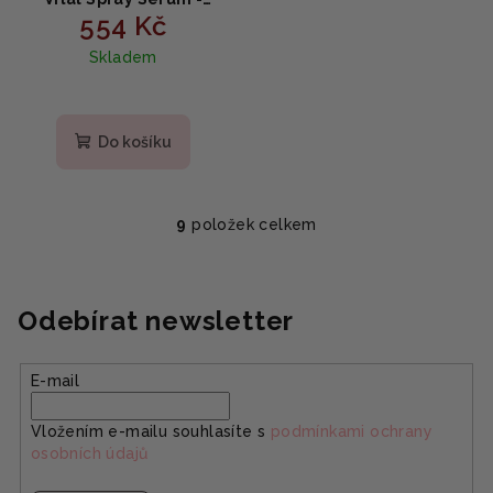
554 Kč
Zklidňující sprejové
sérum s bílou hlízkou a
Skladem
kyselinou hyaluronovou
100 ml
Do košíku
9
položek celkem
O
v
l
á
Odebírat newsletter
d
a
E-mail
c
í
Vložením e-mailu souhlasíte s
podmínkami ochrany
p
osobních údajů
r
v