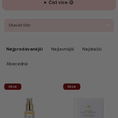
Číst více 😉
Otevřít filtr
Ř
a
Nejprodávanější
Nejlevnější
Nejdražší
z
e
Abecedně
n
í
V
p
Akce
Akce
ý
r
p
o
i
d
s
u