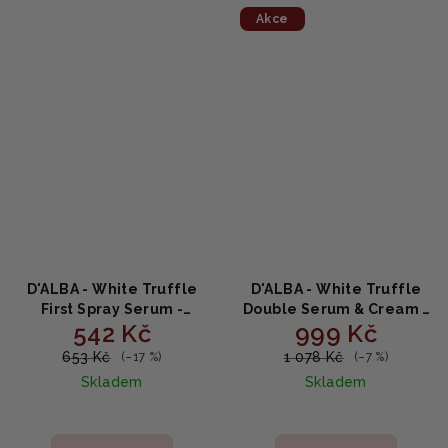
Akce
D'ALBA - White Truffle
D'ALBA - White Truffle
First Spray Serum -
Double Serum & Cream -
542 Kč
999 Kč
Rozjasňující a hydratační
Luxusní výživný krém se
sérum ve spreji 100 ml
sérem z bílých lanýžů
653 Kč
1 078 Kč
(–17 %)
(–7 %)
70g
Skladem
Skladem