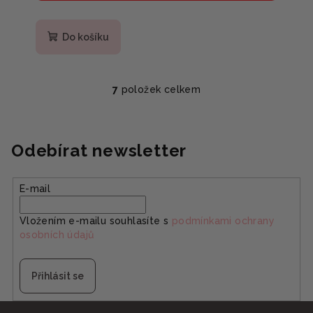
Do košíku
7
položek celkem
O
v
l
á
Odebírat newsletter
d
a
E-mail
c
í
Vložením e-mailu souhlasíte s
podmínkami ochrany
p
osobních údajů
r
v
k
Přihlásit se
y
v
Z