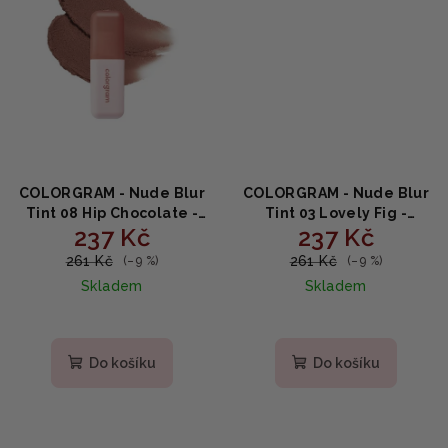
COLORGRAM - Nude Blur
COLORGRAM - Nude Blur
Tint 08 Hip Chocolate -
Tint 03 Lovely Fig -
237 Kč
237 Kč
Sametově rozmazaný
Velvet blur tón na rty a
odstín na rty a tváře 5g
tváře ve fíkovém odstínu
261 Kč
261 Kč
(–9 %)
(–9 %)
5g
Skladem
Skladem
Do košíku
Do košíku