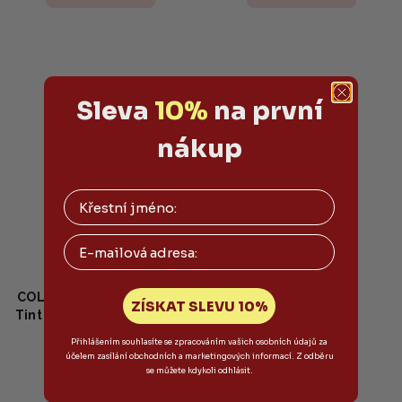
Sleva
10%
na první
nákup
Email
COLORGRAM - Nude Blur
ZÍSKAT SLEVU 10%
Tint 016 Romantic Coral -
237 Kč
Velvet blur tón na rty a
Přihlášením souhlasíte se zpracováním vašich osobních údajů za
tváře v korálové barvě 5g
261 Kč
účelem zasílání obchodních a marketingových informací. Z odběru
(–9 %)
se můžete kdykoli odhlásit.
Skladem