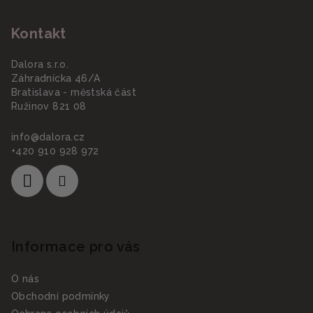
ý
á
p
Kontakt
p
i
a
s
Dalora s.r.o.
u
t
Záhradnícka 46/A
í
Bratislava - městská část
Ružinov 821 08
info
@
dalora.cz
+420 910 928 972
Informace pro vás
O nás
Obchodní podmínky