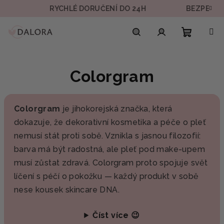
Přejít
RYCHLÉ DORUČENÍ DO 24H
BEZPEČNÁ P
na
obsah
Nákupn
Hledat
Přihlášení
Colorgram
košík
Colorgram
je jihokorejská značka, která
dokazuje, že dekorativní kosmetika a péče o pleť
nemusí stát proti sobě. Vznikla s jasnou filozofií:
barva má být radostná, ale pleť pod make-upem
musí zůstat zdravá. Colorgram proto spojuje svět
líčení s péčí o pokožku — každý produkt v sobě
nese kousek skincare DNA.
Číst více 😉