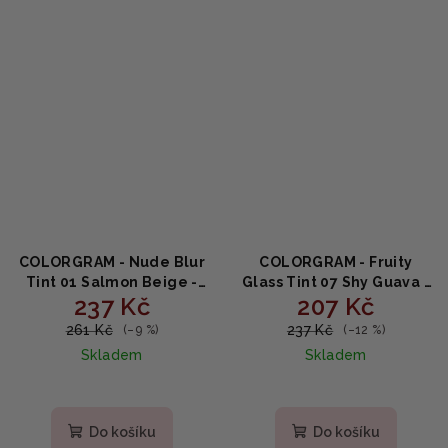
COLORGRAM - Nude Blur
COLORGRAM - Fruity
Tint 01 Salmon Beige -
Glass Tint 07 Shy Guava -
237 Kč
207 Kč
Sametově rozmazaný
Lesklý ovocný odstín na
odstín na rty a tváře v
rty s glycerinem a
261 Kč
237 Kč
(–9 %)
(–12 %)
nude odstínu 5g
skvalanem 3g
Skladem
Skladem
Do košíku
Do košíku