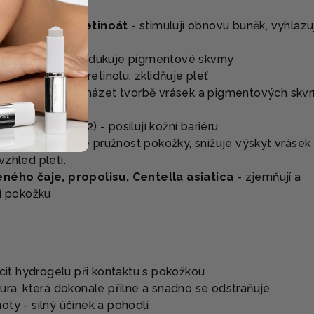
oxypinakolon retinoát
- stimulují obnovu buněk, vyhlazuj
jednocuje tón, redukuje pigmentové skvrny
rodní alternativa retinolu, zklidňuje pleť
 pomáhá předcházet tvorbě vrásek a pigmentových skvr
raci pokožky
drogelu v kroku 2) - posilují kožní bariéru
 elastin
zvyšuje pružnost pokožky, snižuje výskyt vrásek
zhled pleti.
eného čaje, propolisu, Centella asiatica
- zjemňují a
ní pokožku
ocit hydrogelu při kontaktu s pokožkou
ura, která dokonale přilne a snadno se odstraňuje
ty - silný účinek a pohodlí