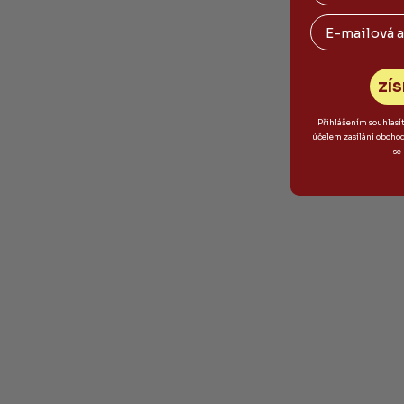
Email
ZÍS
Přihlášením souhlasí
účelem zasílání obcho
se