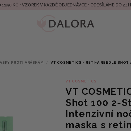
 1190 KČ • VZOREK V KAŽDÉ OBJEDNÁVCE • ODESÍLÁME DO 24
ASKY PROTI VRÁSKÁM
/
VT COSMETICS - RETI-A REEDLE SHOT 
VT COSMETICS
VT COSMETIC
Shot 100 2-S
Intenzivní no
maska s reti