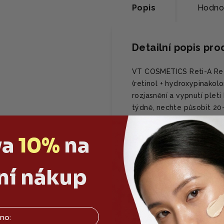
Popis
Hodno
Detailní popis pr
VT COSMETICS Reti-A Ree
(retinol + hydroxypinakol
rozjasnění a vypnutí pleti
týdně, nechte působit 20-
va
10%
na
PROČ SE TI BUDE L
✅ Silná regenerac
ní nákup
✅ Zklidnění a hlo
✅ Revitalizace a r
HLAVNÍ SLOŽKY