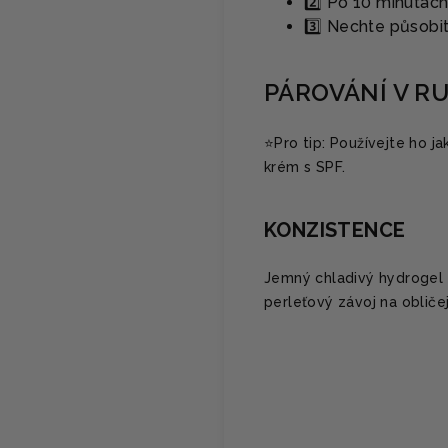
2️⃣ Po 10 minutách
3️⃣ Nechte působi
PÁROVÁNÍ V R
⭐️Pro tip: Používejte ho j
krém s SPF.
KONZISTENCE
Jemný chladivý hydrogel 
perleťový závoj na obličej