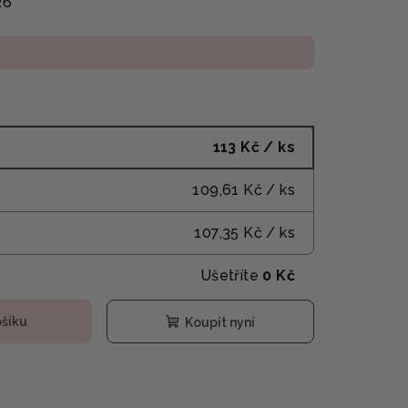
26
113 Kč
/ ks
109,61 Kč
/ ks
107,35 Kč
/ ks
Ušetříte
0 Kč
ošíku
Koupit nyní