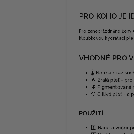
PRO KOHO JE I
Pro zaneprázdněné ženy (2
hloubkovou hydrataci pleti
VHODNÉ PRO V
🌡 Normální až su
🌟 Zralá pleť - pr
🐛 Pigmentovaná ne
🤍 Citlivá pleť - s
POUŽITÍ
1️⃣ Ráno a večer p