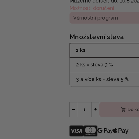
Můžeme doručit do:
10.8.20
Možnosti doručení
Věrnostní program
Množstevní sleva
1 ks
2 ks = sleva 3 %
3 a více ks = sleva 5 %
−
+
Do k