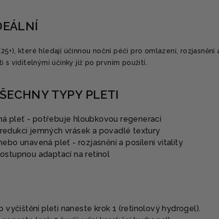
DEÁLNÍ
5+), které hledají účinnou noční péči pro omlazení, rozjasnění 
 s viditelnými účinky již po prvním použití.
ŠECHNY TYPY PLETI
chá pleť - potřebuje hloubkovou regeneraci
o redukci jemných vrásek a povadlé textury
bo unavená pleť - rozjasnění a posílení vitality
 postupnou adaptací na retinol
o vyčištění pleti naneste krok 1 (retinolový hydrogel).