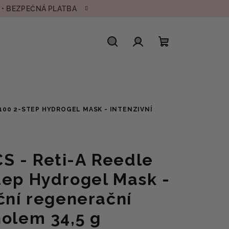
H • BEZPEČNÁ PLATBA
Hledat
Přihlášení
Nákupní
košík
100 2-STEP HYDROGEL MASK - INTENZIVNÍ
S - Reti-A Reedle
tep Hydrogel Mask -
ční regenerační
nolem 34,5 g