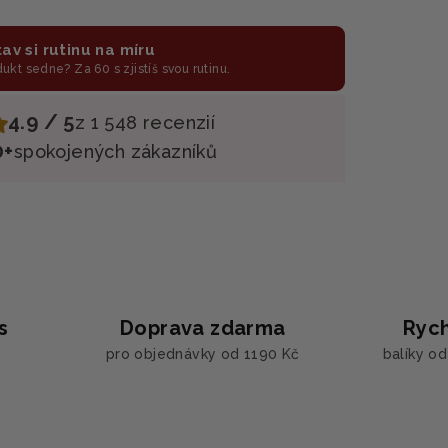
av si rutinu na míru
odukt sedne? Za 60 s zjistíš svou rutinu.
4.9 / 5
z 1 548 recenzií
0+
spokojených zákazníků
s
Doprava zdarma
Rych
pro objednávky od 1190 Kč
balíky o