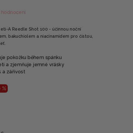
 hodnocení
eti-A Reedle Shot 100 - účinnou noční
em, bakuchiolem a niacinamidem pro čistou,
eť.
ruje pokožku během spánku
eti a zjemňuje jemné vrásky
 a zářivost
0 %