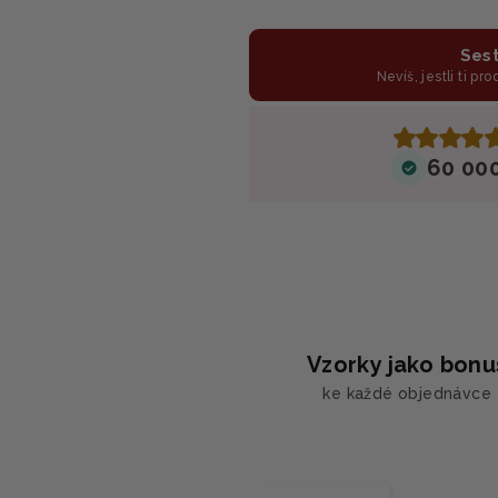
Sest
Nevíš, jestli ti pr
60 00
Vzorky jako bonu
ke každé objednávce