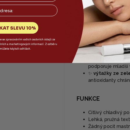
✨
Retinol a hydr
vrásky
✨
Niacinamid
- s
KAT SLEVU 10%
✨
Bakuchiol
- pří
✨ Beta-karoten
-
te se zpracováním vašich osobních údajů za
dních a marketingových informací. Z odběru
podporuje regene
 můžete kdykoli odhlásit.
✨
Ceramidy
(z hy
✨ Hydrolyzovaný
podporuje mladší v
✨
výtažky ze zel
antioxidanty chrá
FUNKCE
Citlivý chladivý p
Lehká, pružná text
Žádný pocit mastno