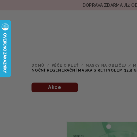
Přejít
DOPRAVA ZDARMA JIŽ OD
na
obsah
DOMŮ
/
PÉČE O PLEŤ
/
MASKY NA OBLIČEJ
/
M
NOČNÍ REGENERAČNÍ MASKA S RETINOLEM 34,5 G
Akce