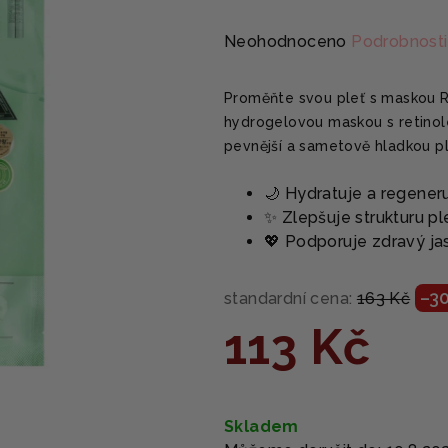
Průměrné
Neohodnoceno
Podrobnosti
hodnocení
produktu
Proměňte svou pleť s maskou R
je
hydrogelovou maskou s retinol
0,0
pevnější a sametově hladkou pl
z
5
🌙 Hydratuje a regene
hvězdiček.
✨ Zlepšuje strukturu pl
💖 Podporuje zdravý jas
–3
standardní cena:
163 Kč
113 Kč
Měrná
cena:
Skladem