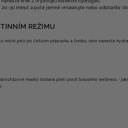
 naneste krok 2 (vyživující korekční hydrogel).
t 20-30 minut a poté jemně vmasírujte nebo odstraňte zb
UTINNÍM REŽIMU
ako noční péči po čisticím přípravku a toniku; ráno naneste hydr
dvoufázové masky dodává pleti pocit luxusního wellness - jak
i.