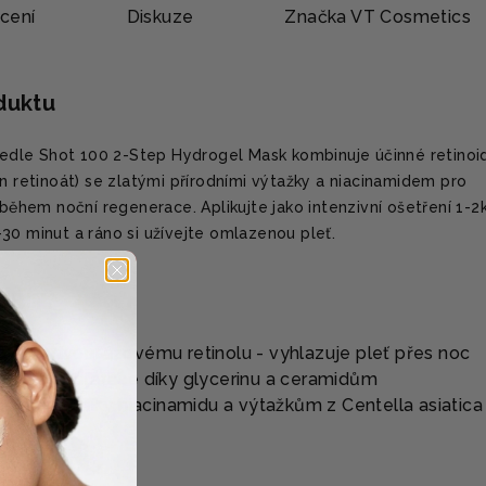
cení
Diskuze
Značka
VT Cosmetics
oduktu
dle Shot 100 2-Step Hydrogel Mask kombinuje účinné retinoi
on retinoát) se zlatými přírodními výtažky a niacinamidem pro
 během noční regenerace. Aplikujte jako intenzivní ošetření 1-2
30 minut a ráno si užívejte omlazenou pleť.
ÍBIT?
e díky dvoufázovému retinolu - vyhlazuje pleť přes noc
ubková hydratace díky glycerinu a ceramidům
ozjasnění díky niacinamidu a výtažkům z Centella asiatica