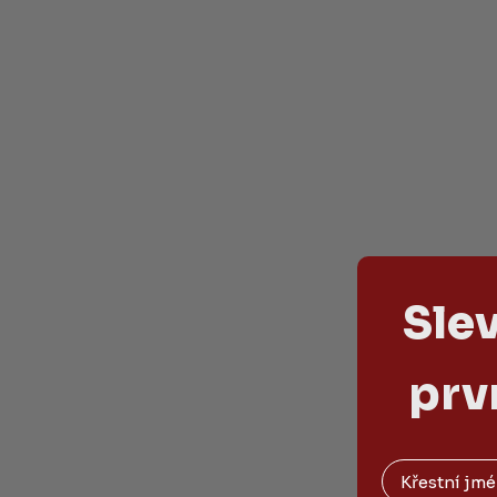
Sle
prv