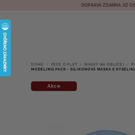
Přejít
DOPRAVA ZDARMA JIŽ OD
na
obsah
DOMŮ
/
PÉČE O PLEŤ
/
MASKY NA OBLIČEJ
/
P
MODELING PACK - SILIKONOVÁ MASKA S KYSELI
Akce