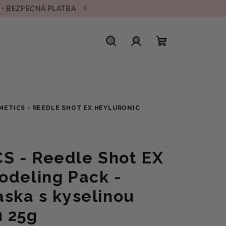
H • BEZPEČNÁ PLATBA
Hledat
Přihlášení
Nákupní
košík
METICS - REEDLE SHOT EX HEYLURONIC
S - Reedle Shot EX
odeling Pack -
aska s kyselinou
 25g