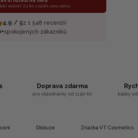
av si rutinu na míru
odukt sedne? Za 60 s zjistíš svou rutinu.
4.9 / 5
z 1 548 recenzií
0+
spokojených zákazníků
s
Doprava zdarma
Rych
pro objednávky od 1190 Kč
balíky o
cení
Diskuze
Značka
VT Cosmetics