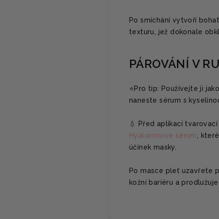
Po smíchání vytvoří bohat
texturu, jež dokonale obk
PÁROVÁNÍ V R
⭐️Pro tip: Používejte ji j
naneste sérum s kyselino
💧 Před aplikací tvarova
Hyaluronové sérum
, kter
účinek masky.
Po masce pleť uzavřete
kožní bariéru a prodlužuj