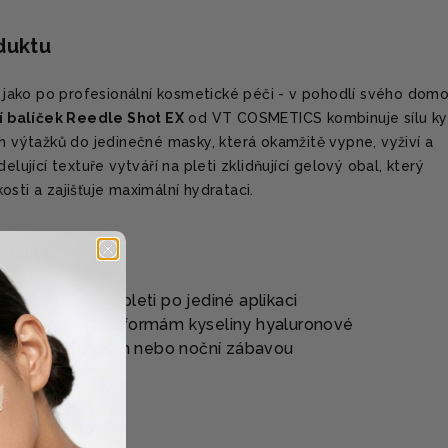
oduktu
te jako po profesionální kosmetické péči - v pohodlí svého domo
 balíček Reedle Shot EX
od VT COSMETICS kombinuje sílu ky
ch výtažků do jedinečné masky, která okamžitě vypne, vyživí a
elující textuře vytváří na pleti zklidňující gelový obal, který
sti a zajišťuje maximální hydrataci.
ÍBIT?
í a vyhlazení pleti po jediné aplikaci
tace díky více formám kyseliny hyaluronové
před akcí, focením nebo noční zábavou