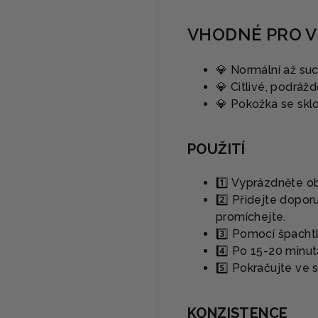
VHODNÉ PRO V
💎 Normální až su
💎 Citlivé, podrá
💎 Pokožka se skl
POUŽITÍ
1️⃣ Vyprázdněte o
2️⃣ Přidejte dopor
promíchejte.
3️⃣ Pomocí špachtle
4️⃣ Po 15-20 minu
5️⃣ Pokračujte ve 
KONZISTENCE