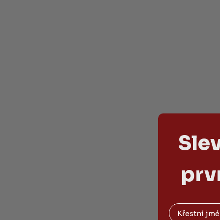
Sle
prv