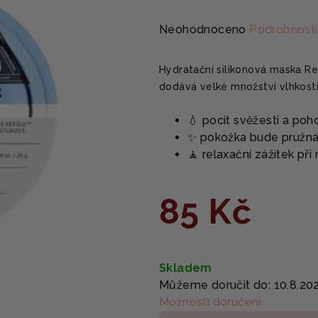
Průměrné
Neohodnoceno
Podrobnosti
hodnocení
produktu
Hydratační silikonová maska R
je
dodává velké množství vlhkosti
0,0
z
💧 pocit svěžesti a poh
5
✨ pokožka bude pružná
hvězdiček.
🧘 relaxační zážitek p
85 Kč
Měrná
cena:
Skladem
Můžeme doručit do:
10.8.20
Možnosti doručení