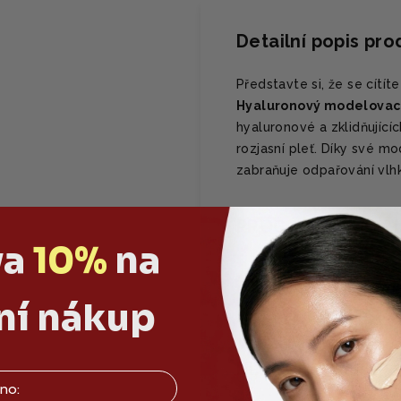
Detailní popis pr
Představte si, že se cítí
Hyaluronový modelovací
hyaluronové a zklidňující
rozjasní pleť. Díky své mod
zabraňuje odpařování vlhko
PROČ SE TI BUDE L
va
10%
na
✅ Okamžité zpevněn
✅ Hloubková hydra
ní nákup
✅ Ideální řešení 
HLAVNÍ SLOŽKY