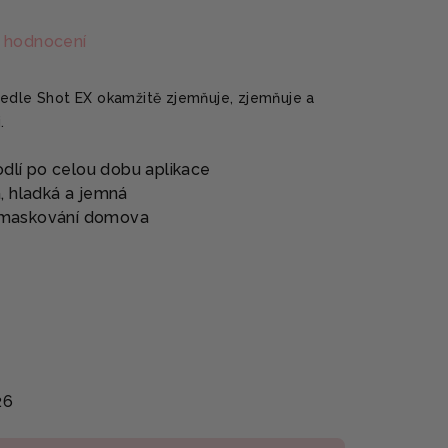
 hodnocení
eedle Shot EX okamžitě zjemňuje, zjemňuje a
.
odlí po celou dobu aplikace
, hladká a jemná
ři maskování domova
26