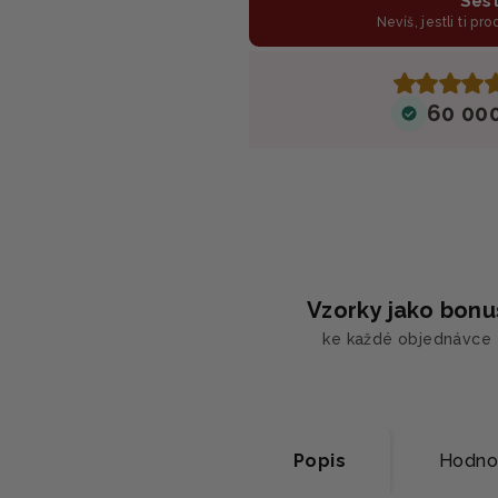
Sest
Nevíš, jestli ti pr
60 00
Vzorky jako bonu
ke každé objednávce
Popis
Hodno