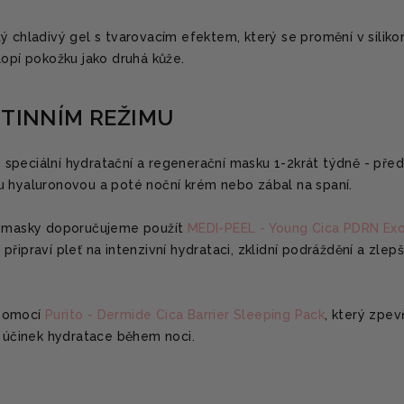
ý chladivý gel s tvarovacím efektem, který se promění v silik
lopí pokožku jako druhá kůže.
UTINNÍM REŽIMU
ako speciální hydratační a regenerační masku 1-2krát týdně - před
u hyaluronovou a poté noční krém nebo zábal na spaní.
cí masky doporučujeme použít
MEDI-PEEL - Young Cica PDRN Exo
é připraví pleť na intenzivní hydrataci, zklidní podráždění a zlepš
 pomocí
Purito - Dermide Cica Barrier Sleeping Pack
, který zpev
e účinek hydratace během noci.