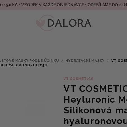
 1190 KČ • VZOREK V KAŽDÉ OBJEDNÁVCE • ODESÍLÁME DO 24
LEŤOVÉ MASKY PODLE ÚČINKU
/
HYDRATAČNÍ MASKY
/
VT COS
NOU HYALURONOVOU 25G
VT COSMETICS
VT COSMETIC
Heyluronic M
Silikonová m
hyaluronovou