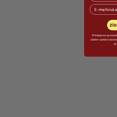
Email
ZÍS
Přihlášením souhlasí
účelem zasílání obcho
se