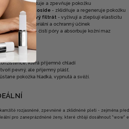
dný
- silně hydratuje a zpevňuje pokožku
tica & Madecassoside
- zklidňuje a regeneruje pokožku
 a syrovátkový filtrát
- vyživují a zlepšují elasticitu
trakt
- antibakteriální a ochranný účinek
omaceous Earth
- čistí póry a absorbuje kožní maz
onzistence, která příjemně chladí
tvoří pevný, ale příjemný plášť.
ůstane pokožka hladká, vypnutá a svěží.
DEÁLNÍ
okamžitě rozjasněné, zpevněné a zklidněné pleti - zejména pře
 Ideální pro zaneprázdněné ženy, které chtějí dosáhnout "wow" 