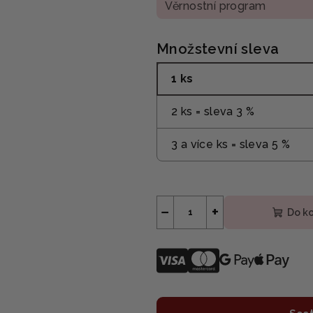
Věrnostní program
Množstevní sleva
1 ks
2 ks = sleva 3 %
3 a více ks = sleva 5 %
−
+
Do k