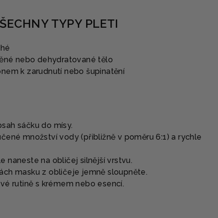
ŠECHNY TYPY PLETI
ché
žděné nebo dehydratované tělo
onem k zarudnutí nebo šupinatění
bsah sáčku do mísy.
učené množství vody (přibližně v poměru 6:1) a rychle
 naneste na obličej silnější vrstvu.
tách masku z obličeje jemně sloupněte.
své rutině s krémem nebo esencí.