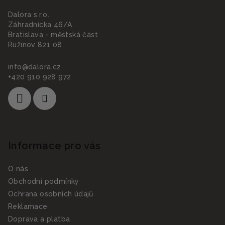
a
Dalora s.r.o.
t
Záhradnícka 46/A
í
Bratislava - městská část
Ružinov 821 08
info
@
dalora.cz
+420 910 928 972
Informace pro vás
O nás
Obchodní podmínky
Ochrana osobních údajů
Reklamace
Doprava a platba