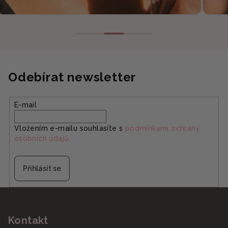
Odebírat newsletter
E-mail
Vložením e-mailu souhlasíte s
podmínkami ochrany
osobních údajů
Přihlásit se
Z
á
Kontakt
p