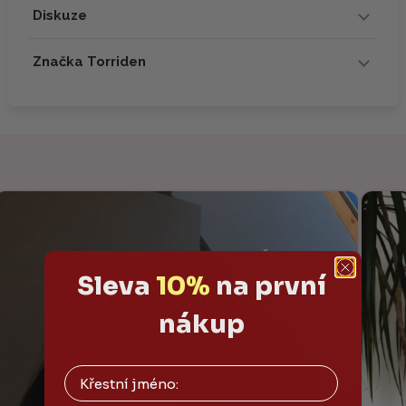
Diskuze
Značka Torriden
Sleva
10%
na první
nákup