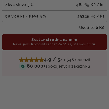
2 ks = sleva 3 %
462,69 Kč
/ ks
3 a více ks = sleva 5 %
453,15 Kč
/ ks
Ušetříte
0 Kč
Sestav si rutinu na míru
Nevíš, jestli ti produkt sedne? Za 60 s zjistíš svou rutinu.
4.9 / 5
z 1 548 recenzií
60 000+
spokojených zákazníků