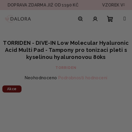
Přejít
DOPRAVA ZDARMA JIŽ OD 1190 KČ
VZOREK V KAŽDÉ 
na
obsah
Nákupn
Hledat
Přihlášení
TORRIDEN - DIVE-IN Low Molecular Hyaluronic
košík
Acid Multi Pad - Tampony pro tonizaci pleti s
kyselinou hyaluronovou 80ks
TORRIDEN
Průměrné
Neohodnoceno
Podrobnosti hodnocení
hodnocení
Akce
produktu
je
0,0
z
5
hvězdiček.