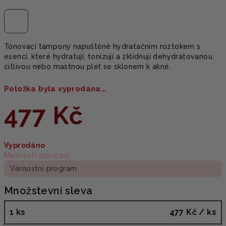
Tónovací tampony napuštěné hydratačním roztokem s
esencí, které hydratují, tonizují a zklidňují dehydratovanou,
citlivou nebo mastnou pleť se sklonem k akné.
Položka byla vyprodána…
477 Kč
Měrná
Vyprodáno
cena:
Možnosti doručení
Věrnostní program
Množstevní sleva
1 ks
477 Kč
/ ks