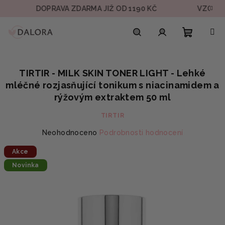
Přejít
DOPRAVA ZDARMA JIŽ OD 1190 KČ
VZOREK V 
na
obsah
Nákupn
Hledat
Přihlášení
TIRTIR - MILK SKIN TONER LIGHT - Lehké
košík
mléčné rozjasňující tonikum s niacinamidem a
rýžovým extraktem 50 ml
TIRTIR
Průměrné
Neohodnoceno
Podrobnosti hodnocení
hodnocení
Akce
produktu
je
Novinka
0,0
z
5
hvězdiček.