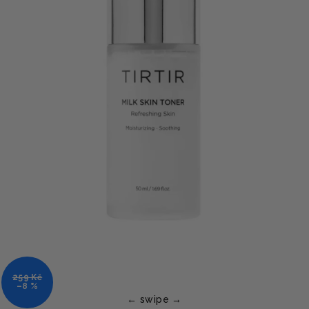
259 Kč
–8 %