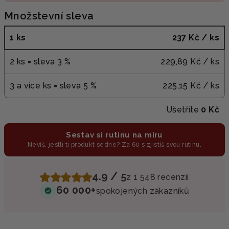
Množstevní sleva
1 ks
237 Kč
/ ks
2 ks = sleva 3 %
229,89 Kč
/ ks
3 a více ks = sleva 5 %
225,15 Kč
/ ks
Ušetříte
0 Kč
Sestav si rutinu na míru
Nevíš, jestli ti produkt sedne? Za 60 s zjistíš svou rutinu.
4.9 / 5
z 1 548 recenzií
60 000+
spokojených zákazníků