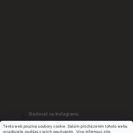
Sledovat na Instagramu
Tento web používá soubory cookie. Dalším procházením tohoto webu
vyjadřujete souhlas s jejich používáním.. Více informací
zde
.