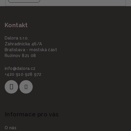
Z
á
Kontakt
p
a
Dalora s.r.o.
t
Záhradnícka 46/A
í
Bratislava - městská část
Ružinov 821 08
info
@
dalora.cz
+420 910 928 972
Informace pro vás
O nás