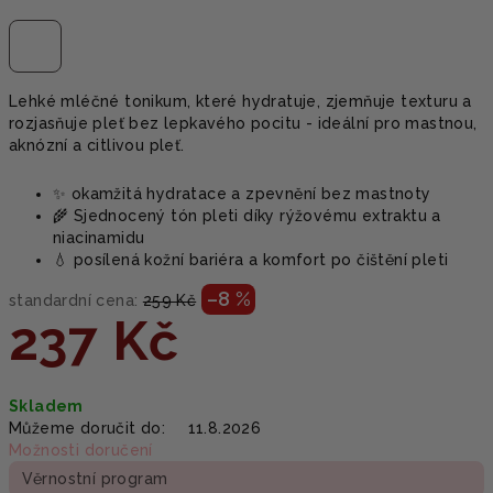
Lehké mléčné tonikum, které hydratuje, zjemňuje texturu a
rozjasňuje pleť bez lepkavého pocitu - ideální pro mastnou,
aknózní a citlivou pleť.
✨ okamžitá hydratace a zpevnění bez mastnoty
🌾 Sjednocený tón pleti díky rýžovému extraktu a
niacinamidu
💧 posílená kožní bariéra a komfort po čištění pleti
–8 %
standardní cena:
259 Kč
237 Kč
Měrná
Skladem
cena:
Můžeme doručit do:
11.8.2026
Možnosti doručení
Věrnostní program