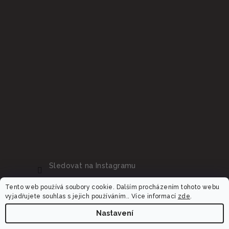
Sledovat na Instagramu
Tento web používá soubory cookie. Dalším procházením tohoto webu
vyjadřujete souhlas s jejich používáním.. Více informací
zde
.
Nastavení
Copyright 2026
Dalora.cz
. Všechna práva vyhrazena.
Upravit nastavení cookies