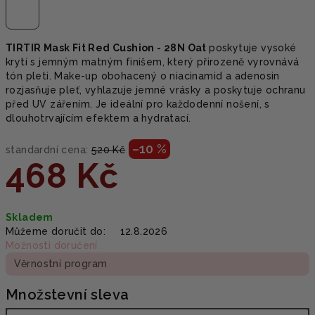
TIRTIR Mask Fit Red Cushion - 28N Oat
poskytuje vysoké
krytí s jemným matným finišem, který přirozeně vyrovnává
tón pleti. Make-up obohacený o niacinamid a adenosin
rozjasňuje pleť, vyhlazuje jemné vrásky a poskytuje ochranu
před UV zářením. Je ideální pro každodenní nošení, s
dlouhotrvajícím efektem a hydratací.
–10 %
standardní cena:
520 Kč
468 Kč
Měrná
Skladem
cena:
Můžeme doručit do:
12.8.2026
Možnosti doručení
Věrnostní program
Množstevní sleva