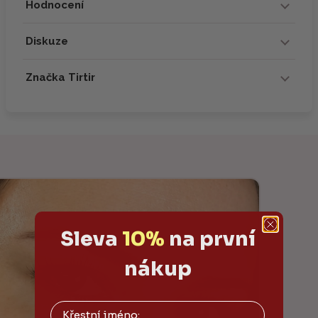
Hodnocení
Diskuze
Značka Tirtir
Sleva
10%
na první
nákup