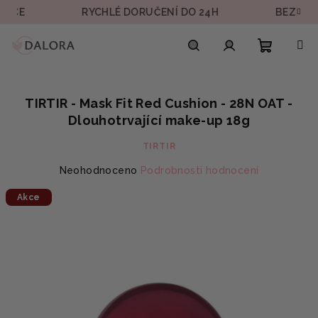
Přejít
E
RYCHLÉ DORUČENÍ DO 24H
BEZPEČNÁ P
na
obsah
Nákupn
Hledat
Přihlášení
TIRTIR - Mask Fit Red Cushion - 28N OAT -
košík
Dlouhotrvající make-up 18g
TIRTIR
Průměrné
Neohodnoceno
Podrobnosti hodnocení
hodnocení
Akce
produktu
je
0,0
z
5
hvězdiček.