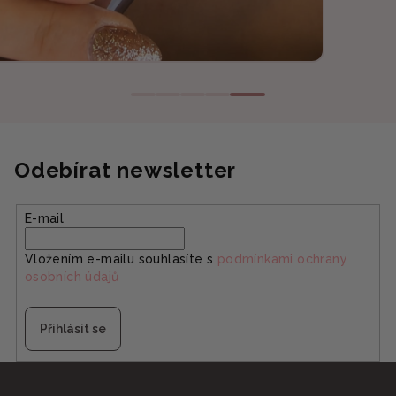
Odebírat newsletter
E-mail
Vložením e-mailu souhlasíte s
podmínkami ochrany
osobních údajů
Přihlásit se
Z