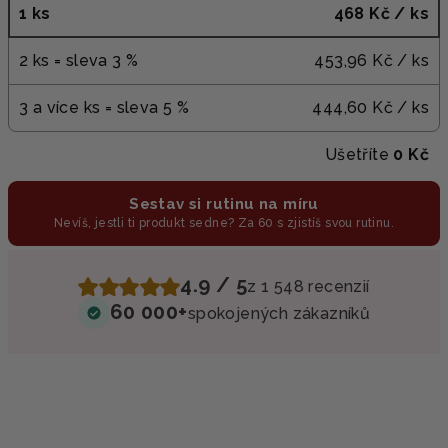
1 ks
468 Kč
/ ks
2 ks = sleva 3 %
453,96 Kč
/ ks
3 a více ks = sleva 5 %
444,60 Kč
/ ks
Ušetříte
0 Kč
Sestav si rutinu na míru
Nevíš, jestli ti produkt sedne? Za 60 s zjistíš svou rutinu.
4.9 / 5
z 1 548 recenzií
60 000+
spokojených zákazníků