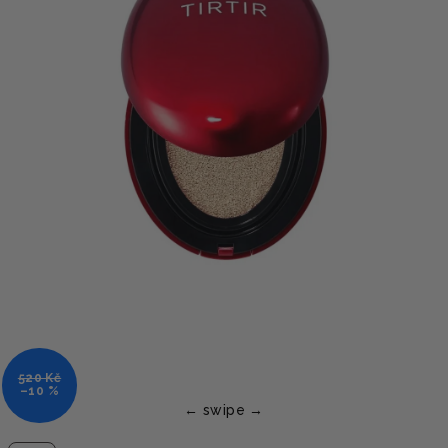
520 Kč
–10 %