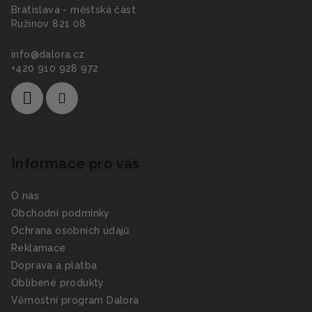
í
Bratislava - městská část
Ružinov 821 08
info
@
dalora.cz
+420 910 928 972
Informace pro vás
O nás
Obchodní podmínky
Ochrana osobních údajů
Reklamace
Doprava a platba
Oblíbené produkty
Věrnostní program Dalora