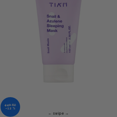
440 Kč
–12 %