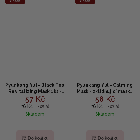
Akce
Akce
Pyunkang Yul - Black Tea
Pyunkang Yul - Calming
Revitalizing Mask 1ks -
Mask - zklidňující maska
57 Kč
58 Kč
revitalizační maska 25ml
25ml
76 Kč
76 Kč
(–25 %)
(–23 %)
Skladem
Skladem
Do košíku
Do košíku