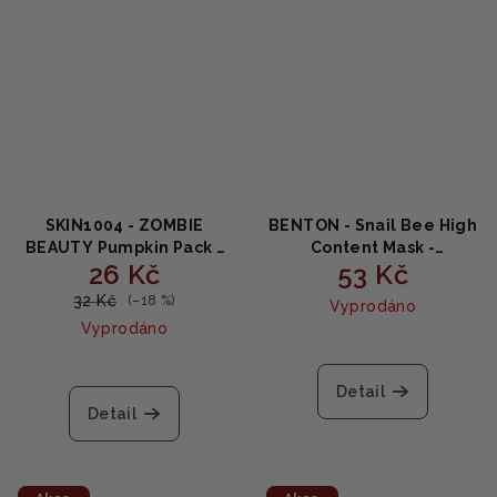
SKIN1004 - ZOMBIE
BENTON - Snail Bee High
BEAUTY Pumpkin Pack -
Content Mask -
26 Kč
53 Kč
Intenzivní vyživující
Zeštíhlující látková
maska 4g
maska s včelím jedem
32 Kč
(–18 %)
Vyprodáno
1ks
Vyprodáno
Detail
Detail