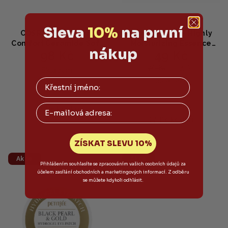
Sleva
10%
na první
COSRX - Balancium
Pyunkang Yul - Highly
Comfort Ceramide Soft
Moisturizing Essence
nákup
98 Kč
49 Kč
Cream Sheet Mask -
Mask - Vysoce hydratační
ceramidová maska 26g
lněná maska 25ml
76 Kč
(–35 %)
Skladem
Skladem
Email
Do košíku
Do košíku
ZÍSKAT SLEVU 10%
Akce
Akce
Přihlášením souhlasíte se zpracováním vašich osobních údajů za
účelem zasílání obchodních a marketingových informací. Z odběru
se můžete kdykoli odhlásit.