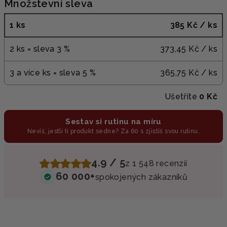
Množstevní sleva
1 ks
385 Kč
/ ks
2 ks = sleva 3 %
373,45 Kč
/ ks
3 a více ks = sleva 5 %
365,75 Kč
/ ks
Ušetříte
0 Kč
Sestav si rutinu na míru
Nevíš, jestli ti produkt sedne? Za 60 s zjistíš svou rutinu.
4.9 / 5
z 1 548 recenzií
60 000+
spokojených zákazníků