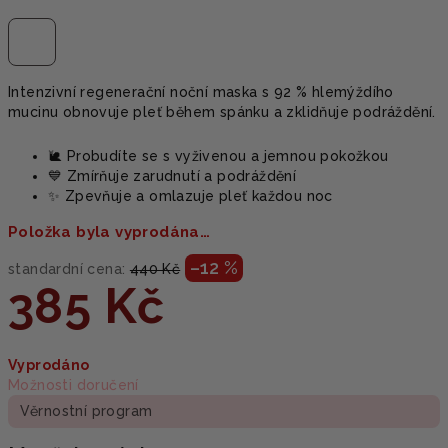
Intenzivní regenerační noční maska s 92 % hlemýždího
mucinu obnovuje pleť během spánku a zklidňuje podráždění.
🐌 Probudíte se s vyživenou a jemnou pokožkou
💙 Zmírňuje zarudnutí a podráždění
✨ Zpevňuje a omlazuje pleť každou noc
Položka byla vyprodána…
–12 %
standardní cena:
440 Kč
385 Kč
Měrná
Vyprodáno
cena:
Možnosti doručení
Věrnostní program