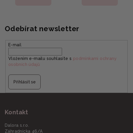
Odebírat newsletter
E-mail
Vložením e-mailu souhlasíte s
podmínkami ochrany
osobních údajů
Přihlásit se
Z
á
Kontakt
p
a
Dalora s.r.o.
t
Záhradnícka 46/A