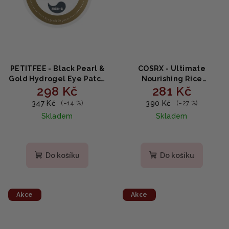
PETITFEE - Black Pearl &
COSRX - Ultimate
Gold Hydrogel Eye Patch
Nourishing Rice
298 Kč
281 Kč
- Hydrogelová maska na
Overnight Spa mask -
oči, 60 náplastí
noční maska pro
347 Kč
390 Kč
(–14 %)
(–27 %)
rozjasnění pleti 60ml
Skladem
Skladem
Do košíku
Do košíku
Akce
Akce