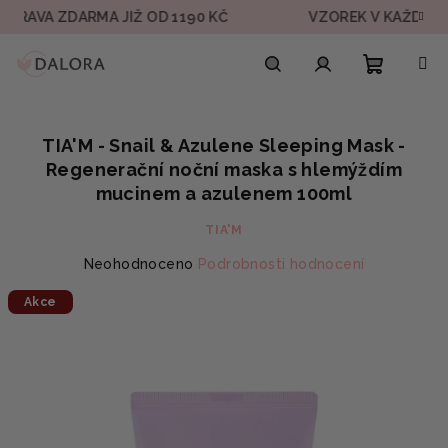
Přejít
A ZDARMA JIŽ OD 1190 KČ
VZOREK V KAŽDÉ OBJED
na
obsah
Nákupn
Hledat
Přihlášení
TIA'M - Snail & Azulene Sleeping Mask -
košík
Regenerační noční maska s hlemýždím
mucinem a azulenem 100ml
TIA'M
Průměrné
Neohodnoceno
Podrobnosti hodnocení
hodnocení
Akce
produktu
je
0,0
z
5
hvězdiček.