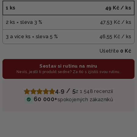
1 ks
49 Kč
/ ks
2 ks = sleva 3 %
47,53 Kč
/ ks
3 a více ks = sleva 5 %
46,55 Kč
/ ks
Ušetříte
0 Kč
Sestav si rutinu na míru
Nevíš, jestli ti produkt sedne? Za 60 s zjistíš svou rutinu.
4.9 / 5
z 1 548 recenzií
60 000+
spokojených zákazníků