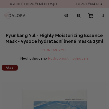
Přejít
YCHLÉ DORUČENÍ DO 24H
BEZPEČNÁ PLATBA
na
obsah
Nákupn
Hledat
Přihlášení
Pyunkang Yul - Highly Moisturizing Essence
košík
Mask - Vysoce hydratační lněná maska 25ml
PYUNKANG YUL
Průměrné
Neohodnoceno
Podrobnosti hodnocení
hodnocení
Akce
produktu
je
0,0
z
5
hvězdiček.