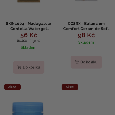
SKIN1004 - Madagascar
COSRX - Balancium
Centella Watergel
Comfort Ceramide Soft
56 Kč
98 Kč
Sheet Ampoule Mask -
Cream Sheet Mask -
hydratační pleťová
ceramidová maska 26g
81 Kč
(–30 %)
Skladem
maska 25ml
Skladem
Do košíku
Do košíku
Akce
Akce