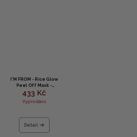
I'M FROM - Rice Glow
Peel Off Mask -
433 Kč
Peelingová maska pro
zářivou pleť 70g
Vyprodáno
Detail