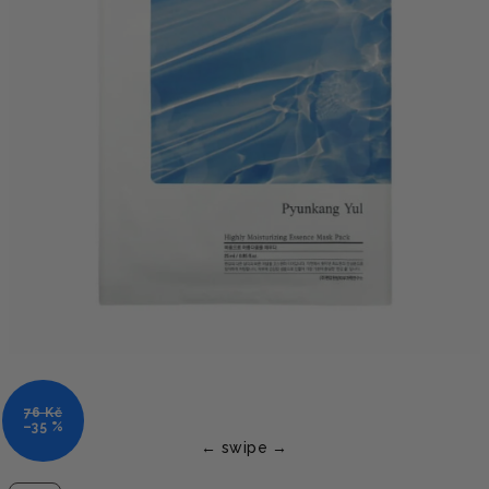
76 Kč
–35 %