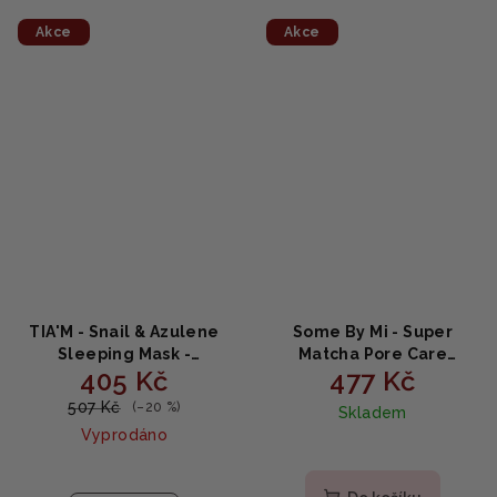
Akce
Akce
TIA'M - Snail & Azulene
Some By Mi - Super
Sleeping Mask -
Matcha Pore Care
405 Kč
477 Kč
Revitalizační maska na
Starter Kit - Super
spaní 80ml
Matcha Pore Care Set
507 Kč
(–20 %)
Skladem
4ks
Vyprodáno