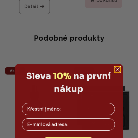
Do košíku
Detail
Podobné produkty
Akce
Akce
Sleva
10%
na první
nákup
Email