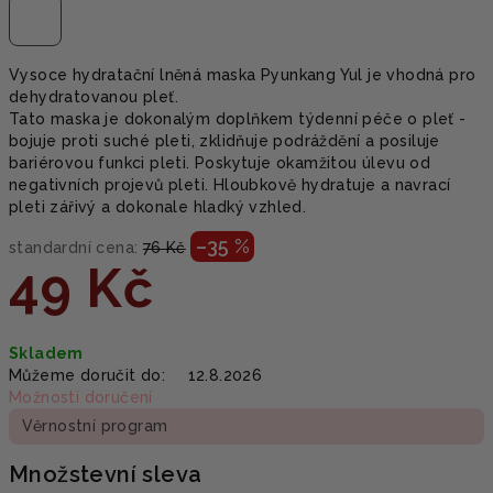
Vysoce hydratační lněná maska Pyunkang Yul je vhodná pro
dehydratovanou pleť.
Tato maska je dokonalým doplňkem týdenní péče o pleť -
bojuje proti suché pleti, zklidňuje podráždění a posiluje
bariérovou funkci pleti. Poskytuje okamžitou úlevu od
negativních projevů pleti. Hloubkově hydratuje a navrací
pleti zářivý a dokonale hladký vzhled.
–35 %
standardní cena:
76 Kč
49 Kč
Měrná
Skladem
cena:
Můžeme doručit do:
12.8.2026
Možnosti doručení
Věrnostní program
Množstevní sleva