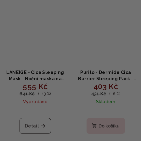
LANEIGE - Cica Sleeping
Purito - Dermide Cica
Mask - Noční maska na
Barrier Sleeping Pack -
555 Kč
403 Kč
obličej 60ml
Noční maska 80ml
641 Kč
431 Kč
(–13 %)
(–6 %)
Vyprodáno
Skladem
Detail
Do košíku