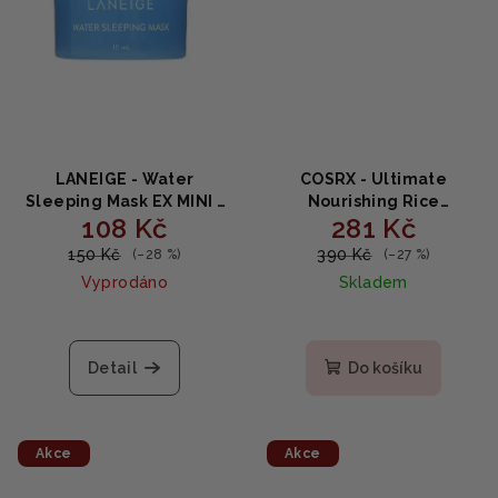
LANEIGE - Water
COSRX - Ultimate
Sleeping Mask EX MINI -
Nourishing Rice
108 Kč
281 Kč
Hydratační noční maska
Overnight Spa mask -
na obličej 15ml
noční maska pro
150 Kč
390 Kč
(–28 %)
(–27 %)
rozjasnění pleti 60ml
Vyprodáno
Skladem
Detail
Do košíku
Akce
Akce