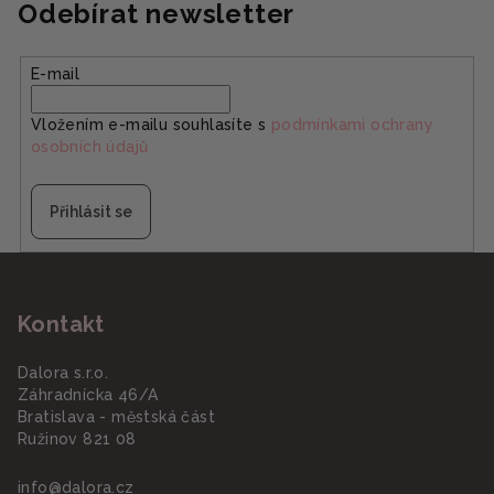
Odebírat newsletter
E-mail
Vložením e-mailu souhlasíte s
podmínkami ochrany
osobních údajů
Přihlásit se
Z
á
Kontakt
p
a
Dalora s.r.o.
t
Záhradnícka 46/A
í
Bratislava - městská část
Ružinov 821 08
info
@
dalora.cz