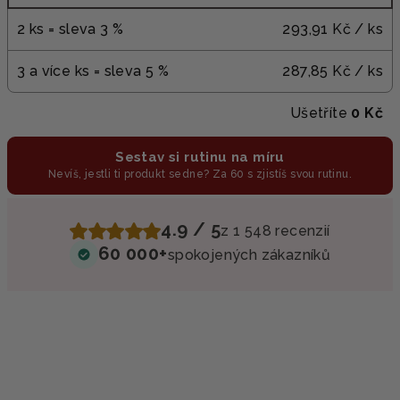
2 ks = sleva 3 %
293,91 Kč
/ ks
3 a více ks = sleva 5 %
287,85 Kč
/ ks
Ušetříte
0 Kč
Sestav si rutinu na míru
Nevíš, jestli ti produkt sedne? Za 60 s zjistíš svou rutinu.
4.9 / 5
z 1 548 recenzií
60 000+
spokojených zákazníků