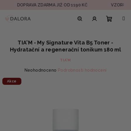
Přejít
DOPRAVA ZDARMA JIŽ OD 1190 KČ
VZOREK V KAŽD
na
obsah
Nákupn
Hledat
Přihlášení
TIA'M - My Signature Vita B5 Toner -
košík
Hydratační a regenerační tonikum 180 ml
TIA'M
Průměrné
Neohodnoceno
Podrobnosti hodnocení
hodnocení
Akce
produktu
je
0,0
z
5
hvězdiček.