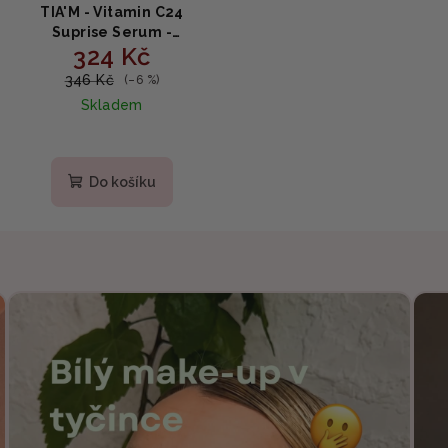
TIA'M - Vitamin C24
Suprise Serum -
324 Kč
Rozjasňující sérum s 24%
vitaminem C 30ml
346 Kč
(–6 %)
Skladem
Do košíku