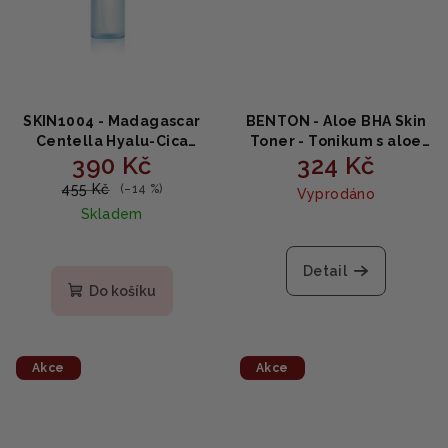
SKIN1004 - Madagascar
BENTON - Aloe BHA Skin
Centella Hyalu-Cica
Toner - Tonikum s aloe
390 Kč
324 Kč
Cloudy Mist - jemná
vera a BHA 200ml
zklidňující mlha 120ml
455 Kč
(–14 %)
Vyprodáno
Skladem
Detail
Do košíku
Akce
Akce