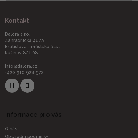
Z
á
Kontakt
p
a
Dalora s.r.o.
t
Záhradnícka 46/A
í
Bratislava - městská část
Ružinov 821 08
info
@
dalora.cz
+420 910 928 972
Informace pro vás
O nás
Obchodní podmínky