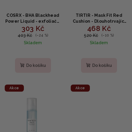
COSRX - BHA Blackhead
TIRTIR - Mask Fit Red
Power Liquid - exfoliační
Cushion - Dlouhotrvající
303 Kč
468 Kč
esence proti černým
make-up 24W SOFT
tečkám 100ml
BEIGE 18g
403 Kč
520 Kč
(–24 %)
(–10 %)
Skladem
Skladem
Do košíku
Do košíku
Akce
Akce