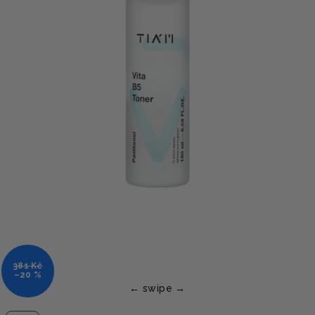
381 Kč
–20 %