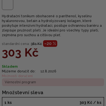
Hydratační tonikum obohacené o panthenol, kyselinu
hyaluronovou, betain a hydrolyzovaný kolagen, které
poskytuje intenzivní hydrataci, posiluje ochrannou bariéru a
zlepšuje pružnost pleti. Je ideální pro všechny typy pleti,
zejména pro suchou a citlivou pleť.
–20 %
standardní cena:
381 Kč
303 Kč
Měrná
Skladem
cena:
Můžeme doručit do:
12.8.2026
Možnosti doručení
Věrnostní program
Množstevní sleva
1 ks
303 Kč
/ ks