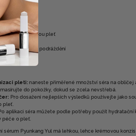
y typy pleti
u a dehydratovanou pleť
ou pokožku
ku se sklonem k podráždění
izaci pleti:
naneste přiměřené množství séra na obličej a
vmasírujte do pokožky, dokud se zcela nevstřebá.
čer:
Pro dosažení nejlepších výsledků používejte jako so
 pleť.
o aplikaci séra můžete podle potřeby použít hydratační
 péče o pleť.
í sérum Pyunkang Yul má lehkou, lehce krémovou konzist