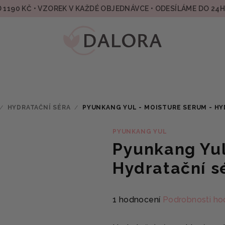
 1190 KČ • VZOREK V KAŽDÉ OBJEDNÁVCE • ODESÍLÁME DO 24
/
HYDRATAČNÍ SÉRA
/
PYUNKANG YUL - MOISTURE SERUM - H
PYUNKANG YUL
Pyunkang Yul
Hydratační 
Průměrné
1 hodnocení
Podrobnosti ho
hodnocení
produktu