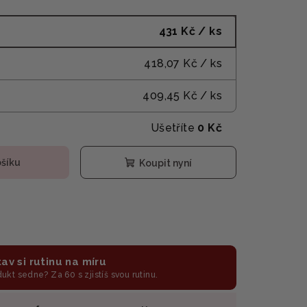
431 Kč
/ ks
418,07 Kč
/ ks
409,45 Kč
/ ks
Ušetříte
0 Kč
ošíku
Koupit nyní
av si rutinu na míru
odukt sedne? Za 60 s zjistíš svou rutinu.