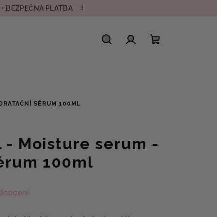
H • BEZPEČNÁ PLATBA
Hledat
Přihlášení
Nákupní
košík
YDRATAČNÍ SÉRUM 100ML
 - Moisture serum -
sérum 100ml
dnocení