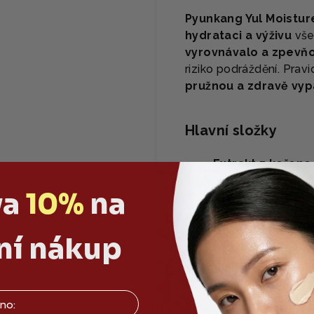
Pyunkang Yul Moistu
hydrataci a výživu
vše
vyrovnávalo a zpevňo
riziko podráždění. Pra
pružnou a zdravě vyp
Hlavní složky
Extrakt z kořen
pomáhají chránit 
va
10%
na
antioxidanty pomáh
vzhled.
Olivový olej:
získ
ní nákup
bohatý na vitaminy
výjimečné hydratačn
Arginin:
pomáhá ud
Je vhodný pro suc