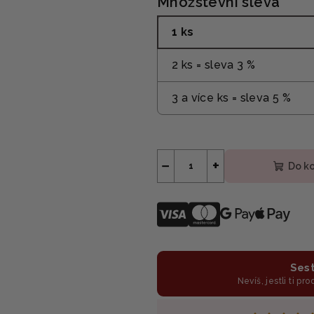
Množstevní sleva
1 ks
2 ks = sleva 3 %
3 a více ks = sleva 5 %
−
+
Do k
Sest
Nevíš, jestli ti pr