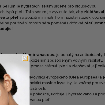
re Serum
je hydratační sérum určené pro hloubkovou
ch typů pleti. Toto sérum je vyvinuto tak, aby
zklidňoval
valo pleť
za použití minimálního množství složek, což sn
videlné používání tohoto séra pomáhá udržovat
pleť jemn
adající
.
e Astragalus Membranaceus:
je bohatý na antioxidanty, 
pokožku před poškozením způsobeným volnými radikály. 
ají zpomalovat proces stárnutí pleti a zlepšovat její cel
ává se z plodů olivovníku evropského (Olea europaea) a j
, minerály a esenciální mastné kyseliny. Je známý pro sv
í a vyživující vlastnosti.
ržovat vlhkost v pokožce, udržuje ji hydratovanou a pru
hou a dehydratovanou pleť.