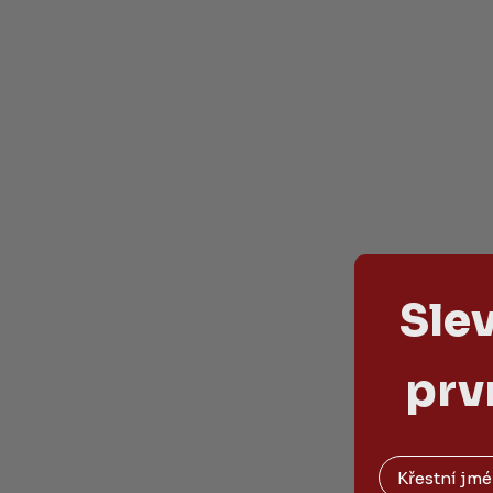
Sle
prv