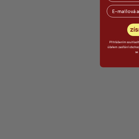
Email
ZÍS
Přihlášením souhlasí
účelem zasílání obcho
se