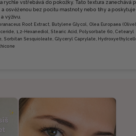
 a rychle vstřebává do pokožky. Tato textura zanechává p
a osvěženou bez pocitu mastnoty nebo tíhy a poskytuje 
 a výživu.
anaceus Root Extract, Butylene Glycol, Olea Europaea (Olive) 
yceride, 1,2-Hexanediol, Stearic Acid, Polysorbate 60, Cetearyl
e, Sorbitan Sesquioleate, Glyceryl Caprylate, Hydroxyethylcell
thicone