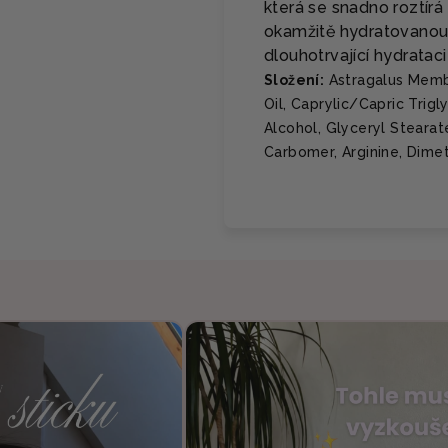
která se snadno roztírá
okamžitě hydratovanou 
dlouhotrvající hydrataci
Složení:
Astragalus Membr
Oil, Caprylic/Capric Trigl
Alcohol, Glyceryl Stearat
Carbomer, Arginine, Dime