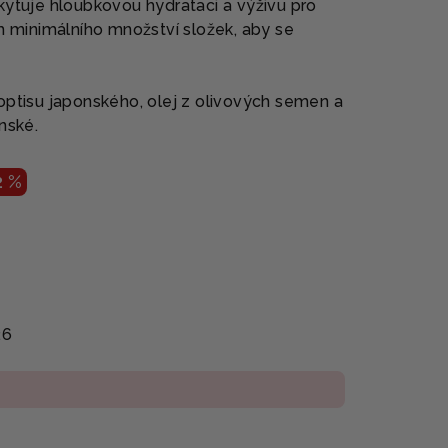
kytuje hloubkovou hydrataci a výživu pro
m minimálního množství složek, aby se
optisu japonského, olej z olivových semen a
nské.
2 %
26