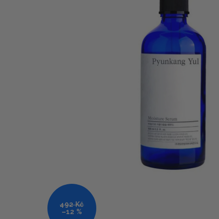
492 Kč
–12 %