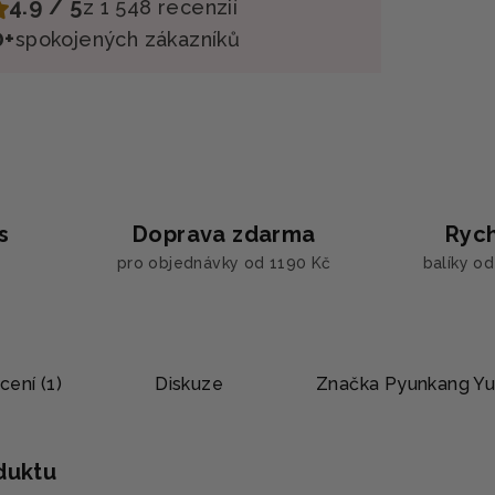
4.9 / 5
z 1 548 recenzií
0+
spokojených zákazníků
s
Doprava zdarma
Rych
pro objednávky od 1190 Kč
balíky o
ení (1)
Diskuze
Značka
Pyunkang Yu
oduktu