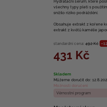
Hydratační sérum, které pos
je
všechny typy pleti s použití
5,0
snížilo riziko podráždění.
z
5
Obsahuje extrakt z kořene k
hvězdiček.
extrakt z květů kamélie japo
–1
standardní cena:
492 Kč
431 Kč
Měrná
cena:
Skladem
Můžeme doručit do:
12.8.20
Možnosti doručení
Věrnostní program