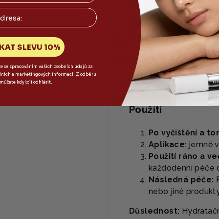
Typ pleti
Vhodné pro všechn
KAT SLEVU 10%
Ideální pro sucho
Vhodné pro citliv
te se zpracováním vašich osobních údajů za
dních a marketingových informací. Z odběru
Vhodné pro pokož
 můžete kdykoli odhlásit.
Použití
Po vyčištění a ton
Aplikace
: jemně 
Použití ráno a ve
každodenní péče o
Následná péče:
P
nebo jiné produkty
Důslednost:
Hydratačn