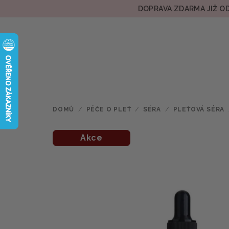
Přejít
DOPRAVA ZDARMA JIŽ OD
na
obsah
DOMŮ
/
PÉČE O PLEŤ
/
SÉRA
/
PLEŤOVÁ SÉRA
Akce