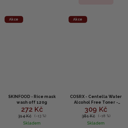
Akce
Akce
SKINFOOD - Rice mask
COSRX - Centella Water
wash off 120g
Alcohol Free Toner -
272 Kč
309 Kč
tonikum s extraktem z
květů pupečníku
314 Kč
381 Kč
(–13 %)
(–18 %)
asijského bez alkoholu
Skladem
Skladem
150ml