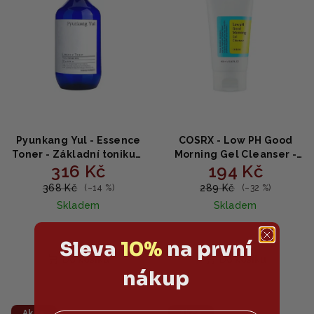
Pyunkang Yul - Essence
COSRX - Low PH Good
Toner - Základní tonikum
Morning Gel Cleanser -
316 Kč
194 Kč
s hydratačním účinkem
čisticí gel s nízkým pH
200ml
150 ml
368 Kč
289 Kč
(–14 %)
(–32 %)
Skladem
Skladem
Sleva
10%
na první
Do košíku
Do košíku
nákup
Akce
Akce