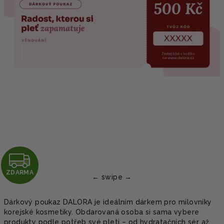
Z
ZDARMA
D
A
Dárkový poukaz DALORA je ideálním dárkem pro milovníky
korejské kosmetiky. Obdarovaná osoba si sama vybere
R
produkty podle potřeb své pleti – od hydratačních sér až