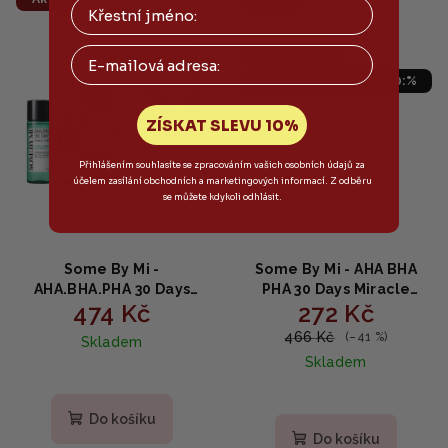
Výprodej
Email
Bestseller
SALECODE:LETO10:10:%
ZÍSKAT SLEVU 10%
Přihlášením souhlasíte se zpracováním vašich osobních údajů za
účelem zasílání obchodních a marketingových informací. Z odběru
se můžete kdykoli odhlásit.
Some By Mi -
Some By Mi - AHA BHA
AHA.BHA.PHA 30 Days
PHA 30 Days Miracle
474 Kč
272 Kč
Miracle Starter Edition -
Serum - Lehké sérum na
Startovací sada Miracle
problematickou pleť
466 Kč
(–41 %)
Skladem
Skin 4ks
50ml
Skladem
Do košíku
Do košíku