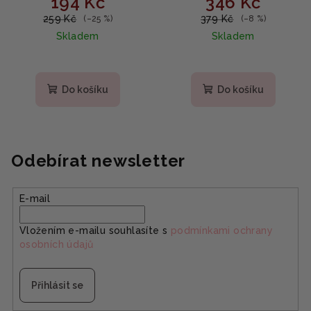
194 Kč
346 Kč
150ml
oleje 100ml
259 Kč
379 Kč
(–25 %)
(–8 %)
Skladem
Skladem
Do košíku
Do košíku
Odebírat newsletter
E-mail
Vložením e-mailu souhlasíte s
podmínkami ochrany
osobních údajů
Přihlásit se