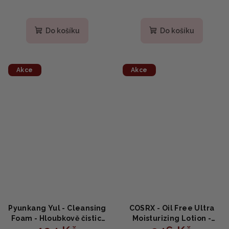
Do košíku
Do košíku
Akce
Akce
Pyunkang Yul - Cleansing
COSRX - Oil Free Ultra
Foam - Hloubkově čisticí
Moisturizing Lotion -
pěna na rozšířené póry
Hydratační krém bez