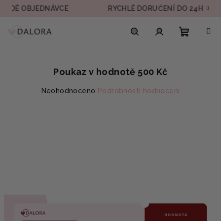
Přejít
É OBJEDNÁVCE
RYCHLÉ DORUČENÍ DO 24H
na
obsah
Nákupn
Hledat
Přihlášení
Poukaz v hodnotě 500 Kč
košík
Průměrné
Neohodnoceno
Podrobnosti hodnocení
hodnocení
produktu
je
0,0
z
5
hvězdiček.