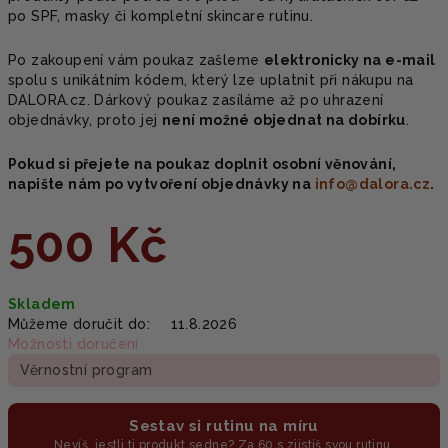
po SPF, masky či kompletní skincare rutinu.
M
Po zakoupení vám poukaz zašleme
elektronicky na e-mail
A
spolu s unikátním kódem, který lze uplatnit při nákupu na
DALORA.cz. Dárkový poukaz zasíláme až po uhrazení
objednávky, proto jej
není možné objednat na dobírku
.
Pokud si přejete na poukaz doplnit osobní věnování,
napište nám po vytvoření objednávky na
info@dalora.cz
.
500 Kč
Měrná
Skladem
cena:
Můžeme doručit do:
11.8.2026
Možnosti doručení
Věrnostní program
Sestav si rutinu na míru
Nevíš, jestli ti produkt sedne? Za 60 s zjistíš svou rutinu.