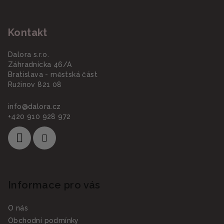
Z
á
Kontakt
p
a
Dalora s.r.o.
t
Záhradnícka 46/A
í
Bratislava - městská část
Ružinov 821 08
info
@
dalora.cz
+420 910 928 972
Informace pro vás
O nás
Obchodní podmínky