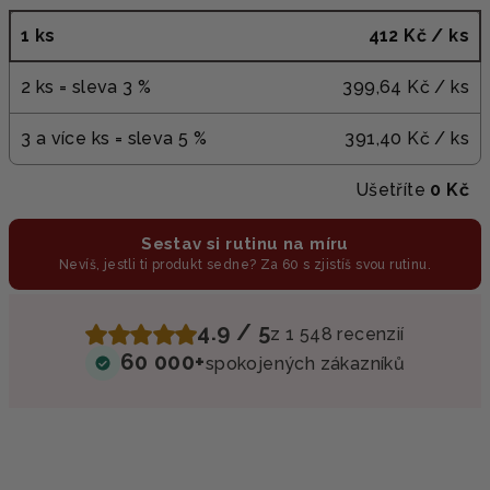
1 ks
412 Kč
/ ks
2 ks = sleva 3 %
399,64 Kč
/ ks
3 a více ks = sleva 5 %
391,40 Kč
/ ks
Ušetříte
0 Kč
Sestav si rutinu na míru
Nevíš, jestli ti produkt sedne? Za 60 s zjistíš svou rutinu.
4.9 / 5
z 1 548 recenzií
60 000+
spokojených zákazníků