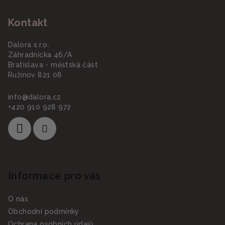
á
Kontakt
p
a
Dalora s.r.o.
t
Záhradnícka 46/A
í
Bratislava - městská část
Ružinov 821 08
info
@
dalora.cz
+420 910 928 972
Informace pro vás
O nás
Obchodní podmínky
Ochrana osobních údajů