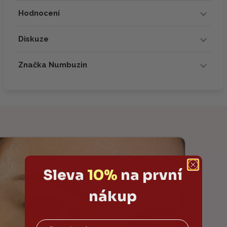
Hodnocení
Diskuze
Značka Numbuzin
Sleva
10%
na první
nákup