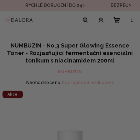
Přejít
RYCHLÉ DORUČENÍ DO 24H
BEZPEČNÁ PLAT
na
obsah
Nákupn
Hledat
Přihlášení
NUMBUZIN - No.3 Super Glowing Essence
košík
Toner - Rozjasňující fermentační esenciální
tonikum s niacinamidem 200ml
NUMBUZIN
Průměrné
Neohodnoceno
Podrobnosti hodnocení
hodnocení
Akce
produktu
je
0,0
z
5
hvězdiček.