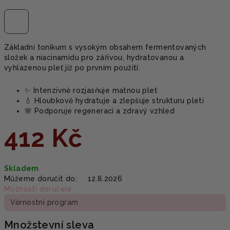
Základní tonikum s vysokým obsahem fermentovaných
složek a niacinamidu pro zářivou, hydratovanou a
vyhlazenou pleť již po prvním použití.
✨ Intenzivně rozjasňuje matnou pleť
💧 Hloubkově hydratuje a zlepšuje strukturu pleti
🌸 Podporuje regeneraci a zdravý vzhled
412 Kč
Měrná
Skladem
cena:
Můžeme doručit do:
12.8.2026
Možnosti doručení
Věrnostní program
Množstevní sleva