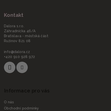
Z
á
Kontakt
p
a
Dalora s.r.o.
t
Záhradnícka 46/A
í
Bratislava - městská část
Ružinov 821 08
info
@
dalora.cz
+420 910 928 972
Informace pro vás
O nás
Obchodní podmínky