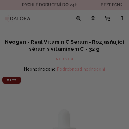
Přejít
RYCHLÉ DORUČENÍ DO 24H
BEZPEČNÁ PLATB
na
obsah
Nákupn
Hledat
Přihlášení
Neogen - Real Vitamin C Serum - Rozjasňující
košík
sérum s vitaminem C - 32 g
NEOGEN
Průměrné
Neohodnoceno
Podrobnosti hodnocení
hodnocení
Akce
produktu
je
0,0
z
5
hvězdiček.