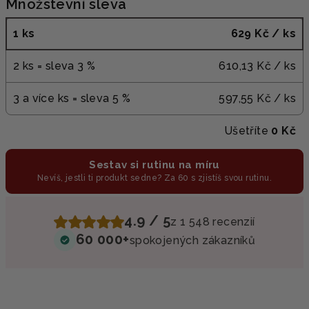
Množstevní sleva
1 ks
629 Kč
/ ks
2 ks = sleva 3 %
610,13 Kč
/ ks
3 a více ks = sleva 5 %
597,55 Kč
/ ks
Ušetříte
0 Kč
Sestav si rutinu na míru
Nevíš, jestli ti produkt sedne? Za 60 s zjistíš svou rutinu.
4.9 / 5
z 1 548 recenzií
60 000+
spokojených zákazníků