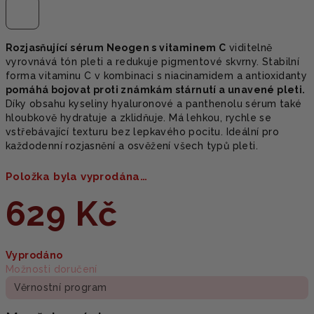
Rozjasňující sérum Neogen s vitaminem C
viditelně
vyrovnává tón pleti a redukuje pigmentové skvrny. Stabilní
forma vitaminu C v kombinaci s niacinamidem a antioxidanty
pomáhá bojovat proti známkám stárnutí a unavené pleti.
Díky obsahu kyseliny hyaluronové a panthenolu sérum také
hloubkově hydratuje a zklidňuje. Má lehkou, rychle se
vstřebávající texturu bez lepkavého pocitu. Ideální pro
každodenní rozjasnění a osvěžení všech typů pleti.
Položka byla vyprodána…
629 Kč
Měrná
Vyprodáno
cena:
Možnosti doručení
Věrnostní program