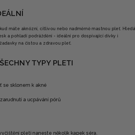
DEÁLNÍ
okud máte aknózní, citlivou nebo nadměrně mastnou pleť. Hled
sk a pohladí podráždění - ideální pro dospívající dívky i
adavky na čistou a zdravou pleť.
ŠECHNY TYPY PLETI
ť se sklonem k akné
 zarudnutí a ucpávání pórů
čištění pleti naneste několik kapek séra.