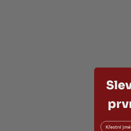
Sle
prv