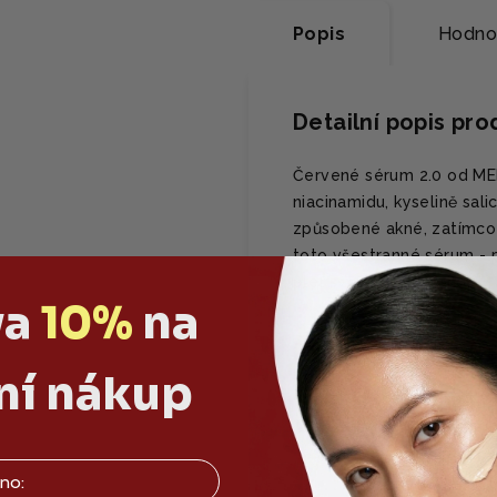
Popis
Hodno
Detailní popis pr
Červené sérum 2.0 od MED
niacinamidu, kyselině sal
způsobené akné, zatímco v
toto všestranné sérum - p
pleť svěží a zmatněnou.
va
10%
na
PROČ SE TI BUDE L
ní nákup
✅ Viditelně snižuj
✅ Reguluje nadmě
✅ Zjemňuje póry a
✅ Dodává lehkou h