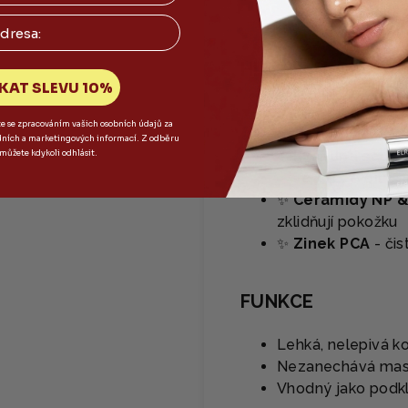
✅ Dermatologicky
HLAVNÍ SLOŽKY
KAT SLEVU 10%
✨
Niacinamid
- r
te se zpracováním vašich osobních údajů za
pleti
dních a marketingových informací. Z odběru
 můžete kdykoli odhlásit.
✨ Kyselina salic
✨
Tea tree oil
- a
✨
Ceramidy NP & 
zklidňují pokožku
✨
Zinek PCA
- čis
FUNKCE
Lehká, nelepivá ko
Nezanechává mastn
Vhodný jako podk