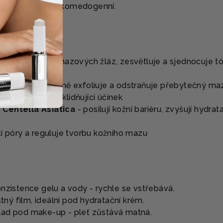
 testováno - nekomedogenní.
eguluje činnost mazových žláz, zesvětluje a sjednocuje t
ylová - BHA
, jemně exfoliuje a odstraňuje přebytečný ma
ntibakteriální a zklidňující účinek
Centella Asiatica
- posilují kožní bariéru, zvyšují hydrata
tí póry a reguluje tvorbu kožního mazu
nzistence gelu a vody - rychle se vstřebává.
ý film, ideální pod hydratační krém.
lad pod make-up - pleť zůstává matná.