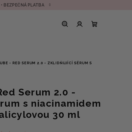
H • BEZPEČNÁ PLATBA
Hledat
Přihlášení
Nákupní
košík
UBE - RED SERUM 2.0 - ZKLIDŇUJÍCÍ SÉRUM S
ed Serum 2.0 -
sérum s niacinamidem
alicylovou 30 ml