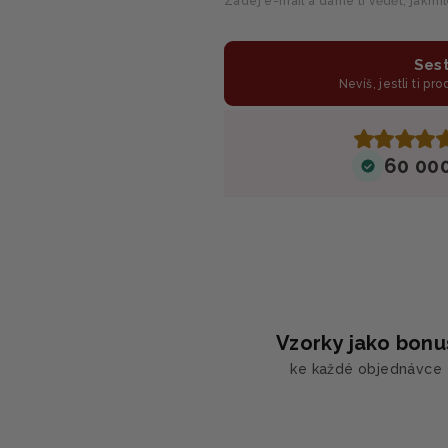
Zadej e-mail a dáme ti vědět, jakmi
Sest
Nevíš, jestli ti pr
60 00
Vzorky jako bonu
ke každé objednávce