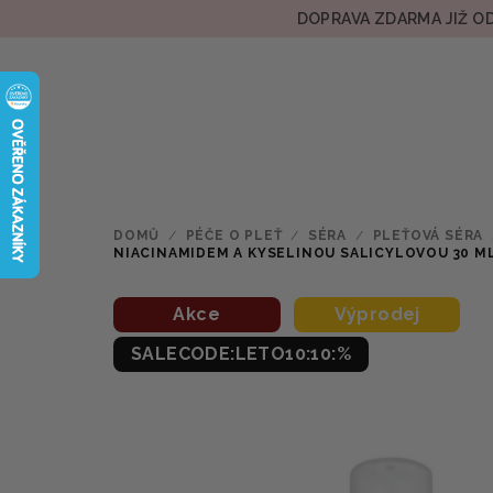
Přejít
DOPRAVA ZDARMA JIŽ OD
na
obsah
DOMŮ
/
PÉČE O PLEŤ
/
SÉRA
/
PLEŤOVÁ SÉRA
NIACINAMIDEM A KYSELINOU SALICYLOVOU 30 M
Akce
Výprodej
SALECODE:LETO10:10:%