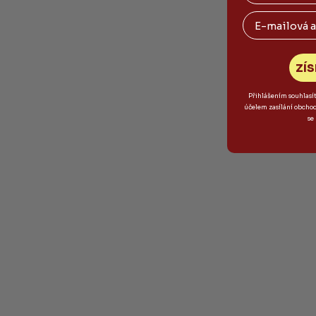
Email
ZÍS
Přihlášením souhlasí
účelem zasílání obcho
se