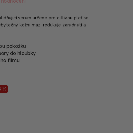
 hodnocení
lidňující sérum určené pro citlivou pleť se
bytečný kožní maz, redukuje zarudnutí a
nou pokožku
 póry do hloubky
ého filmu
8 %