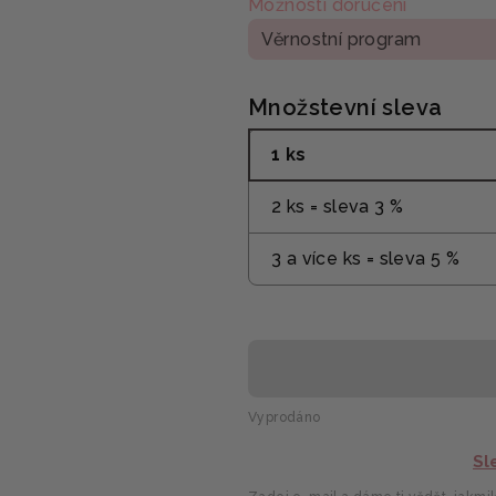
Možnosti doručení
Věrnostní program
Množstevní sleva
1 ks
2 ks = sleva 3 %
3 a více ks = sleva 5 %
Vyprodáno
Sl