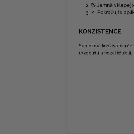
👋 Jemně vklepejt
💧 Pokračujte apli
KONZISTENCE
Sérum má konzistenci čiré
rozpouští a nezatěžuje ji.