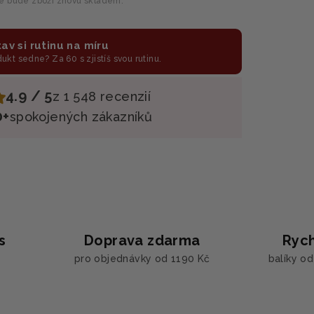
le bude zboží znovu skladem.
av si rutinu na míru
odukt sedne? Za 60 s zjistíš svou rutinu.
4.9 / 5
z 1 548 recenzií
0+
spokojených zákazníků
s
Doprava zdarma
Rych
pro objednávky od 1190 Kč
balíky o