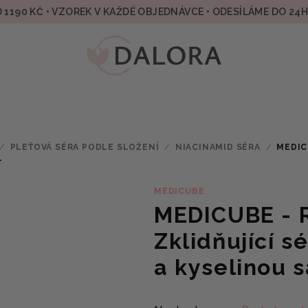
 1190 KČ • VZOREK V KAŽDÉ OBJEDNÁVCE • ODESÍLÁME DO 24
/
PLEŤOVÁ SÉRA PODLE SLOŽENÍ
/
NIACINAMID SÉRA
/
MEDIC
L
MEDICUBE
MEDICUBE - R
Zklidňující 
a kyselinou s