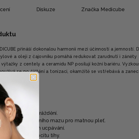
cení
Diskuze
Značka
Medicube
oduktu
ICUBE přináší dokonalou harmonii mezi účinností a jemností. D
icylové a oleji z čajovníku pomáhá redukovat zarudnutí i záněty
ýtažky z centely a ceramidu NP posilují kožní bariéru. Vyzkou
oužívá se po čištění a tonizaci, okamžitě se vstřebává a zane
ÍBIT?
e zarudnutí a podráždění.
rnou tvorbu kožního mazu pro matnou pleť.
 zabraňuje jejich ucpávání.
ydrataci bez pocitu tíhy.