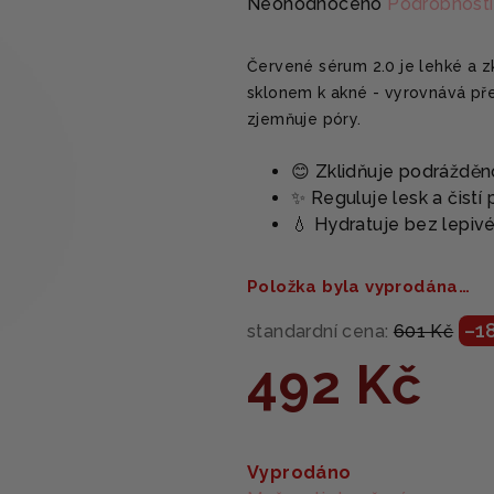
Průměrné
Neohodnoceno
Podrobnosti
hodnocení
produktu
Červené sérum 2.0 je lehké a zk
je
sklonem k akné - vyrovnává pře
0,0
zjemňuje póry.
z
5
😊 Zklidňuje podráždě
hvězdiček.
✨ Reguluje lesk a čistí
💧 Hydratuje bez lepiv
Položka byla vyprodána…
–1
standardní cena:
601 Kč
492 Kč
Měrná
cena:
Vyprodáno