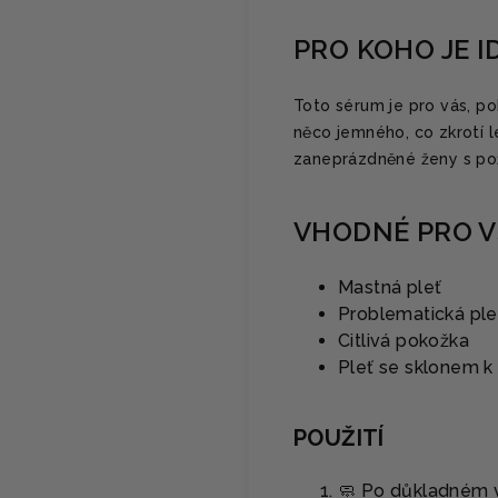
PRO KOHO JE I
Toto sérum je pro vás, p
něco jemného, co zkrotí le
zaneprázdněné ženy s pož
VHODNÉ PRO V
Mastná pleť
Problematická ple
Citlivá pokožka
Pleť se sklonem k
POUŽITÍ
🧼 Po důkladném vy