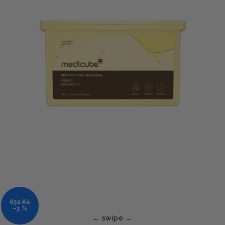
631 Kč
–3 %