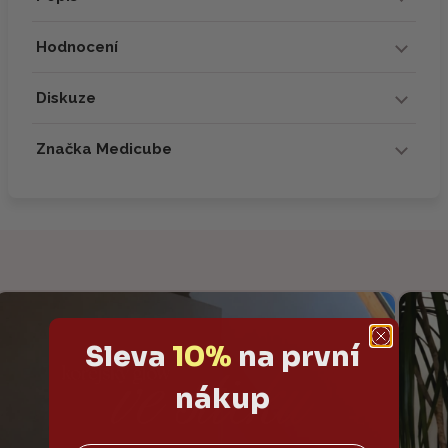
Hodnocení
Diskuze
Značka Medicube
Sleva
10%
na první
nákup