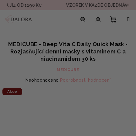
Přejít
IŽ OD 1190 KČ
VZOREK V KAŽDÉ OBJEDNÁVCE
na
obsah
Nákupn
Hledat
Přihlášení
MEDICUBE - Deep Vita C Daily Quick Mask -
košík
Rozjasňující denní masky s vitaminem C a
niacinamidem 30 ks
MEDICUBE
Průměrné
Neohodnoceno
Podrobnosti hodnocení
hodnocení
Akce
produktu
je
0,0
z
5
hvězdiček.