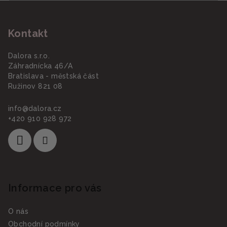
Z
á
Kontakt
p
a
Dalora s.r.o.
t
Záhradnícka 46/A
í
Bratislava - městská část
Ružinov 821 08
info
@
dalora.cz
+420 910 928 972
Informace pro vás
O nás
Obchodní podmínky