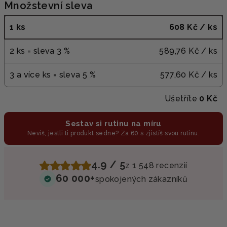
Množstevní sleva
1 ks
608 Kč
/ ks
2 ks = sleva 3 %
589,76 Kč
/ ks
3 a více ks = sleva 5 %
577,60 Kč
/ ks
Ušetříte
0 Kč
Sestav si rutinu na míru
Nevíš, jestli ti produkt sedne? Za 60 s zjistíš svou rutinu.
4.9 / 5
z 1 548 recenzií
60 000+
spokojených zákazníků