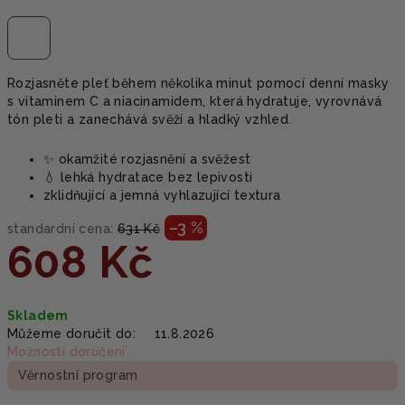
Rozjasněte pleť během několika minut pomocí denní masky
s vitaminem C a niacinamidem, která hydratuje, vyrovnává
tón pleti a zanechává svěží a hladký vzhled.
✨ okamžité rozjasnění a svěžest
💧 lehká hydratace bez lepivosti
zklidňující a jemná vyhlazující textura
–3 %
standardní cena:
631 Kč
608 Kč
Měrná
Skladem
cena:
Můžeme doručit do:
11.8.2026
Možnosti doručení
Věrnostní program