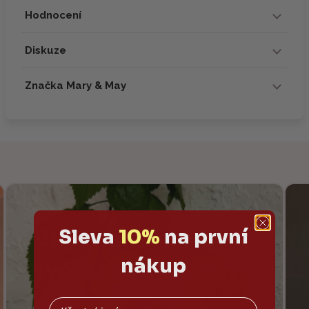
Hodnocení
Diskuze
Značka Mary & May
Sleva
10%
na první
nákup