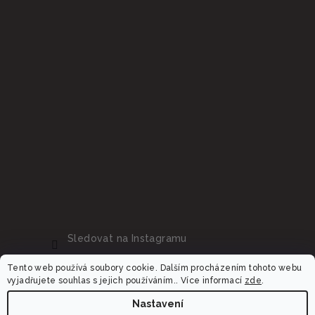
Sledovat na Instagramu
Tento web používá soubory cookie. Dalším procházením tohoto webu
vyjadřujete souhlas s jejich používáním.. Více informací
zde
.
Nastavení
Copyright 2026
Dalora.cz
. Všechna práva vyhrazena.