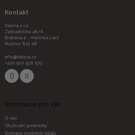
á
Kontakt
p
a
Dalora s.r.o.
t
Záhradnícka 46/A
í
Bratislava - městská část
Ružinov 821 08
info
@
dalora.cz
+420 910 928 972
Informace pro vás
O nás
Obchodní podmínky
Ochrana osobních údajů