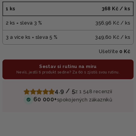
1 ks
368 Kč
/ ks
2 ks = sleva 3 %
356,96 Kč
/ ks
3 a více ks = sleva 5 %
349,60 Kč
/ ks
Ušetříte
0 Kč
Sestav si rutinu na míru
Nevíš, jestli ti produkt sedne? Za 60 s zjistíš svou rutinu.
4.9 / 5
z 1 548 recenzií
60 000+
spokojených zákazníků