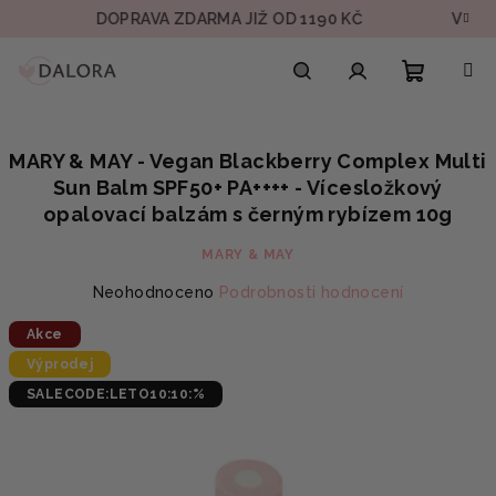
Přejít
DOPRAVA ZDARMA JIŽ OD 1190 KČ
VZOREK V
na
obsah
Nákupn
Hledat
Přihlášení
MARY & MAY - Vegan Blackberry Complex Multi
košík
Sun Balm SPF50+ PA++++ - Vícesložkový
opalovací balzám s černým rybízem 10g
MARY & MAY
Průměrné
Neohodnoceno
Podrobnosti hodnocení
hodnocení
Akce
produktu
je
Výprodej
0,0
SALECODE:LETO10:10:%
z
5
hvězdiček.