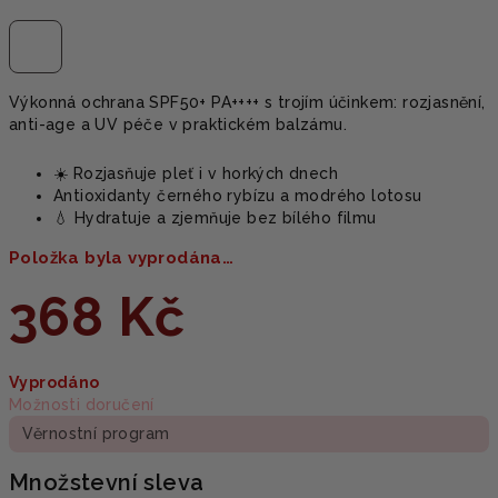
Výkonná ochrana SPF50+ PA++++ s trojím účinkem: rozjasnění,
anti-age a UV péče v praktickém balzámu.
☀️ Rozjasňuje pleť i v horkých dnech
Antioxidanty černého rybízu a modrého lotosu
💧 Hydratuje a zjemňuje bez bílého filmu
Položka byla vyprodána…
368 Kč
Měrná
Vyprodáno
cena:
Možnosti doručení
Věrnostní program
Množstevní sleva