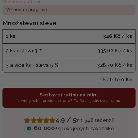
Možnosti doručení
Věrnostní program
Množstevní sleva
1 ks
346 Kč
/ ks
2 ks = sleva 3 %
335,62 Kč
/ ks
3 a více ks = sleva 5 %
328,70 Kč
/ ks
Ušetříte
0 Kč
Sestav si rutinu na míru
Nevíš, jestli ti produkt sedne? Za 60 s zjistíš svou rutinu.
4.9 / 5
z 1 548 recenzií
60 000+
spokojených zákazníků