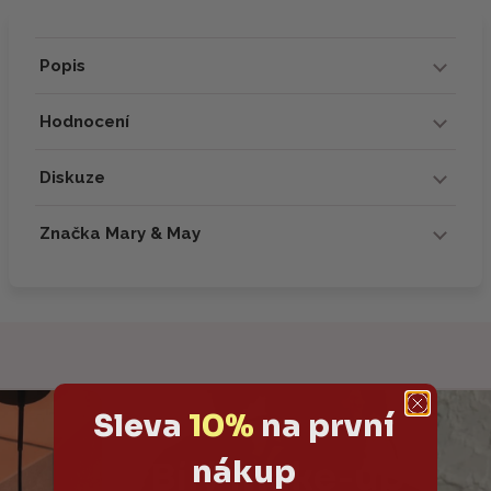
Popis
Hodnocení
Diskuze
Značka Mary & May
Sleva
10%
na první
nákup