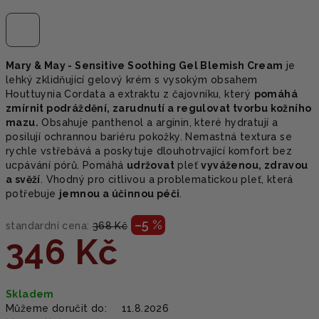
Mary & May - Sensitive Soothing Gel Blemish Cream
je
lehký zklidňující gelový krém s vysokým obsahem
Houttuynia Cordata a extraktu z čajovníku, který
pomáhá
zmírnit podráždění, zarudnutí a regulovat tvorbu kožního
mazu.
Obsahuje panthenol a arginin, které hydratují a
posilují ochrannou bariéru pokožky. Nemastná textura se
rychle vstřebává a poskytuje dlouhotrvající komfort bez
ucpávání pórů. Pomáhá
udržovat
pleť
vyváženou, zdravou
a svěží
. Vhodný pro citlivou a problematickou pleť, která
potřebuje
jemnou a účinnou péči
.
–5 %
standardní cena:
368 Kč
346 Kč
Měrná
Skladem
cena:
Můžeme doručit do:
11.8.2026