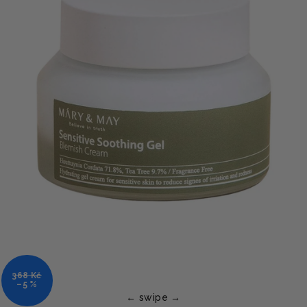
368 Kč
–5 %