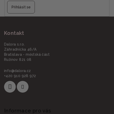
Přihlásit se
Z
á
Kontakt
p
a
Dalora s.r.o.
t
Záhradnícka 46/A
í
Bratislava - městská část
Ružinov 821 08
info
@
dalora.cz
+420 910 928 972
Informace pro vás