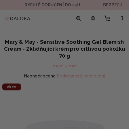
Přejít
RYCHLÉ DORUČENÍ DO 24H
BEZPEČNÁ PLAT
na
obsah
Nákupn
Hledat
Přihlášení
Mary & May - Sensitive Soothing Gel Blemish
košík
Cream - Zklidňující krém pro citlivou pokožku
70 g
MARY & MAY
Průměrné
Neohodnoceno
Podrobnosti hodnocení
hodnocení
Akce
produktu
je
0,0
z
5
hvězdiček.