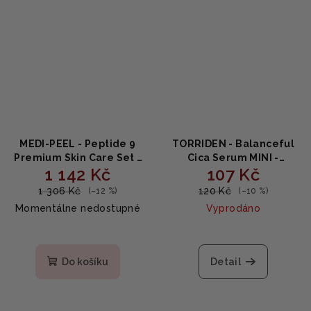
MEDI-PEEL - Peptide 9
TORRIDEN - Balanceful
Premium Skin Care Set -
Cica Serum MINI -
1 142 Kč
107 Kč
Prémiová sada s peptidy
Zklidňující sérum s
250ml + 250ml + 50ml +
Centella asiatica 10ml
1 306 Kč
120 Kč
(–12 %)
(–10 %)
30ml + 30ml + 10ml
Momentálne nedostupné
Vyprodáno
Do košíku
Detail