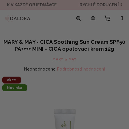
Přejít
V KAŽDÉ OBJEDNÁVCE
RYCHLÉ DORUČENÍ DO 24H
na
obsah
Nákupn
Hledat
Přihlášení
MARY & MAY - CICA Soothing Sun Cream SPF50
košík
PA++++ MINI - CICA opalovací krém 12g
MARY & MAY
Průměrné
Neohodnoceno
Podrobnosti hodnocení
hodnocení
Akce
produktu
je
Novinka
0,0
z
5
hvězdiček.