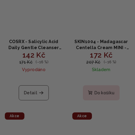
COSRX - Salicylic Acid
SKIN1004 - Madagascar
Daily Gentle Cleanser
Centella Cream MINI -
142 Kč
172 Kč
MINI - jemný pěnový
krém z čisté centelly
čistič 50ml
asijské 30ml
171 Kč
207 Kč
(–16 %)
(–16 %)
Vyprodáno
Skladem
Detail
Do košíku
Akce
Akce