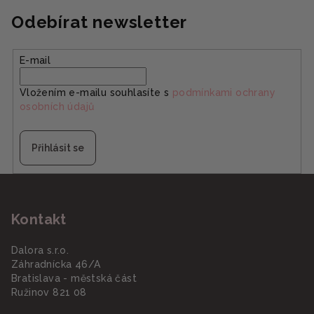
Odebírat newsletter
E-mail
Vložením e-mailu souhlasíte s
podmínkami ochrany
osobních údajů
Přihlásit se
Z
á
Kontakt
p
a
Dalora s.r.o.
t
Záhradnícka 46/A
í
Bratislava - městská část
Ružinov 821 08