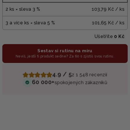
2 ks = sleva 3 %
103,79 Kč
/ ks
3 a více ks = sleva 5 %
101,65 Kč
/ ks
Ušetříte
0 Kč
Sestav si rutinu na míru
Nevíš, jestli ti produkt sedne? Za 60 s zjistíš svou rutinu.
4.9 / 5
z 1 548 recenzií
60 000+
spokojených zákazníků