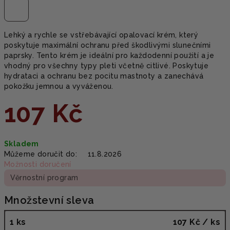
Lehký a rychle se vstřebávající opalovací krém, který
poskytuje maximální ochranu před škodlivými slunečními
paprsky. Tento krém je ideální pro každodenní použití a je
vhodný pro všechny typy pleti včetně citlivé. Poskytuje
hydrataci a ochranu bez pocitu mastnoty a zanechává
pokožku jemnou a vyváženou.
107 Kč
Měrná
Skladem
cena:
Můžeme doručit do:
11.8.2026
Možnosti doručení
Věrnostní program
Množstevní sleva
1 ks
107 Kč
/ ks