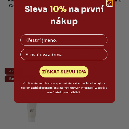
ANUA - Heartleaf Pore
LANEIGE - Lip Sleeping
Control Cleansing Oil
Mask EX Berry MINI -
Sleva
10%
na první
109 Kč
105 Kč
MINI - Čisticí olej 20ml
Noční maska na rty 3g
nákup
128 Kč
(–17 %)
Skladem
Skladem
Do košíku
Do košíku
Email
ZÍSKAT SLEVU 10%
Akce
Akce
Bestseller
Přihlášením souhlasíte se zpracováním vašich osobních údajů za
účelem zasílání obchodních a marketingových informací. Z odběru
se můžete kdykoli odhlásit.