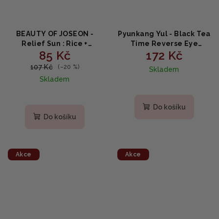
BEAUTY OF JOSEON -
Pyunkang Yul - Black Tea
Relief Sun : Rice +
Time Reverse Eye
85 Kč
172 Kč
Probiotic SPF50+ PA++++
Cream - Oční krém 9ml
MINI 10ml
107 Kč
(–20 %)
Skladem
Skladem
Do košíku
Do košíku
Akce
Akce