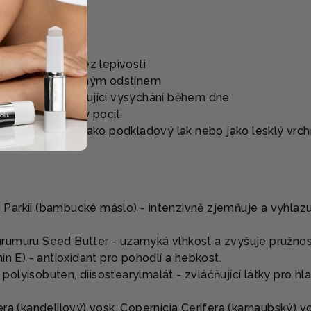
ÍBIT?
a vyhladí rty bez lepivosti
ý lesk s přirozeným odstínem
ná fólie zabraňující vysychání během dne
 okamžitý dobrý pocit
ně, pod rtěnku jako podkladový lak nebo jako lesklý vrchn
arkii (bambucké máslo) - intenzivně zjemňuje a vyhlaz
umuru Seed Butter - uzamyká vlhkost a zvyšuje pružnos
in E) - antioxidant pro pohodlí a hebkost.
lyisobuten, diisostearylmalát - zvláčňující látky pro hl
ra (kandelilový) vosk, Copernicia Cerifera (karnaubský) v