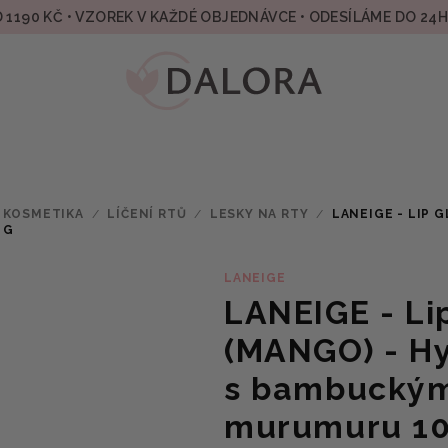
 1190 KČ • VZOREK V KAŽDÉ OBJEDNÁVCE • ODESÍLÁME DO 24
 KOSMETIKA
/
LÍČENÍ RTŮ
/
LESKY NA RTY
/
LANEIGE - LIP 
 G
LANEIGE
LANEIGE - Li
(MANGO) - Hy
s bambucký
murumuru 10