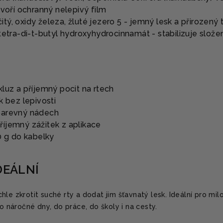
tvoří ochranný nelepivý film
ičitý, oxidy železa, žluté jezero 5 - jemný lesk a přirozený 
tetra-di-t-butyl hydroxyhydrocinnamát - stabilizuje slože
luz a příjemný pocit na rtech
k bez lepivosti
barevný nádech
íjemný zážitek z aplikace
0 g do kabelky
DEÁLNÍ
le zkrotit suché rty a dodat jim šťavnatý lesk. Ideální pro mil
ro náročné dny, do práce, do školy i na cesty.