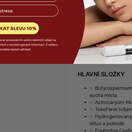
PROČ SE TI BUDE L
✅ Okamžitě zjemní 
KAT SLEVU 10%
✅ Skleněný, svůdn
te se zpracováním vašich osobních údajů za
✅ Pohodlná ochran
dních a marketingových informací. Z odběru
✅ Vůně manga pro
 můžete kdykoli odhlásit.
✅ Ideální samostat
HLAVNÍ SLOŽKY
✨ Butyrospermum P
suchá místa
✨ Astrocaryum Mur
✨ Tokoferol (vitam
✨ Hydrogenovaný po
skluz a pohodlí
✨ Euphorbia Cerife