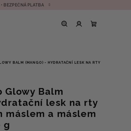
H • BEZPEČNÁ PLATBA
Hledat
Přihlášení
Nákupní
košík
GLOWY BALM (MANGO) - HYDRATAČNÍ LESK NA RTY
p Glowy Balm
dratační lesk na rty
m máslem a máslem
 g