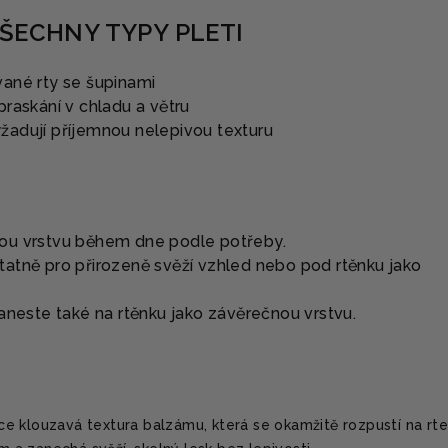
ŠECHNY TYPY PLETI
ané rty se šupinami
raskání v chladu a větru
 vyžadují příjemnou nelepivou texturu
kou vrstvu během dne podle potřeby.
tatně pro přirozeně svěží vzhled nebo pod rtěnku jako
 naneste také na rtěnku jako závěrečnou vrstvu.
e klouzavá textura balzámu, která se okamžitě rozpustí na rte