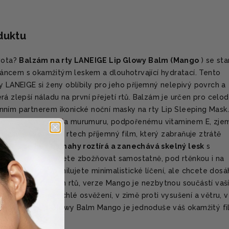
oduktu
ivota?
Balzám na rty LANEIGE Lip Glowy Balm (Mango
) se st
ncem s okamžitým leskem a dlouhotrvající hydratací. Tento
y LANEIGE si ženy oblíbily pro jeho příjemný nelepivý povrch a
rá zlepší náladu na první přejetí rtů. Balzám je určen pro celo
nním partnerem ikonické noční masky na rty Lip Sleeping Mask.
kého másla a másla murumuru, podpořenému vitaminem E, zje
hlinky a vytváří na rtech příjemný film, který zabraňuje ztrátě
textura
se bez námahy roztírá a zanechává skelný lesk
s
em, takže ji budete zbožňovat samostatně, pod rtěnkou i na
cí vrstvu. Pokud milujete minimalistické líčení, ale chcete dos
h plných a svěžích rtů, verze Mango je nezbytnou součástí vaš
během dne pro rychlé osvěžení, v zimě proti vysušení a větru, v
ie. LANEIGE Lip Glowy Balm Mango je jednoduše váš okamžitý fil