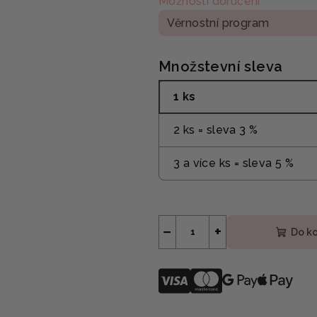
Možnosti doručení
Věrnostní program
Množstevní sleva
1 ks
2 ks = sleva 3 %
3 a více ks = sleva 5 %
−
+
Do k