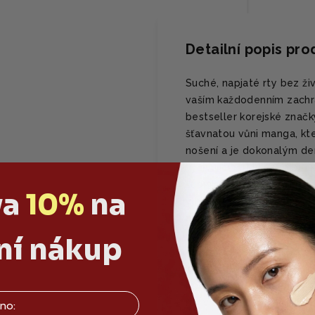
Detailní popis pr
Suché, napjaté rty bez ž
vaším každodenním zachrá
bestseller korejské značk
šťavnatou vůni manga, kte
nošení a je dokonalým de
vyživujícímu duu bambuc
šupinky, vyhlazuje mikrotr
va
10%
na
vlhkosti. Lehká máslová 
mimořádně přirozeným tón
rtěnce jako praktickou kry
ní nákup
efektu zdravě vypadajícíc
kabelky. Skvěle se hodí i 
pro příliv tropické energ
rty v tubě.