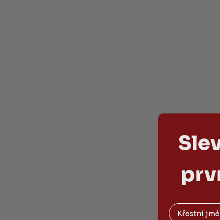
Sle
prv