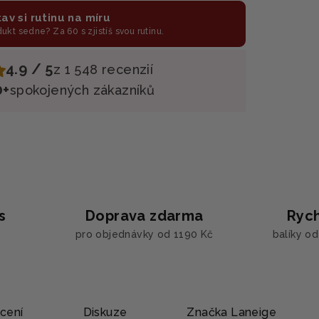
av si rutinu na míru
odukt sedne? Za 60 s zjistíš svou rutinu.
4.9 / 5
z 1 548 recenzií
0+
spokojených zákazníků
s
Doprava zdarma
Rych
pro objednávky od 1190 Kč
balíky o
cení
Diskuze
Značka
Laneige