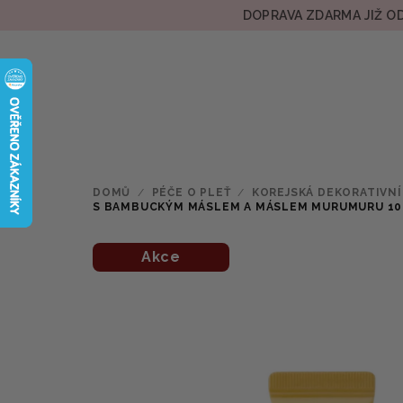
Přejít
DOPRAVA ZDARMA JIŽ OD
na
obsah
DOMŮ
/
PÉČE O PLEŤ
/
KOREJSKÁ DEKORATIVNÍ
S BAMBUCKÝM MÁSLEM A MÁSLEM MURUMURU 10
Akce