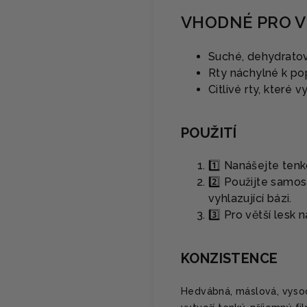
VHODNÉ PRO V
Suché, dehydratov
Rty náchylné k pop
Citlivé rty, které
POUŽITÍ
1️⃣ Nanášejte ten
2️⃣ Použijte samos
vyhlazující bázi.
3️⃣ Pro větší lesk
KONZISTENCE
Hedvábná, máslová, vysoc