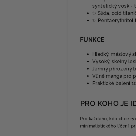
syntetický vosk - 
✨ Slída, oxid titan
✨ Pentaerythritol 
FUNKCE
Hladký, máslový sk
Vysoký, skelný les
Jemný přirozený 
Vůně manga pro př
Praktické balení 1
PRO KOHO JE I
Pro každého, kdo chce rych
minimalistického líčení, p