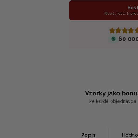
Sest
Nevíš, jestli ti pr
60 00
Vzorky jako bonu
ke každé objednávce
Popis
Hodno