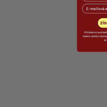
Email
ZÍS
Přihlášením souhlasí
účelem zasílání obcho
se