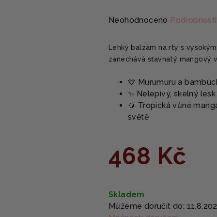
Průměrné
Neohodnoceno
Podrobnosti
hodnocení
produktu
Lehký balzám na rty s vysokým 
je
zanechává šťavnatý mangový v
0,0
z
💛 Murumuru a bambuck
5
✨ Nelepivý, skelný lesk
hvězdiček.
🥭 Tropická vůně manga,
světě
468 Kč
Měrná
cena:
Skladem
Můžeme doručit do:
11.8.20