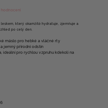
 hodnocení
leskem, který okamžitě hydratuje, zjemňuje a
zhled po celý den.
é máslo pro hebké a vláčné rty
 a jemný přírodní odstín
 ideální pro rychlou vzpruhu kdekoli na
26