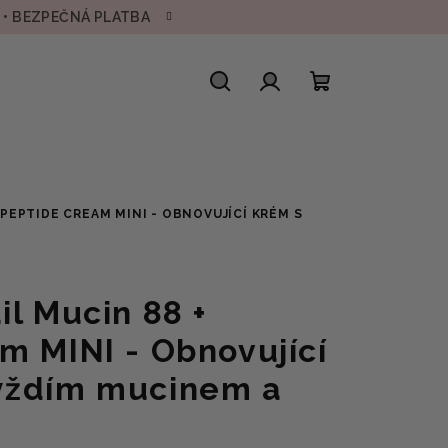
H • BEZPEČNÁ PLATBA
Hledat
Přihlášení
Nákupní
košík
 PEPTIDE CREAM MINI - OBNOVUJÍCÍ KRÉM S
il Mucin 88 +
m MINI - Obnovující
ýždím mucinem a
l