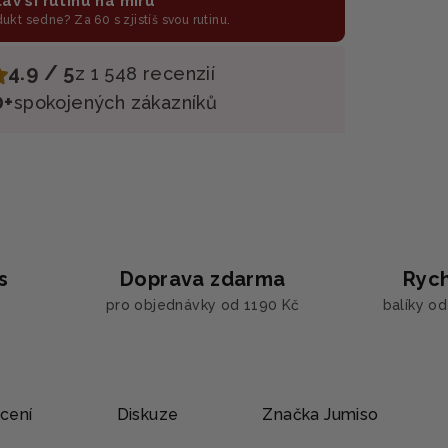
av si rutinu na míru
odukt sedne? Za 60 s zjistíš svou rutinu.
4.9 / 5
z 1 548 recenzií
0+
spokojených zákazníků
s
Doprava zdarma
Rych
pro objednávky od 1190 Kč
balíky o
cení
Diskuze
Značka
Jumiso