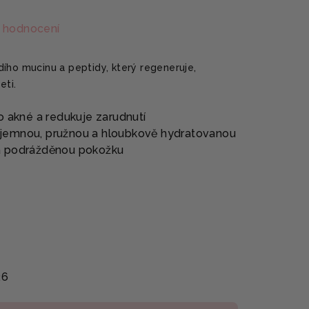
 hodnocení
ího mucinu a peptidy, který regeneruje,
eti.
o akné a redukuje zarudnutí
jemnou, pružnou a hloubkově hydratovanou
ou a podrážděnou pokožku
26