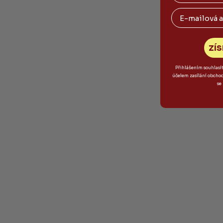
Email
ZÍS
Přihlášením souhlasí
účelem zasílání obcho
se