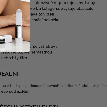
ho sekretu (88 %) - intenzivně regeneruje a hydratuje
x - stimuluje tvorbu kolagenu, zvyšuje elasticitu
jasňuje a vyrovnává tón pleti
toin - zklidňují a chrání pokožku
nzistence se rychle vstřebává
ydratovanou, ale nemastnou
 nebo bílý film
DEÁLNÍ
které touží po sjednocené, pevnější a zklidněné pleti - zejmén
 nebo podráždění.