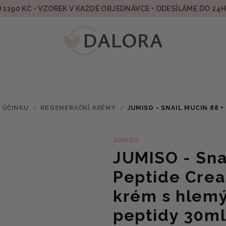
 1190 KČ • VZOREK V KAŽDÉ OBJEDNÁVCE • ODESÍLÁME DO 24
 ÚČINKU
/
REGENERAČNÍ KRÉMY
/
JUMISO - SNAIL MUCIN 88 +
JUMISO
JUMISO - Sna
Peptide Crea
krém s hlem
peptidy 30m