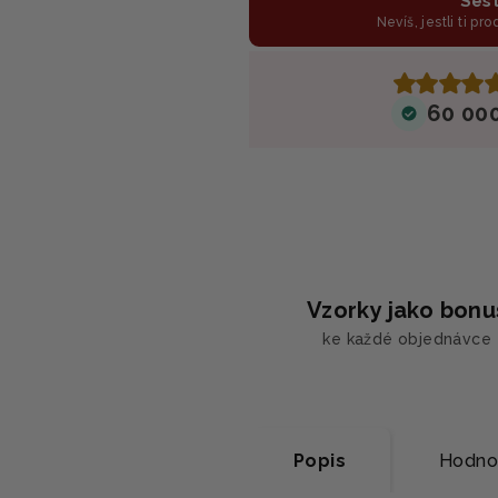
Sest
Nevíš, jestli ti pr
60 00
Vzorky jako bonu
ke každé objednávce
Popis
Hodno