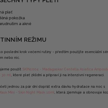
ŠECHNY TYPY PLETI
ná pleť
žděná pokožka
zarudnutím a akné
UTINNÍM REŽIMU
ako poslední krok večerní rutiny - předtím použijte esenciální sé
ám nebo nic.
ujeme použít
SKIN1004 - Madagaskar Centella Asiatica Ampoul
ť 30 ml
, které pleť zklidní a připraví ji na intenzivní regeneraci.
leti jednou za pár dní dopřát extra dávku hydratace na noc s
ask Mini - Skin Night Mask 10ml
, která zjemňuje a obnovuje ko