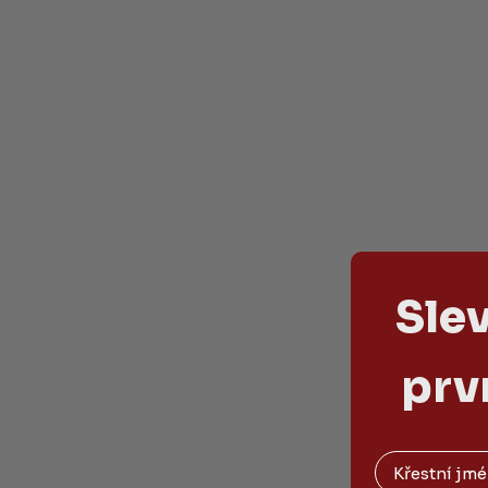
Sle
prv