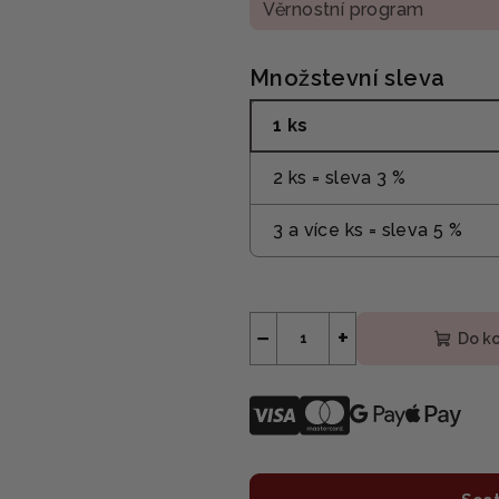
Věrnostní program
Množstevní sleva
1 ks
2 ks = sleva 3 %
3 a více ks = sleva 5 %
−
+
Do k