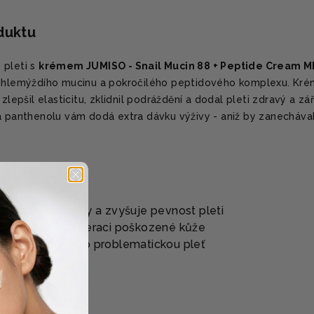
oduktu
 pleti s
krémem JUMISO - Snail Mucin 88 + Peptide Cream M
% hlemýždího mucinu a pokročilého peptidového komplexu. Kré
zlepšil elasticitu, zklidnil podráždění a dodal pleti zdravý a zá
 a panthenolu vám dodá extra dávku výživy - aniž by zanecháva
ÍBIT?
uje jemné vrásky a zvyšuje pevnost pleti
ní jizev a regeneraci poškozené kůže
 je vhodný i pro problematickou pleť