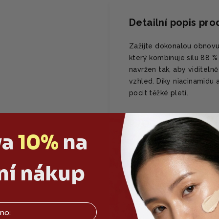
Detailní popis pr
Zažijte dokonalou obnovu
který kombinuje sílu 88 
navržen tak, aby viditelně 
vzhled. Díky niacinamidu
pocit těžké pleti.
PROČ SE TI BUDE L
va
10%
na
✅ Viditelně vyhlaz
✅ pomáhá při hoje
ní nákup
✅ Neucpává póry a
HLAVNÍ SLOŽKY