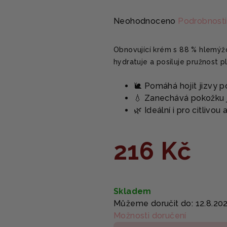
Průměrné
Neohodnoceno
Podrobnosti
hodnocení
produktu
Obnovující krém s 88 % hlemýžd
je
hydratuje a posiluje pružnost pl
0,0
z
🐌 Pomáhá hojit jizvy p
5
💧 Zanechává pokožku 
hvězdiček.
🌿 Ideální i pro citliv
216 Kč
Měrná
cena:
Skladem
Můžeme doručit do:
12.8.20
Možnosti doručení