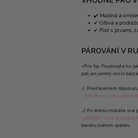
VHODNÉ PRO V
✔️ Mastná a smíše
✔ Citlivá a podrá
✔ Pleť s jizvami, 
PÁROVÁNÍ V R
⭐️Pro tip: Používejte ho j
pak jen jemný noční balz
💧 Před krémem doporuč
- Sérum pro zdravější ple
🌙 Po krému můžete své p
LANEIGE - Cica Sleeping M
bariéru během spánku.