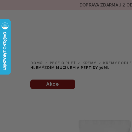
Přejít
DOPRAVA ZDARMA JIŽ OD
na
obsah
DOMŮ
/
PÉČE O PLEŤ
/
KRÉMY
/
KRÉMY PODLE
HLEMÝŽDÍM MUCINEM A PEPTIDY 30ML
Akce