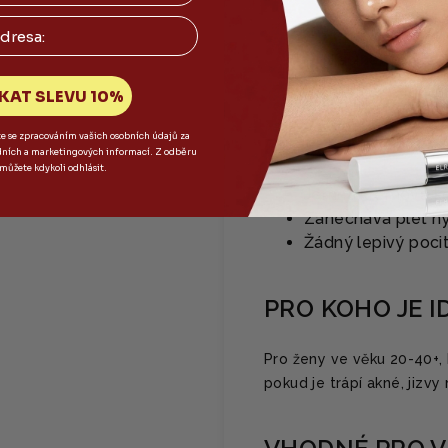
✨ Filtrát ze šnečí
✨ Peptidový komple
✨ Niacinamid - roz
✨ Panthenol a alan
KAT SLEVU 10%
te se zpracováním vašich osobních údajů za
FUNKCE
dních a marketingových informací. Z odběru
 můžete kdykoli odhlásit.
Jemná krémová ko
Zanechává pleť h
Žádný lepivý pocit
PRO KOHO JE I
Pro ženy ve věku 20-40+, 
pokud je trápí akné, jizvy