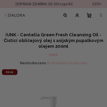
Přejít
DOPRAVA ZDARMA JIŽ OD 1190 KČ
VZOREK V K
na
obsah
Nákupn
Hledat
Přihlášení
iUNK - Centella Green Fresh Cleansing Oil -
košík
Čisticí obličejový olej s asijským pupalkovým
olejem 200ml
IUNIK
Průměrné
Neohodnoceno
Podrobnosti hodnocení
hodnocení
Akce
produktu
je
0,0
z
5
hvězdiček.