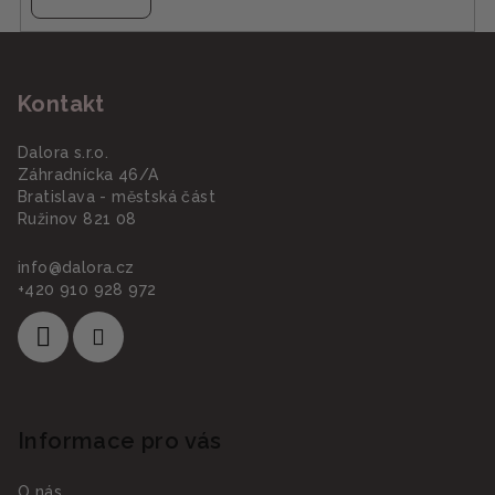
Z
á
Kontakt
p
a
Dalora s.r.o.
t
Záhradnícka 46/A
í
Bratislava - městská část
Ružinov 821 08
info
@
dalora.cz
+420 910 928 972
Informace pro vás
O nás