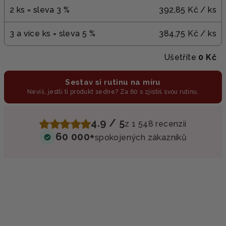
2 ks = sleva 3 %
392,85 Kč
/ ks
3 a více ks = sleva 5 %
384,75 Kč
/ ks
Ušetříte
0 Kč
Sestav si rutinu na míru
Nevíš, jestli ti produkt sedne? Za 60 s zjistíš svou rutinu.
4.9 / 5
z 1 548 recenzií
60 000+
spokojených zákazníků