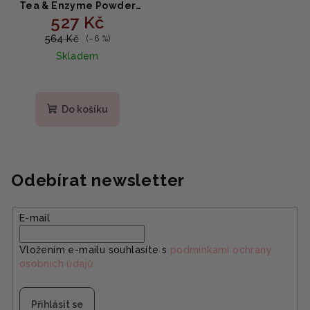
Tea & Enzyme Powder
527 Kč
Wash - Čisticí enzymový
prášek na obličej se
564 Kč
(–6 %)
zeleným čajem 110g
Skladem
Do košíku
Odebírat newsletter
E-mail
Vložením e-mailu souhlasíte s
podmínkami ochrany
osobních údajů
Přihlásit se