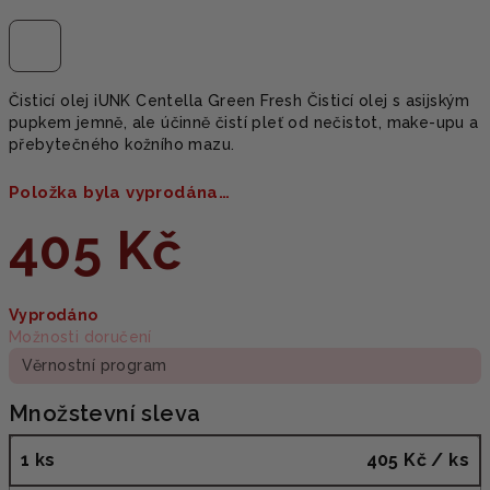
Čisticí olej iUNK Centella Green Fresh Čisticí olej s asijským
pupkem jemně, ale účinně čistí pleť od nečistot, make-upu a
přebytečného kožního mazu.
Položka byla vyprodána…
405 Kč
Měrná
Vyprodáno
cena:
Možnosti doručení
Věrnostní program
Množstevní sleva
1 ks
405 Kč
/ ks