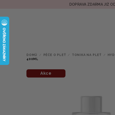
Přejít
DOPRAVA ZDARMA JIŽ OD
na
obsah
DOMŮ
/
PÉČE O PLEŤ
/
TONIKA NA PLEŤ
/
HYD
400ML
Akce