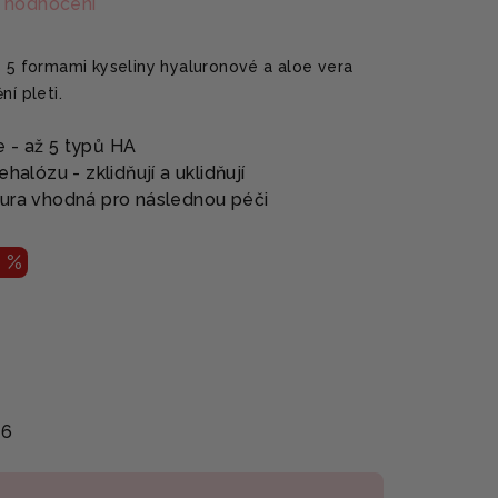
 hodnocení
s 5 formami kyseliny hyaluronové a aloe vera
í pleti.
 - až 5 typů HA
halózu - zklidňují a uklidňují
tura vhodná pro následnou péči
3 %
26