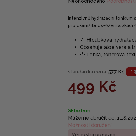
Průměrné
Neohodnoceno
Podrobnosti
hodnocení
produktu
Intenzivně hydratační tonikum 
je
pro okamžité osvěžení a zklidněn
0,0
z
💧 Hloubková hydratace
5
Obsahuje aloe vera a tre
hvězdiček.
💦 Lehká, tonerová tex
–1
standardní cena:
577 Kč
499 Kč
Měrná
cena:
Skladem
Můžeme doručit do:
11.8.20
Možnosti doručení
Věrnostní program