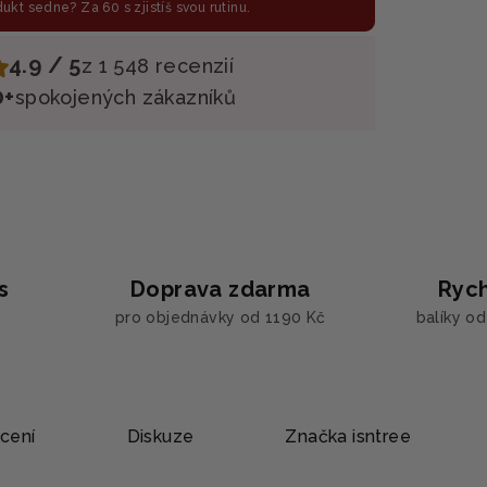
odukt sedne? Za 60 s zjistíš svou rutinu.
4.9 / 5
z 1 548 recenzií
0+
spokojených zákazníků
s
Doprava zdarma
Rych
pro objednávky od 1190 Kč
balíky o
cení
Diskuze
Značka
isntree