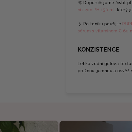
🫧 Doporučujeme čistit p
nízkým PH 150 ml
, který 
💧 Po toniku použijte
PURI
sérum s vitaminem C 60 
KONZISTENCE
Lehká vodní gelová textu
pružnou, jemnou a osvěže