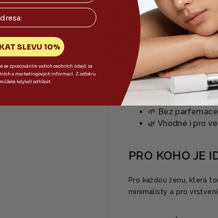
✨ extrakt z listů 
✨ Trehalóza - chr
✨ Beta-glukan - p
✨ Panthenol - ob
KAT SLEVU 10%
te se zpracováním vašich osobních údajů za
dních a marketingových informací. Z odběru
FUNKCE
 můžete kdykoli odhlásit.
💧 Jemná gelovo-
🌱 Bez parfemace,
🌿 Vhodné i pro v
PRO KOHO JE I
Pro každou ženu, která tou
minimalisty a pro vrstven