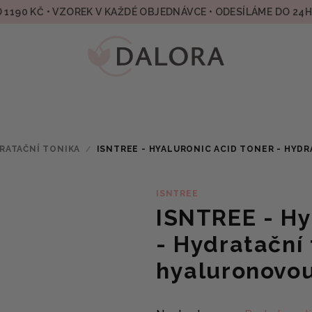
 1190 KČ • VZOREK V KAŽDÉ OBJEDNÁVCE • ODESÍLÁME DO 24
RATAČNÍ TONIKA
/
ISNTREE - HYALURONIC ACID TONER - HYD
ISNTREE
ISNTREE - Hy
- Hydratační
hyaluronovo