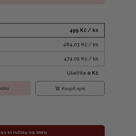
499 Kč
/ ks
484,03 Kč
/ ks
474,05 Kč
/ ks
Ušetříte
0 Kč
ošíku
Koupit nyní
av si rutinu na míru