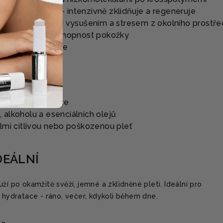
aloe barbadensis - intenzivně zklidňuje a regeneruje
ání pokožku před vysušením a stresem z okolního prostře
osiluje obranyschopnost pokožky
novuje a zjemňuje
vodní konzistence
 alkoholu a esenciálních olejů
elmi citlivou nebo poškozenou pleť
DEÁLNÍ
ží po okamžitě svěží, jemné a zklidněné pleti. Ideální pro
í hydratace - ráno, večer, kdykoli během dne.