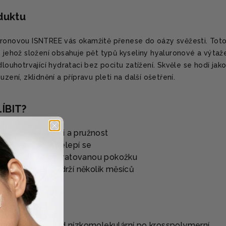
oduktu
uronovou ISNTREE vás okamžitě přenese do oázy svěžesti. Tot
, jehož složení obsahuje pět typů kyseliny hyaluronové a výtaž
dlouhotrvající hydrataci bez pocitu zatížení. Skvěle se hodí jako
zení, zklidnění a přípravu pleti na další ošetření.
ÍBIT?
 pleti hydrataci a pružnost
ní, nelepí se a nelepí se
ážděnou a dehydratovanou pokožku
ní (400 ml) - vydrží několik měsíců
 hyaluronové - od nízkomolekulární po krosspolymerní