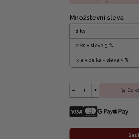
Množstevní sleva
1 ks
2 ks = sleva 3 %
3 a více ks = sleva 5 %
−
+
Do k
Sest