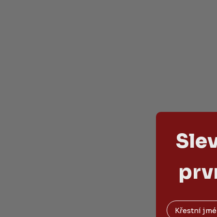
Sle
prv