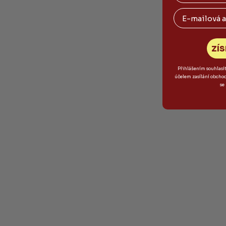
Email
ZÍS
Přihlášením souhlasí
účelem zasílání obcho
se