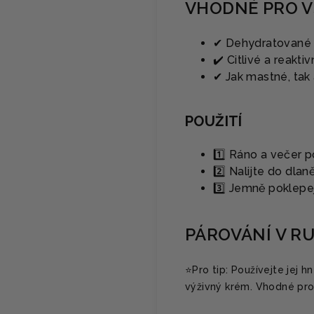
VHODNÉ PRO V
✔ Dehydratované 
✔️ Citlivé a reaktiv
✔ Jak mastné, tak 
POUŽITÍ
1️⃣ Ráno a večer po
2️⃣ Nalijte do dla
3️⃣ Jemně poklepej
PÁROVÁNÍ V R
⭐️Pro tip: Používejte jej h
výživný krém. Vhodné pro r