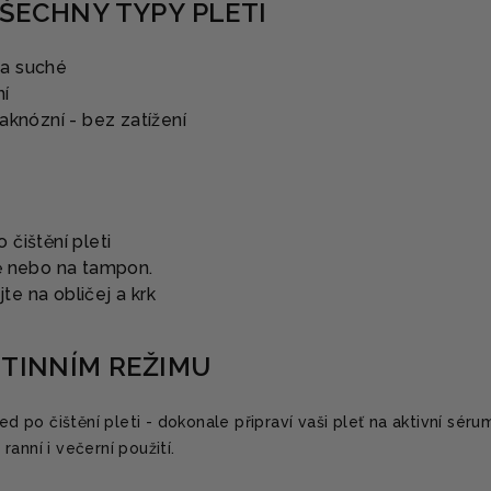
ŠECHNY TYPY PLETI
a suché
ní
aknózní - bez zatížení
 čištění pleti
ně nebo na tampon.
te na obličej a krk
UTINNÍM REŽIMU
ned po čištění pleti - dokonale připraví vaši pleť na aktivní sérum
anní i večerní použití.