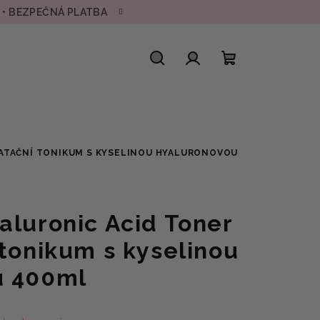
H • BEZPEČNÁ PLATBA
Hledat
Přihlášení
Nákupní
košík
RATAČNÍ TONIKUM S KYSELINOU HYALURONOVOU
aluronic Acid Toner
 tonikum s kyselinou
u 400ml