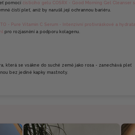
leť pomocí
čisticího gelu COSRX - Good Morning Gel Cleanser 
jemně čistí pleť, aniž by narušil její ochrannou bariéru.
TO - Pure Vitamin C Serum - Intenzivní protivráskové a hydrat
ml
pro rozjasnění a podporu kolagenu.
ra, která se vsákne do suché země jako rosa - zanechává pleť
nou bez jediné kapky mastnoty.