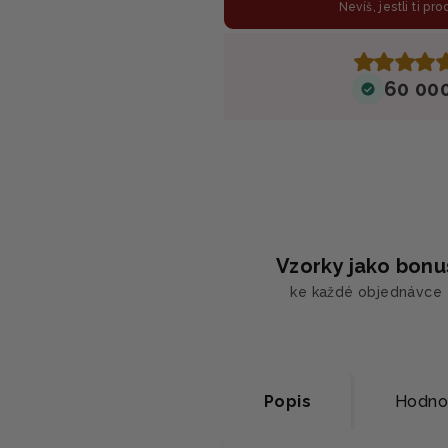
Nevíš, jestli ti pr
60 00
Vzorky jako bonu
ke každé objednávce
Popis
Hodno