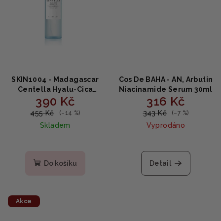
SKIN1004 - Madagascar
Cos De BAHA - AN, Arbutin
Centella Hyalu-Cica
Niacinamide Serum 30ml
390 Kč
316 Kč
Cloudy Mist - jemná
zklidňující mlha 120ml
455 Kč
343 Kč
(–14 %)
(–7 %)
Skladem
Vyprodáno
Do košíku
Detail
Akce