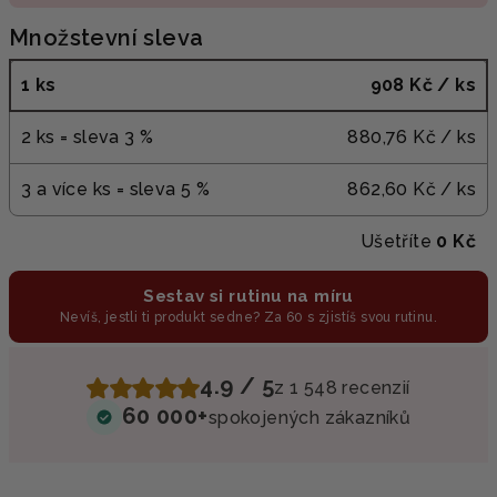
Množstevní sleva
1 ks
908 Kč
/ ks
2 ks = sleva 3 %
880,76 Kč
/ ks
3 a více ks = sleva 5 %
862,60 Kč
/ ks
Ušetříte
0 Kč
Sestav si rutinu na míru
Nevíš, jestli ti produkt sedne? Za 60 s zjistíš svou rutinu.
4.9 / 5
z 1 548 recenzií
60 000+
spokojených zákazníků