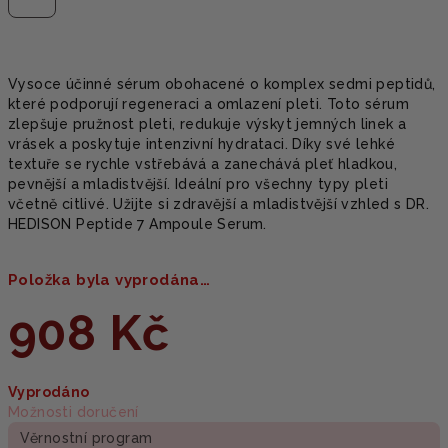
Vysoce účinné sérum obohacené o komplex sedmi peptidů,
které podporují regeneraci a omlazení pleti. Toto sérum
zlepšuje pružnost pleti, redukuje výskyt jemných linek a
vrásek a poskytuje intenzivní hydrataci. Díky své lehké
textuře se rychle vstřebává a zanechává pleť hladkou,
pevnější a mladistvější. Ideální pro všechny typy pleti
včetně citlivé. Užijte si zdravější a mladistvější vzhled s DR.
HEDISON Peptide 7 Ampoule Serum.
Položka byla vyprodána…
908 Kč
Měrná
Vyprodáno
cena:
Možnosti doručení
Věrnostní program