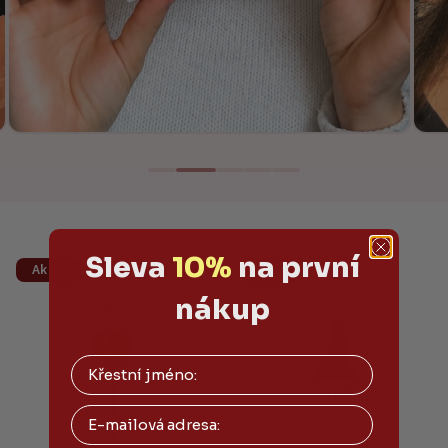
Sleva
10%
na první
Akce
Akce
nákup
Email