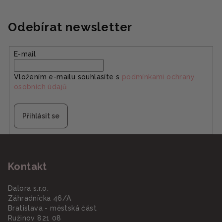
Odebírat newsletter
E-mail
Vložením e-mailu souhlasíte s
podmínkami ochrany
osobních údajů
Přihlásit se
Z
á
Kontakt
p
a
Dalora s.r.o.
t
Záhradnícka 46/A
í
Bratislava - městská část
Ružinov 821 08