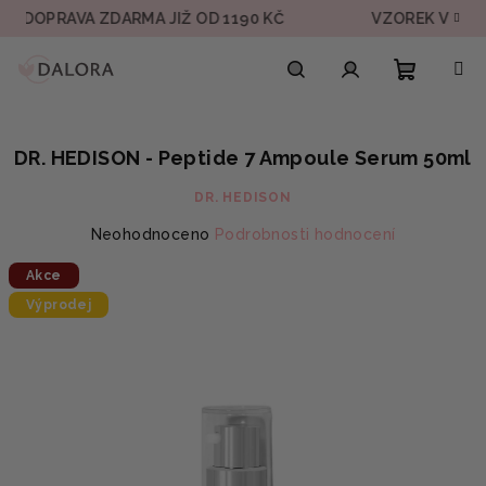
Přejít
PRAVA ZDARMA JIŽ OD 1190 KČ
VZOREK V KAŽDÉ OB
na
obsah
Nákupn
Hledat
Přihlášení
DR. HEDISON - Peptide 7 Ampoule Serum 50ml
košík
DR. HEDISON
Průměrné
Neohodnoceno
Podrobnosti hodnocení
hodnocení
Akce
produktu
je
Výprodej
0,0
z
5
hvězdiček.