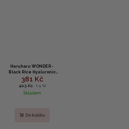
Haruharu WONDER -
Black Rice Hyaluronic
381 Kč
Anti-wrinkle Serum 50ml
403 Kč
(–5 %)
Skladem
Do košíku