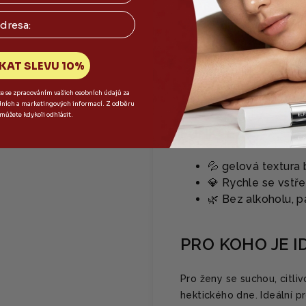
✨ Bambusa Vulgaris
✨ 8 typů kyseliny
✨ Mořské řasy (Co
KAT SLEVU 10%
stresem
✨ Guaiazulen - pro
te se zpracováním vašich osobních údajů za
dních a marketingových informací. Z odběru
 můžete kdykoli odhlásit.
FUNKCE
💦 gelová textura 
💎 Rychle se vstř
🌿 Bez alkoholu, 
PRO KOHO JE I
Pro ženy se suchou, citli
hektického dne. Ideální p