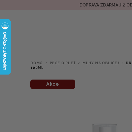
Přejít
DOPRAVA ZDARMA JIŽ OD
na
obsah
DOMŮ
/
PÉČE O PLEŤ
/
MLHY NA OBLIČEJ
/
DR
100ML
Akce