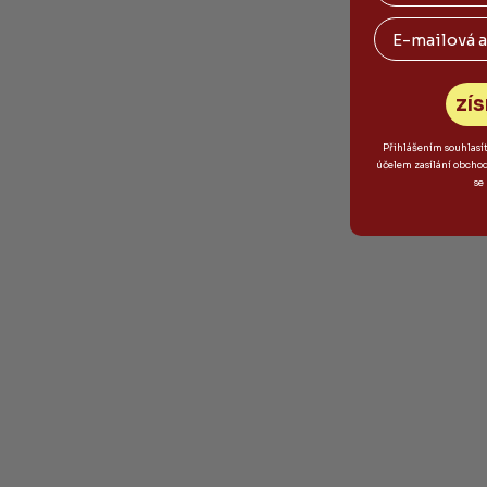
Email
ZÍS
Přihlášením souhlasí
účelem zasílání obcho
se