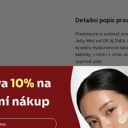
Detailní popis pr
Představte si svěžest oce
Jelly Mist od DR ALTHEA.
kyseliny hyaluronové tato
kabelky, v létě i v zimě, 
vypnout pleť.
va
10%
na
PROČ SE TI BUDE L
✅ Dodává okamžit
ní nákup
✅ Snižuje zarudnu
✅ Obnovuje přiroz
HLAVNÍ SLOŽKY