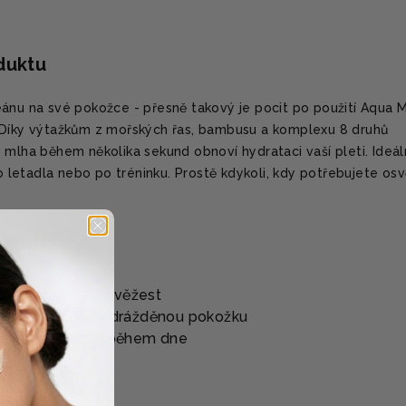
oduktu
ánu na své pokožce - přesně takový je pocit po použití Aqua 
 Díky výtažkům z mořských řas, bambusu a komplexu 8 druhů
 mlha během několika sekund obnoví hydrataci vaší pleti. Ideál
do letadla nebo po tréninku. Prostě kdykoli, kdy potřebujete osv
ÍBIT?
ou hydrataci a svěžest
tí a zklidňuje podrážděnou pokožku
ený lesk pleti i během dne