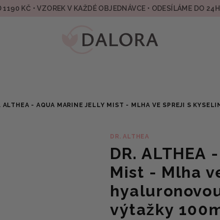
 1190 KČ • VZOREK V KAŽDÉ OBJEDNÁVCE • ODESÍLÁME DO 24
. ALTHEA - AQUA MARINE JELLY MIST - MLHA VE SPREJI S KYS
DR. ALTHEA
DR. ALTHEA -
Mist - Mlha v
hyaluronovo
výtažky 100