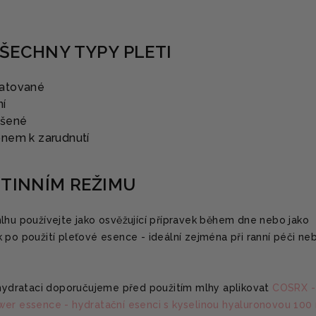
ŠECHNY TYPY PLETI
ratované
ní
íšené
onem k zarudnutí
UTINNÍM REŽIMU
mlhu používejte jako osvěžující přípravek během dne nebo jako
 po použití pleťové esence - ideální zejména při ranní péči ne
í hydrataci doporučujeme před použitím mlhy aplikovat
COSRX -
wer essence - hydratační esenci s kyselinou hyaluronovou 100