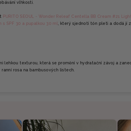
ebávání vlhkosti.
st
PURITO SEOUL - Wonder Releaf Centella BB Cream #21 Ligh
ém s SPF 30 a pupalkou 30 ml
, který sjednotí tón pleti a dodá jí 
i lehkou texturou, která se promění v hydratační závoj a zane
ko ranní rosa na bambusových listech.