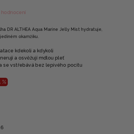
 hodnocení
ha DR ALTHEA Aqua Marine Jelly Mist hydratuje,
 jediném okamžiku.
atace kdekoli a kdykoli
erují a osvěžují mdlou pleť
a se vstřebává bez lepivého pocitu
5 %
26