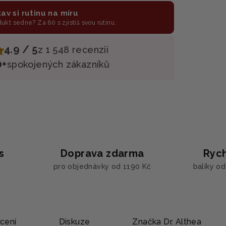
av si rutinu na míru
odukt sedne? Za 60 s zjistíš svou rutinu.
4.9 / 5
z 1 548 recenzií
0+
spokojených zákazníků
s
Doprava zdarma
Rych
pro objednávky od 1190 Kč
balíky o
cení
Diskuze
Značka
Dr. Althea