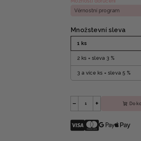
Možnosti doručení
Věrnostní program
Množstevní sleva
1 ks
2 ks = sleva 3 %
3 a více ks = sleva 5 %
−
+
Do k