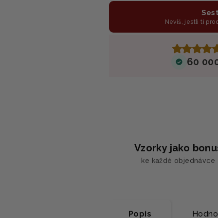
Sest
Nevíš, jestli ti pr
60 00
Vzorky jako bonu
ke každé objednávce
Popis
Hodno