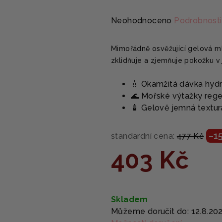
Průměrné
Neohodnoceno
Podrobnosti
hodnocení
produktu
Mimořádně osvěžující gelová ml
je
zklidňuje a zjemňuje pokožku v
0,0
z
💧 Okamžitá dávka hydr
5
🌊 Mořské výtažky regen
hvězdiček.
🧴 Gelově jemná textur
–1
standardní cena:
477 Kč
403 Kč
Měrná
cena:
Skladem
Můžeme doručit do:
12.8.20