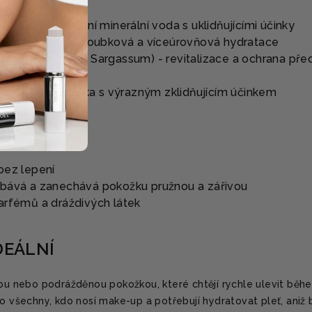
 Water - přírodní minerální voda s uklidňujícími účinky
 hyaluronové - hloubková a víceúrovňová hydratace
dium, Chondrus, Sargassum) - revitalizace a ochrana pře
tizánětlivá složka s výrazným zklidňujícím účinkem
bez lepení
ebává a zanechává pokožku pružnou a zářivou
parfémů a dráždivých látek
DEÁLNÍ
vou nebo podrážděnou pokožkou, které chtějí rychle ulevit běh
ro všechny, kdo nosí make-up a potřebují hydratovat pleť, aniž 