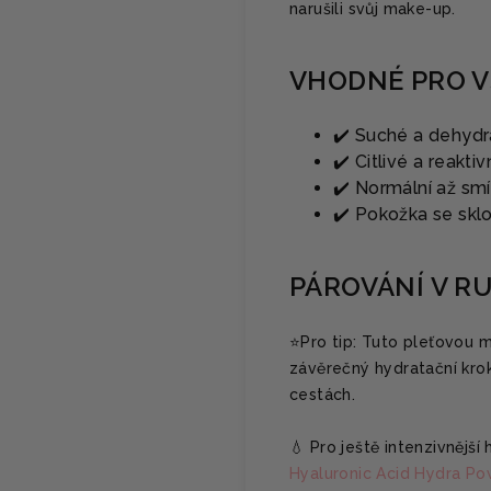
narušili svůj make-up.
VHODNÉ PRO V
✔️ Suché a dehyd
✔️ Citlivé a reaktiv
✔️ Normální až sm
✔️ Pokožka se skl
PÁROVÁNÍ V R
⭐️Pro tip: Tuto pleťovou 
závěrečný hydratační krok
cestách.
💧 Pro ještě intenzivnějš
Hyaluronic Acid Hydra Po