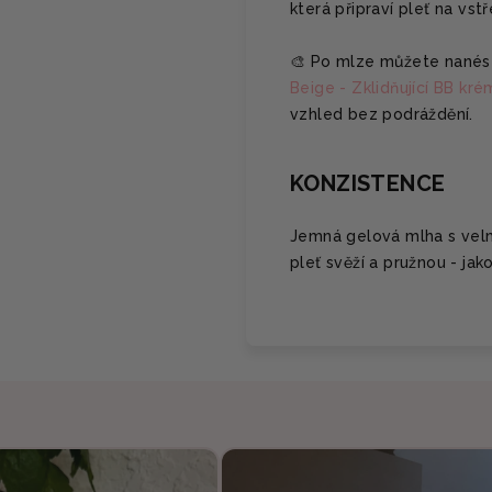
která připraví pleť na vstř
🎨 Po mlze můžete nané
Beige - Zklidňující BB kr
vzhled bez podráždění.
KONZISTENCE
Jemná gelová mlha s velm
pleť svěží a pružnou - ja