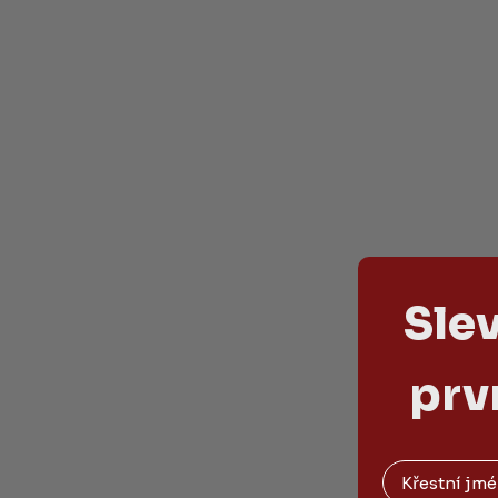
Sle
prv