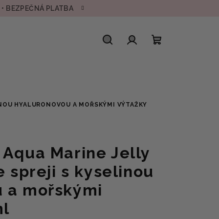
H • BEZPEČNÁ PLATBA
Hledat
Přihlášení
Nákupní
košík
ELINOU HYALURONOVOU A MOŘSKÝMI VÝTAŽKY
 Aqua Marine Jelly
e spreji s kyselinou
u a mořskými
ml