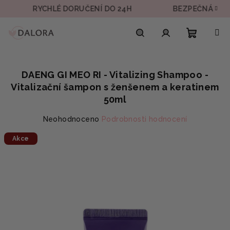
Přejít
RYCHLÉ DORUČENÍ DO 24H
BEZPEČNÁ PLATBA
na
obsah
Nákupn
Hledat
Přihlášení
DAENG GI MEO RI - Vitalizing Shampoo -
košík
Vitalizační šampon s ženšenem a keratinem
50ml
Průměrné
Neohodnoceno
Podrobnosti hodnocení
hodnocení
Akce
produktu
je
0,0
z
5
hvězdiček.