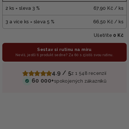
2 ks = sleva 3 %
67,90 Kč
/ ks
3 a více ks = sleva 5 %
66,50 Kč
/ ks
Ušetříte
0 Kč
Sestav si rutinu na míru
Nevíš, jestli ti produkt sedne? Za 60 s zjistíš svou rutinu.
4.9 / 5
z 1 548 recenzií
60 000+
spokojených zákazníků