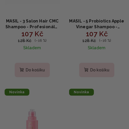
MASIL - 3 Salon Hair CMC
MASIL - 5 Probiotics Apple
Shampoo - Profesionální
Vinegar Shampoo -
107 Kč
107 Kč
šampon pro regeneraci
Čistící šampon s obodem
vlasů 50ml
a probiotiky 50ml
128 Kč
128 Kč
(–16 %)
(–16 %)
Skladem
Skladem
Do košíku
Do košíku
Novinka
Novinka