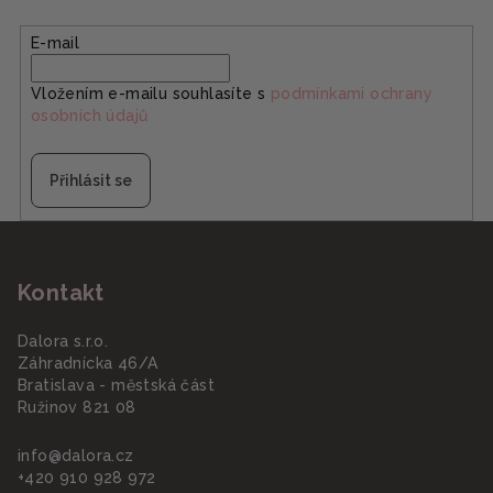
E-mail
Vložením e-mailu souhlasíte s
podmínkami ochrany
osobních údajů
Přihlásit se
Z
á
Kontakt
p
a
Dalora s.r.o.
t
Záhradnícka 46/A
í
Bratislava - městská část
Ružinov 821 08
info
@
dalora.cz
+420 910 928 972