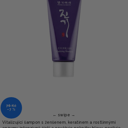
76 Kč
–7 %
Vitalizující šampon s ženšenem, keratinem a rostlinnými
enzymy intenzivně čistí a osvěžuje pokožku hlavy, posiluje