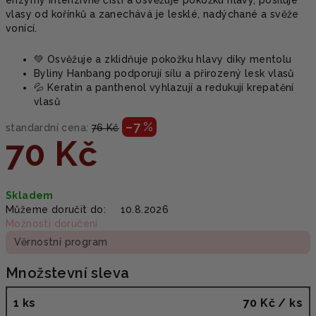
vlasy od kořínků a zanechává je lesklé, nadýchané a svěže
vonící.
💚 Osvěžuje a zklidňuje pokožku hlavy díky mentolu
Byliny Hanbang podporují sílu a přirozený lesk vlasů
💦 Keratin a panthenol vyhlazují a redukují krepatění
vlasů
–7 %
standardní cena:
76 Kč
70 Kč
Měrná
Skladem
cena:
Můžeme doručit do:
10.8.2026
Možnosti doručení
Věrnostní program
Množstevní sleva
1 ks
70 Kč
/ ks