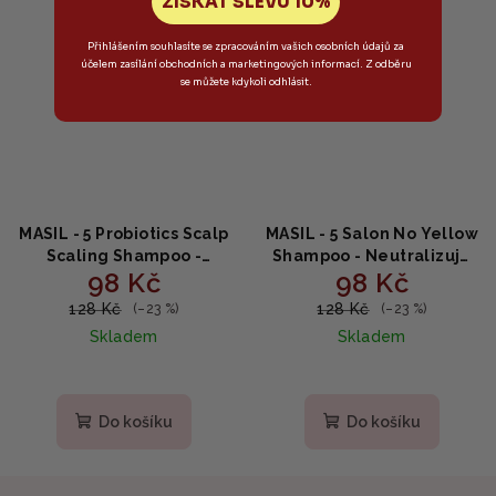
ZÍSKAT SLEVU 10%
Přihlášením souhlasíte se zpracováním vašich osobních údajů za
účelem zasílání obchodních a marketingových informací. Z odběru
se můžete kdykoli odhlásit.
MASIL - 5 Probiotics Scalp
MASIL - 5 Salon No Yellow
Scaling Shampoo -
Shampoo - Neutralizuje
98 Kč
98 Kč
Šampon na čištění
žluté tóny ve vlasech
pokožky hlavy s
50ml
128 Kč
128 Kč
(–23 %)
(–23 %)
probiotiky 50ml
Skladem
Skladem
Do košíku
Do košíku