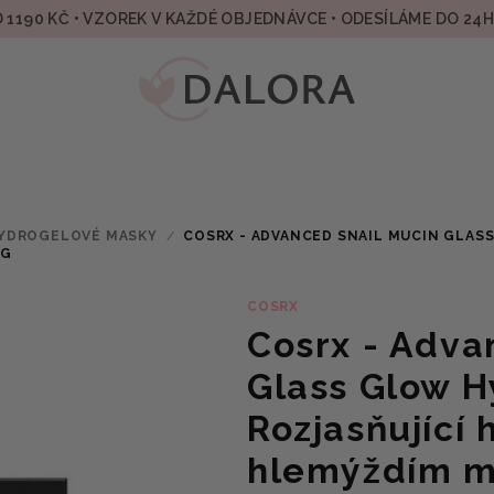
 1190 KČ • VZOREK V KAŽDÉ OBJEDNÁVCE • ODESÍLÁME DO 24
YDROGELOVÉ MASKY
/
COSRX - ADVANCED SNAIL MUCIN GLAS
4G
COSRX
Cosrx - Adva
Glass Glow H
Rozjasňující
hlemýždím m