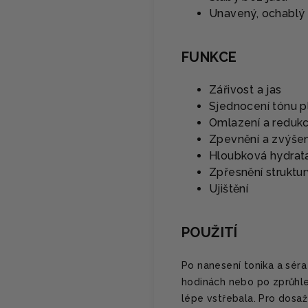
Unavený, ochablý
FUNKCE
Zářivost a jas
Sjednocení tónu pl
Omlazení a reduk
Zpevnění a zvýšen
Hloubková hydrat
Zpřesnění struktu
Ujištění
POUŽITÍ
Po nanesení tonika a séra 
hodinách nebo po zprůhled
lépe vstřebala. Pro dosa