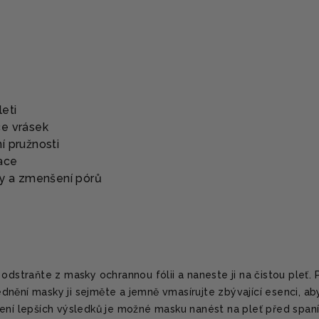
eti
ce vrásek
í pružnosti
ace
ry a zmenšení pórů
odstraňte z masky ochrannou fólii a naneste ji na čistou pleť. 
nění masky ji sejměte a jemně vmasírujte zbývající esenci, ab
žení lepších výsledků je možné masku nanést na pleť před span