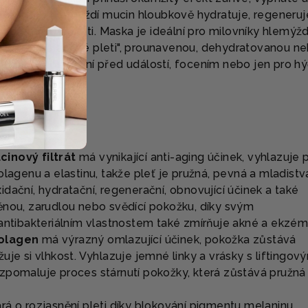
celán. 25% hlemýždí mucin hloubkově hydratuje, regeneruj
uje pružnost pleti. Maska je ideální pro
milovníky hlemýžd
tu "porcelánové pleti"
, pro
unavenou, dehydratovanou n
jako SOS ošetření před událostí, focením nebo jen pro hý
inový filtrát
má vynikající anti-aging účinek, vyhlazuje p
olagenu a elastinu, takže pleť je pružná, pevná a mladistv
dační, hydratační, regenerační, obnovující účinek a také
ěnou, zarudlou nebo svědící pokožku, díky svým
 antibakteriálním vlastnostem také zmírňuje akné a ekzé
olagen
má výrazný omlazující účinek, pokožka zůstává
uje si vlhkost. Vyhlazuje jemné linky a vrásky s liftingov
zpomaluje proces stárnutí pokožky, která zůstává pružná
rá o rozjasnění pleti díky blokování pigmentu melaninu,