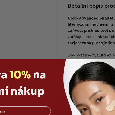
Detailní popis pr
Cosrx Advanced Snail Mu
hlemýždím mucinem
již
zářivou, pružnou pleť s
zajišťuje spolu s nízkom
rozjasněnou pleť s jed
Díky kyselině hyaluronov
vlhkost
pro zdravý vzhle
celkový anti-ageing a o
va
10%
na
nerovností a zanechává p
ní nákup
PROČ SE TI BUDE L
Tato prémiová
hydrog
který proslavil
společn
složení a bohatým rege