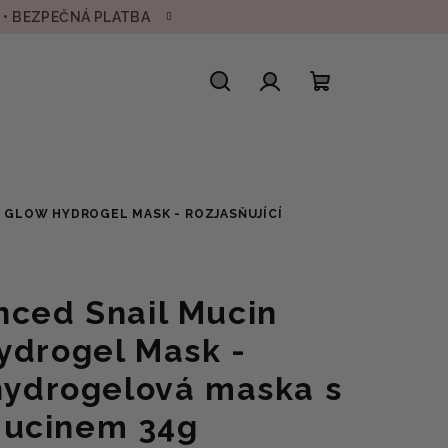
H • BEZPEČNÁ PLATBA
Hledat
Přihlášení
Nákupní
košík
S GLOW HYDROGEL MASK - ROZJASŇUJÍCÍ
nced Snail Mucin
ydrogel Mask -
 hydrogelová maska s
ucinem 34g