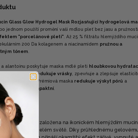
oduktu
cin Glass Glow Hydrogel Mask Rozjasňující hydrogelová ma
 po jednom použití promění vaši mdlou pleť bez jasu a pružnost
 efektem "porcelánové pleti"
. Až 25 % filtrátu hlemýždího muc
olekulárním 200 Da kolagenem a niacinamidem
pružnou a
notným tónem
.
é a alantoinu poskytuje maska mdlé pleti
hloubkovou hydratac
d. Zároveň však
redukuje vrásky
, zpevňuje a zlepšuje elastici
mlazující
účinek. Prémiová maska
redukuje výskyt pórů
a
leť
jemnou a kompaktní
.
ÍBIT?
elová maska
je založena na ikonickém hlemýždím mucin
ost COSRX
po celém světě. Díky průhlednému gelovém
neračním látkám přináší okamžitý efekt zářivé, vypnuté 