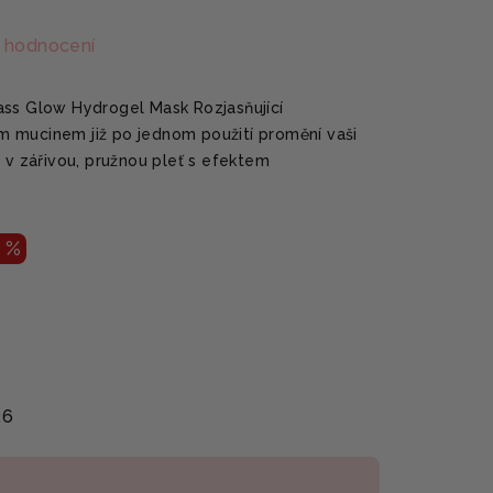
 hodnocení
ass Glow Hydrogel Mask Rozjasňující
 mucinem již po jednom použití promění vaši
 v zářivou, pružnou pleť s efektem
 %
26