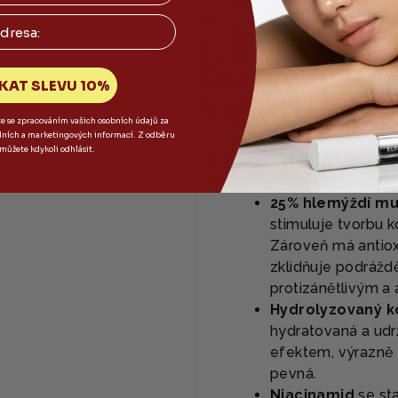
hladké pleti - jako por
urychluje hojení a zlepš
mucinu a K-beauty efek
podrážděnou pleť, také
KAT SLEVU 10%
pleti.
te se zpracováním vašich osobních údajů za
dních a marketingových informací. Z odběru
 můžete kdykoli odhlásit.
HLAVNÍ SLOŽKY
25% hlemýždí muc
stimuluje tvorbu k
Zároveň má antioxi
zklidňuje podrážd
protizánětlivým a
Hydrolyzovaný k
hydratovaná a udrž
efektem, výrazně 
pevná.
Niacinamid
se sta