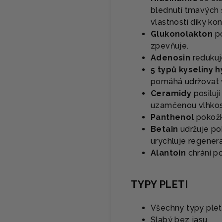
blednutí tmavých s
vlastnosti díky k
Glukonolakton
po
zpevňuje.
Adenosin
redukuje
5 typů kyseliny 
pomáhá udržovat 
Ceramidy
posilují
uzamčenou vlhkos
Panthenol
pokožku
Betain
udržuje po
urychluje regenera
Alantoin
chrání p
TYPY PLETI
Všechny typy plet
Slabý bez jasu