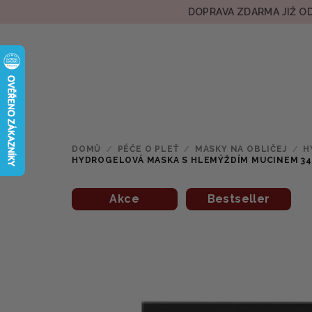
Přejít
DOPRAVA ZDARMA JIŽ OD
na
obsah
DOMŮ
/
PÉČE O PLEŤ
/
MASKY NA OBLIČEJ
/
H
HYDROGELOVÁ MASKA S HLEMÝŽDÍM MUCINEM 3
Akce
Bestseller