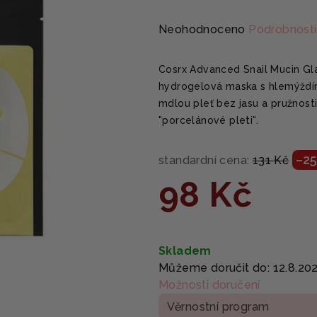
Průměrné
Neohodnoceno
Podrobnosti
hodnocení
produktu
Cosrx Advanced Snail Mucin Gl
je
hydrogelová maska s hlemýždím
0,0
mdlou pleť bez jasu a pružnosti
z
"porcelánové pleti".
5
hvězdiček.
–25
standardní cena:
131 Kč
98 Kč
Měrná
cena:
Skladem
Můžeme doručit do:
12.8.20
Možnosti doručení
Věrnostní program