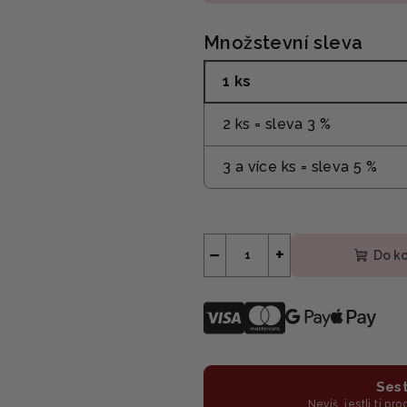
Množstevní sleva
1 ks
2 ks = sleva 3 %
3 a více ks = sleva 5 %
−
+
Do k
Sest
Nevíš, jestli ti pr