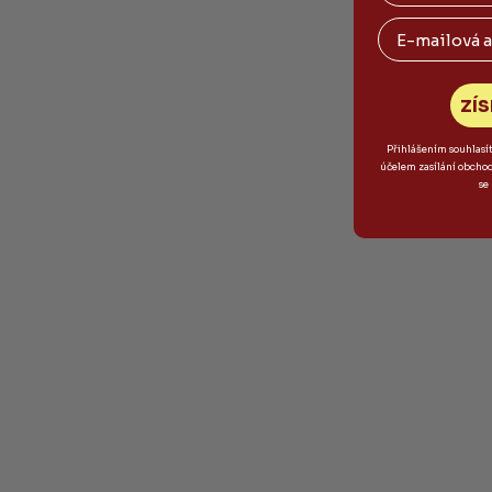
Email
ZÍS
Přihlášením souhlasí
účelem zasílání obcho
se