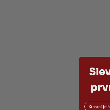
Sle
prv