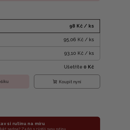
98 Kč
/ ks
95,06 Kč
/ ks
93,10 Kč
/ ks
Ušetříte
0 Kč
ošíku
Koupit nyní
av si rutinu na míru
odukt sedne? Za 60 s zjistíš svou rutinu.