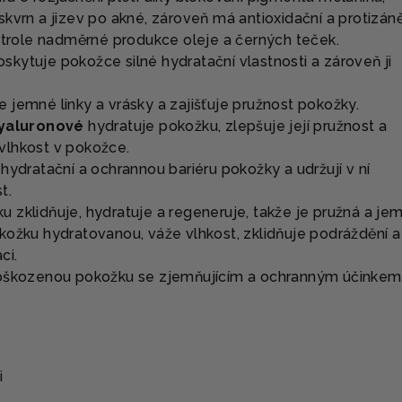
kvrn a jizev po akné, zároveň má antioxidační a protizáně
ontrole nadměrné produkce oleje a černých teček.
skytuje pokožce silné hydratační vlastnosti a zároveň ji
 jemné linky a vrásky a zajišťuje pružnost pokožky.
hyaluronové
hydratuje pokožku, zlepšuje její pružnost a
vlhkost v pokožce.
 hydratační a ochrannou bariéru pokožky a udržují v ní
t.
 zklidňuje, hydratuje a regeneruje, takže je pružná a je
kožku hydratovanou, váže vlhkost, zklidňuje podráždění a
ci.
oškozenou pokožku se zjemňujícím a ochranným účinkem
i