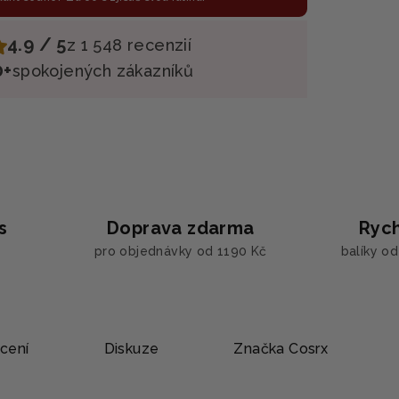
4.9 / 5
z 1 548 recenzií
0+
spokojených zákazníků
s
Doprava zdarma
Rych
pro objednávky od 1190 Kč
balíky o
cení
Diskuze
Značka
Cosrx