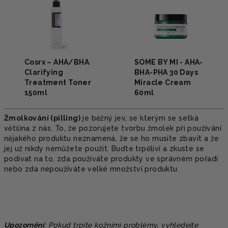
Cosrx – AHA/BHA
SOME BY MI - AHA-
Clarifying
BHA-PHA 30 Days
Treatment Toner
Miracle Cream
150ml
60ml
Žmolkování (pilling)
je běžný jev, se kterým se setká
většina z nás. To, že pozorujete tvorbu žmolek při používání
nějakého produktu neznamená, že se ho musíte zbavit a že
jej už nikdy nemůžete použít. Buďte trpěliví a zkuste se
podívat na to, zda používáte produkty ve správném pořadí
nebo zda nepoužíváte velké množství produktu.
Upozornění
: Pokud trpíte kožními problémy, vyhledejte