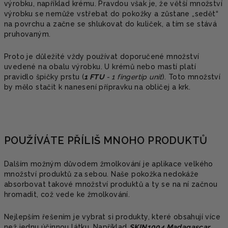
výrobku, například krému. Pravdou však je, že větší množství
výrobku se nemůže vstřebat do pokožky a zůstane „sedět“
na povrchu a začne se shlukovat do kuliček, a tím se stává
pruhovaným.
Proto je důležité vždy používat doporučené množství
uvedené na obalu výrobku. U krémů nebo mastí platí
pravidlo špičky prstu (
1 FTU
- 1 fingertip unit
). Toto množství
by mělo stačit k nanesení přípravku na obličej a krk.
POUŽÍVÁTE PŘÍLIŠ MNOHO PRODUKTŮ
Dalším možným důvodem žmolkování je aplikace velkého
množství produktů za sebou. Naše pokožka nedokáže
absorbovat takové množství produktů a ty se na ní začnou
hromadit, což vede ke žmolkování.
Nejlepším řešením je vybrat si produkty, které obsahují více
než jednu účinnou látku. Například
SKIN1004 Madagascar