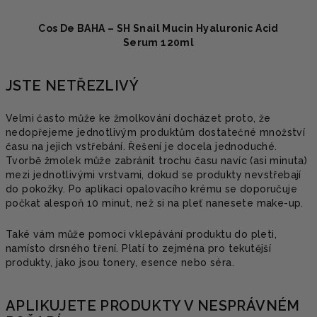
Cos De BAHA – SH Snail Mucin Hyaluronic Acid
Serum 120ml
JSTE NETŘEZLIVÝ
Velmi často může ke žmolkování docházet proto, že
nedopřejeme jednotlivým produktům dostatečné množství
času na jejich vstřebání. Řešení je docela jednoduché.
Tvorbě žmolek může zabránit trochu času navíc (asi minuta)
mezi jednotlivými vrstvami, dokud se produkty nevstřebají
do pokožky. Po aplikaci opalovacího krému se doporučuje
počkat alespoň 10 minut, než si na pleť nanesete make-up.
Také vám může pomoci vklepávání produktu do pleti,
namísto drsného tření. Platí to zejména pro tekutější
produkty, jako jsou tonery, esence nebo séra.
APLIKUJETE PRODUKTY V NESPRÁVNÉM