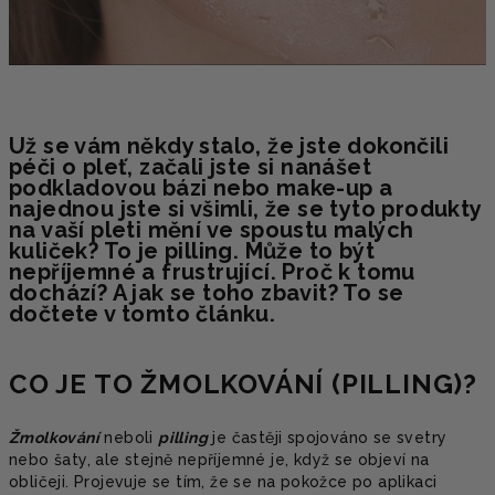
Už se vám někdy stalo, že jste dokončili
péči o pleť, začali jste si nanášet
podkladovou bázi nebo make-up a
najednou jste si všimli, že se tyto produkty
na vaší pleti mění ve spoustu malých
kuliček? To je pilling. Může to být
nepříjemné a frustrující. Proč k tomu
dochází? A jak se toho zbavit? To se
dočtete v tomto článku.
CO JE TO ŽMOLKOVÁNÍ (PILLING)?
Žmolkování
neboli
pilling
je častěji spojováno se svetry
nebo šaty, ale stejně nepříjemné je, když se objeví na
obličeji. Projevuje se tím, že se na pokožce po aplikaci