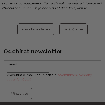
prosím odbornou pomoc.
Tento článek má pouze informativní
charakter a nenahrazuje odbornou lékařskou pomoc.
Předchozí článek
Další článek
Odebírat newsletter
E-mail
Vložením e-mailu souhlasíte s
podmínkami ochrany
osobních údajů
Přihlásit se
Z