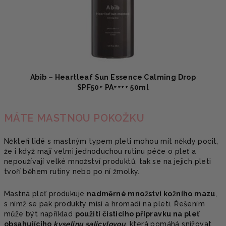
Abib – Heartleaf Sun Essence Calming Drop
SPF50+ PA++++ 50ml
MÁTE MASTNOU POKOŽKU
Někteří lidé s mastným typem pleti mohou mít někdy pocit,
že i když mají velmi jednoduchou rutinu péče o pleť a
nepoužívají velké množství produktů, tak se na jejich pleti
tvoří během rutiny nebo po ní žmolky.
Mastná pleť produkuje
nadměrné množství kožního mazu
,
s nímž se pak produkty mísí a hromadí na pleti. Řešením
může být například
použití čisticího přípravku na pleť
obsahujícího
kyselinu salicylovou
, která pomáhá snižovat