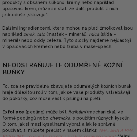
produkty s obsahem silikonů, krémy nebo například
opalovací krém, může se stát, že další produkt z nich
jednoduše „skluzuje“.
Dalšími ingrediencemi, které mohou na pleti žmolkovat jsou
například
zinek, talc
(mastek – minerál),
mica
(slída –
minerál) nebo oxidy železa. Tyto složky najdeme nejčastěji
v opalovacích krémech nebo třeba v make-upech.
NEODSTRAŇUJETE ODUMŘENÉ KOŽNÍ
BUŇKY
To, zda se pravidelně zbavujete odumřelých kožních buněk
hraje důležitou roli v tom, jak se vaše produkty vstřebávají
do pokožky, což může vést k pillingu na pleti.
Exfoliace
(peeling) může být
fyzikální
(mechanická), ve
formě peelingů nebo
chemická
, s použitím různých kyselin.
O tom, jak si mezi kyselinami vybrat a jak je správně
používat, si můžete přečíst v našem článku:
AHA, BHA A PHA
KYSELINY: co jsou to kyseliny a jak je správně vybrat
. Velmi