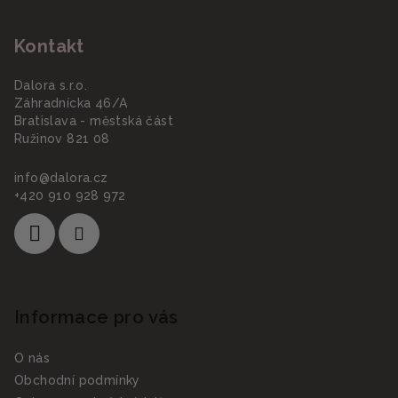
á
Kontakt
p
a
Dalora s.r.o.
t
Záhradnícka 46/A
í
Bratislava - městská část
Ružinov 821 08
info
@
dalora.cz
+420 910 928 972
Informace pro vás
O nás
Obchodní podmínky