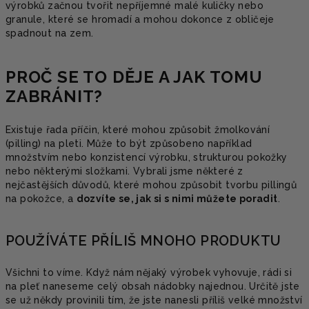
výrobků začnou tvořit nepříjemné malé kuličky nebo
granule, které se hromadí a mohou dokonce z obličeje
spadnout na zem.
PROČ SE TO DĚJE A JAK TOMU
ZABRÁNIT?
Existuje řada příčin, které mohou způsobit žmolkování
(pilling) na pleti. Může to být způsobeno například
množstvím nebo konzistencí výrobku, strukturou pokožky
nebo některými složkami. Vybrali jsme některé z
nejčastějších důvodů, které mohou způsobit tvorbu pillingů
na pokožce, a
dozvíte se, jak si s nimi můžete poradit
.
POUŽÍVÁTE PŘÍLIŠ MNOHO PRODUKTU
Všichni to víme. Když nám nějaký výrobek vyhovuje, rádi si
na pleť naneseme celý obsah nádobky najednou. Určitě jste
se už někdy provinili tím, že jste nanesli příliš velké množství