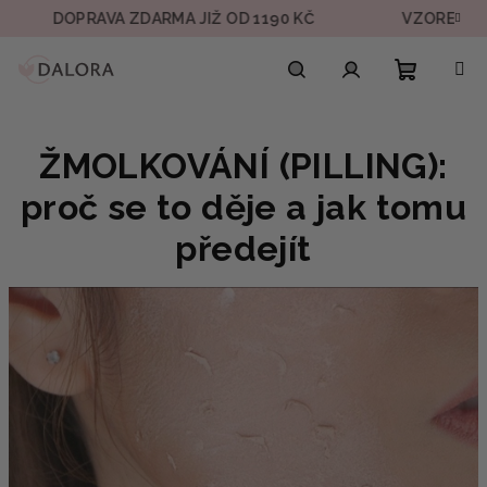
Přejít
DOPRAVA ZDARMA JIŽ OD 1190 KČ
VZOREK V KAŽDÉ
na
obsah
Nákupn
Hledat
Přihlášení
ŽMOLKOVÁNÍ (PILLING):
košík
proč se to děje a jak tomu
předejít