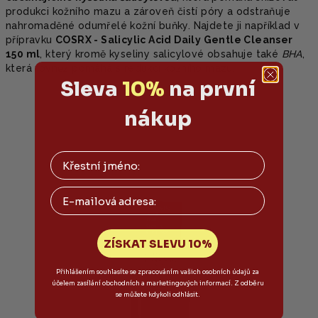
produkci kožního mazu a zároveň čistí póry a odstraňuje
nahromaděné odumřelé kožní buňky. Najdete ji například v
přípravku
COSRX - Salicylic Acid Daily Gentle Cleanser
150 ml
, který kromě kyseliny salicylové obsahuje také
BHA
,
která rovněž pomáhá s redukcí kožního mazu.
Sleva
10%
na první
nákup
Email
ZÍSKAT SLEVU 10%
Přihlášením souhlasíte se zpracováním vašich osobních údajů za
účelem zasílání obchodních a marketingových informací. Z odběru
se můžete kdykoli odhlásit.