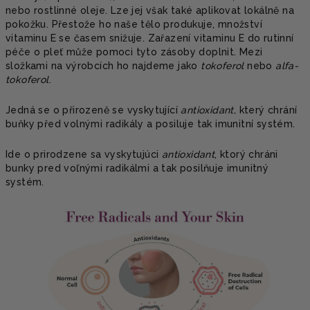
nebo rostlinné oleje. Lze jej však také aplikovat lokálně na
pokožku. Přestože ho naše tělo produkuje, množství
vitaminu E se časem snižuje. Zařazení vitaminu E do rutinní
péče o pleť může pomoci tyto zásoby doplnit. Mezi
složkami na výrobcích ho najdeme jako
tokoferol
nebo
alfa-
tokoferol
.
Jedná se o přirozeně se vyskytující
antioxidant,
který chrání
buňky před volnými radikály a posiluje tak imunitní systém.
Ide o prirodzene sa vyskytujúci
antioxidant
, ktorý chráni
bunky pred voľnými radikálmi a tak posilňuje imunitný
systém.