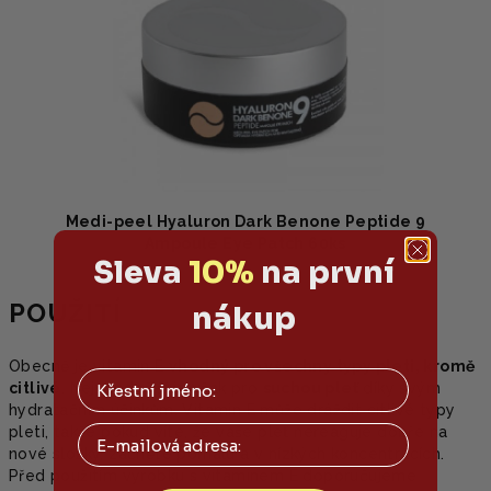
Medi-peel Hyaluron Dark Benone Peptide 9
Ampoule Eye Patch 60ks
Sleva
10%
na první
POUŽITÍ
nákup
Obecně je vitamin E
vhodný pro všechny typy pleti, kromě
citlivé
. Nejvhodnější je však pro
suchou pleť
díky svým
hydratačním účinkům. Vitamin E může dráždit citlivé typy
Email
pleti, takže pokud víte, že vaše pleť nereaguje dobře na
nové složky, začněte pomalu a v nízkých koncentracích.
Před použitím výrobku s vitaminem E doporučujeme