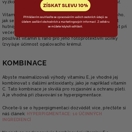
vyzkoušet jej například na předloktí jako
náplasťový test
.
ZÍSKAT SLEVU 10%
Vitamin E můžete aplikovat
ráno nebo večer,
podle toho,
Přihlášením souhlasíte se zpracováním vašich osobních údajů za
jak se vaše pleť cítí. Ve vyšších koncentracích může mít
účelem zasílání obchodních a marketingových informací. Z odběru
hutnější konzistenci, a proto je lepší jej na pleť aplikovat při
se můžete kdykoli odhlásit.
večerní rutině. V nižších koncentracích je však nejlepší
používat vitamin E ráno pro jeho fotoprotektivní účinky
(zvyšuje účinnost opalovacího krému).
KOMBINACE
Abyste maximalizovali výhody vitamínu E, je vhodné jej
kombinovat s dalšími antioxidanty, jako je například vitamín
C. Tato kombinace je skvělá pro rozjasnění a ochranu pleti.
A je vhodná při zbavování se hyperpigmentace.
Chcete-li se o hyperpigmentaci dozvědět více, přečtěte si
náš článek:
HYPERPIGMENTACE: 10 ÚČINNÝCH
INGREDIENCÍ