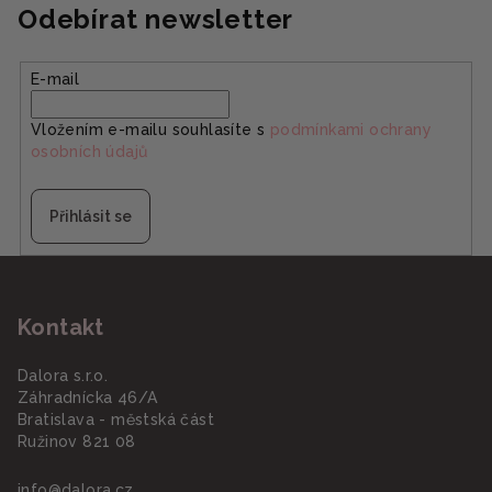
Odebírat newsletter
E-mail
Vložením e-mailu souhlasíte s
podmínkami ochrany
osobních údajů
Přihlásit se
Z
á
Kontakt
p
a
Dalora s.r.o.
t
Záhradnícka 46/A
í
Bratislava - městská část
Ružinov 821 08
info
@
dalora.cz