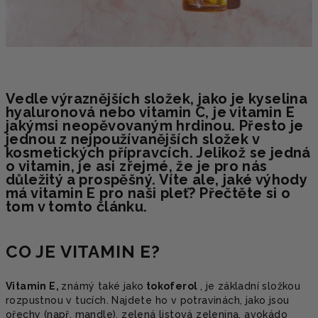
Vedle výraznějších složek, jako je kyselina
hyaluronová nebo vitamin C, je vitamin E
jakýmsi neopěvovaným hrdinou.
Přesto je
jednou z nejpoužívanějších složek v
kosmetických přípravcích.
Jelikož se jedná
o vitamin, je asi zřejmé, že je pro nás
důležitý a prospěšný.
Víte ale, jaké výhody
má vitamin E pro naši pleť?
Přečtěte si o
tom v tomto článku.
CO JE VITAMIN E?
Vitamin E,
známý také jako
tokoferol
, je základní složkou
rozpustnou v tucích. Najdete ho v potravinách, jako jsou
ořechy (např. mandle), zelená listová zelenina, avokádo