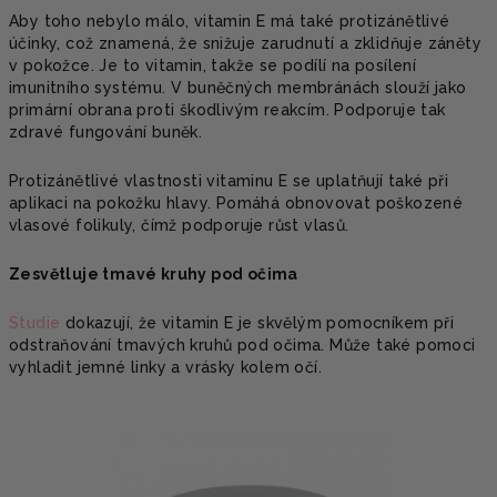
Aby toho nebylo málo, vitamin E má také protizánětlivé
účinky, což znamená, že snižuje zarudnutí a zklidňuje záněty
v pokožce. Je to vitamin, takže se podílí na posílení
imunitního systému. V buněčných membránách slouží jako
primární obrana proti škodlivým reakcím. Podporuje tak
zdravé fungování buněk.
Protizánětlivé vlastnosti vitaminu E se uplatňují také při
aplikaci na pokožku hlavy. Pomáhá obnovovat poškozené
vlasové folikuly, čímž podporuje růst vlasů.
Zesvětluje tmavé kruhy pod očima
Studie
dokazují, že vitamin E je skvělým pomocníkem při
odstraňování tmavých kruhů pod očima. Může také pomoci
vyhladit jemné linky a vrásky kolem očí.