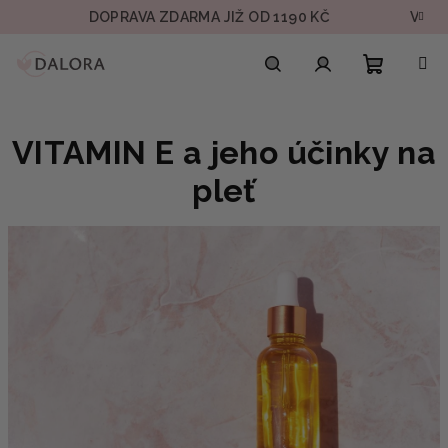
Přejít
DOPRAVA ZDARMA JIŽ OD 1190 KČ
VZOREK 
na
obsah
Nákupn
Hledat
Přihlášení
VITAMIN E a jeho účinky na
košík
pleť