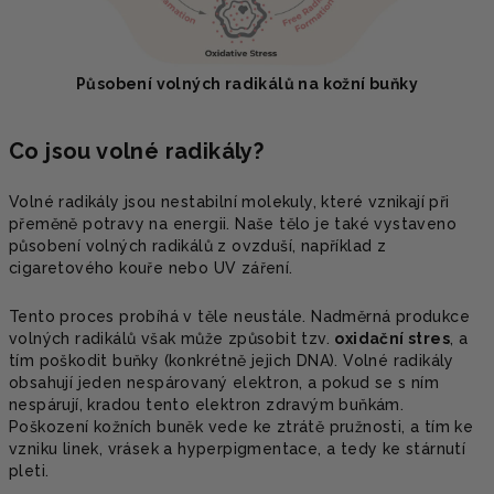
Působení volných radikálů na kožní buňky
Co jsou volné radikály?
Volné radikály jsou nestabilní molekuly, které vznikají při
přeměně potravy na energii. Naše tělo je také vystaveno
působení volných radikálů z ovzduší, například z
cigaretového kouře nebo UV záření.
Tento proces probíhá v těle neustále. Nadměrná produkce
volných radikálů však může způsobit tzv.
oxidační stres
, a
tím poškodit buňky (konkrétně jejich DNA). Volné radikály
obsahují jeden nespárovaný elektron, a pokud se s ním
nespárují, kradou tento elektron zdravým buňkám.
Poškození kožních buněk vede ke ztrátě pružnosti, a tím ke
vzniku linek, vrásek a hyperpigmentace, a tedy ke stárnutí
pleti.