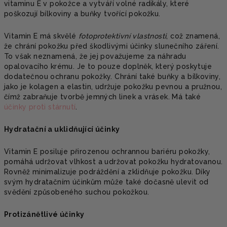
vitaminu E v pokožce a vytváří volné radikály, které
poškozují bílkoviny a buňky tvořící pokožku.
Vitamin E má skvělé
fotoprotektivní
vlastnosti
, což znamená,
že chrání pokožku před škodlivými účinky slunečního záření.
To však neznamená, že jej považujeme za náhradu
opalovacího krému. Je to pouze doplněk, který poskytuje
dodatečnou ochranu pokožky. Chrání také buňky a bílkoviny,
jako je kolagen a elastin, udržuje pokožku pevnou a pružnou,
čímž zabraňuje tvorbě jemných linek a vrásek. Má také
účinky proti stárnutí
.
Hydratační a uklidňující účinky
Vitamin E posiluje přirozenou ochrannou bariéru pokožky,
pomáhá udržovat vlhkost a udržovat pokožku hydratovanou.
Rovněž minimalizuje podráždění a zklidňuje pokožku. Díky
svým hydratačním účinkům může také dočasně ulevit od
svědění způsobeného suchou pokožkou.
Protizánětlivé účinky