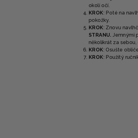
okolí očí.
KROK
: Poté na navl
pokožky.
KROK
: Znovu navlhč
STRANU.
Jemnými po
několikrát za sebou,
KROK
: Osušte oblič
KROK
: Použitý ručn