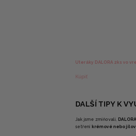
Uteráky DALORA 2ks vo vr
Kúpiť
DALŠÍ TIPY K VY
Jak jsme zmiňovali,
DALORA
setření
krémové nebo jílo