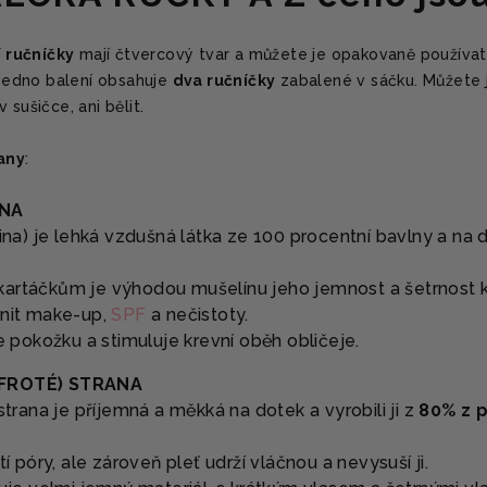
í ručníčky
mají čtvercový tvar a můžete je opakovaně používat, 
 Jedno balení obsahuje
dva ručníčky
zabalené v sáčku. Můžete je
v sušičce, ani bělit.
any
:
ANA
ina) je lehká vzdušná látka ze 100 procentní bavlny a na
 kartáčkům je výhodou mušelínu jeho jemnost a šetrnost k 
nit make-up,
SPF
a nečistoty.
 pokožku a stimuluje krevní oběh obličeje.
FROTÉ) STRANA
trana je příjemná a měkká na dotek a vyrobili ji z
80% z 
í póry, ale zároveň pleť udrží vláčnou a nevysuší ji.