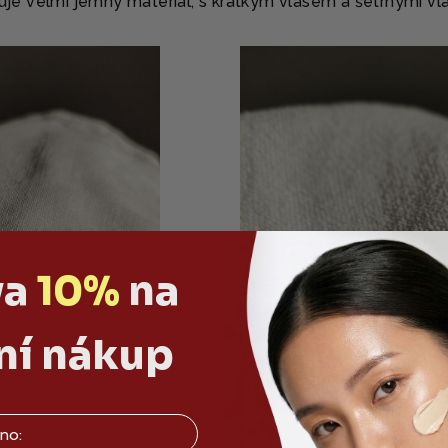
uje velmi jemný materiál, s krátkým vlasem a šetrnými vl
va
10%
na
ní nákup