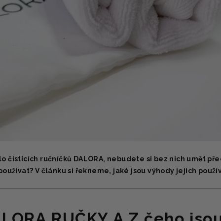
o čistících ručníčků DALORA, nebudete si bez nich umět před
používat? V článku si řekneme, jaké jsou výhody jejich použív
LORA RUČKY A Z čeho jsou