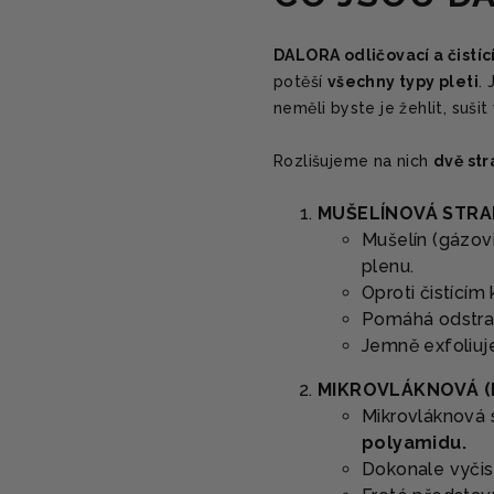
DALORA odličovací a čistíc
potěší
všechny typy pleti
.
neměli byste je žehlit, sušit 
Rozlišujeme na nich
dvě str
MUŠELÍNOVÁ STR
Mušelín (gázov
plenu.
Oproti čistícím
Pomáhá odstra
Jemně exfoliuje
MIKROVLÁKNOVÁ (
Mikrovláknová s
polyamidu.
Dokonale vyčist