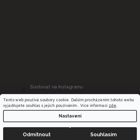
Sledovat na Instagramu
Tento web používá soubory cookie. Dalším procházením tohoto webu
vyjadřujete souhlas s jejich používáním.. Více informací
zde
.
Nastavení
Copyright 2026
Dalora.cz
. Všechna práva vyhrazena.
Upravit nastavení cookies
−
+
Odmítnout
Souhlasím
Do košíku
Vytvořil Shoptet Premium