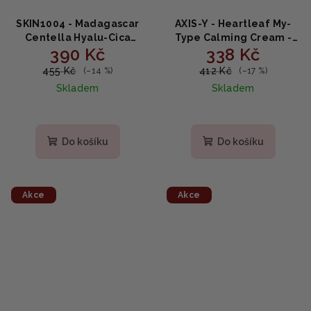
SKIN1004 - Madagascar
AXIS-Y - Heartleaf My-
Centella Hyalu-Cica
Type Calming Cream -
390 Kč
338 Kč
Cloudy Mist - jemná
Zklidňující a hydratační
zklidňující mlha 120ml
krém se srdcovkou 60ml
455 Kč
412 Kč
(–14 %)
(–17 %)
Skladem
Skladem
Do košíku
Do košíku
Akce
Akce