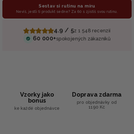
Sestav si rutinu na míru
Nevíš, jestli ti produkt sedne? Za 60 s zjistíš svou rutinu.
4.9 / 5
z 1 548 recenzií
60 000+
spokojených zákazníků
Vzorky jako
Doprava zdarma
bonus
pro objednávky od
1190 Kč
ke každé objednávce