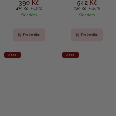
390 Kč
542 Kč
Serum - multifunkční
omlazující ampule 100
hydratační sérum 50ml
ml
479 Kč
729 Kč
(–18 %)
(–25 %)
Skladem
Skladem
Do košíku
Do košíku
Akce
Akce