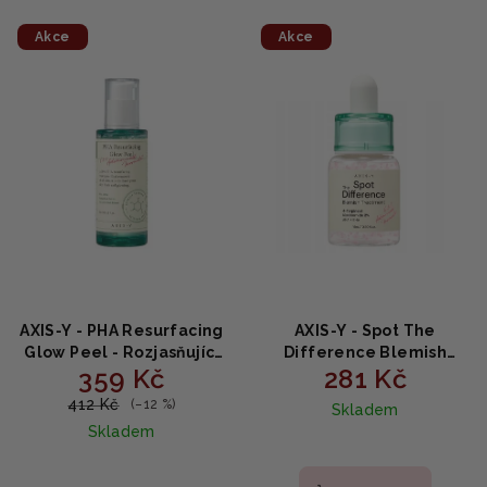
Akce
Akce
AXIS-Y - PHA Resurfacing
AXIS-Y - Spot The
Glow Peel - Rozjasňující
Difference Blemish
359 Kč
281 Kč
gelový peeling s PHA
Treatment - Sérum na
kyselinami 50ml
problematickou pleť
412 Kč
(–12 %)
Skladem
15ml
Skladem