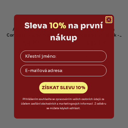
Sleva
10%
na první
AXIS-Y - Dark Spot
AXIS-Y - New Skin
nákup
Correcting Glow Serum
Resolution Gel Mask -
54 Kč
431 Kč
Mini - Sérum proti
Osvěžující a hydratační
pigmentovým skvrnám s
gelová maska 100 ml
85 Kč
520 Kč
(–36 %)
(–17 %)
niacinamidem a
Skladem
Vyprodáno
glutathionem 5ml
Průměrné
Email
hodnocení
produktu
Do košíku
Detail
je
ZÍSKAT SLEVU 10%
4,0
z
5
Přihlášením souhlasíte se zpracováním vašich osobních údajů za
účelem zasílání obchodních a marketingových informací. Z odběru
hvězdiček.
Podobné produkty
se můžete kdykoli odhlásit.