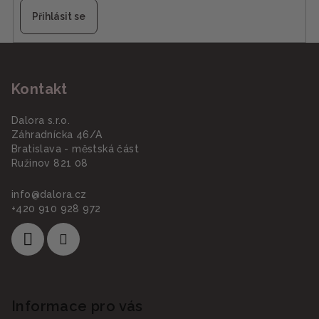
Přihlásit se
Z
á
Kontakt
p
a
Dalora s.r.o.
t
Záhradnícka 46/A
í
Bratislava - městská část
Ružinov 821 08
info
@
dalora.cz
+420 910 928 972
Informace pro vás