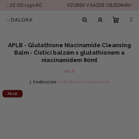
Přejít
IŽ OD 1190 KČ
VZOREK V KAŽDÉ OBJEDNÁVCE
na
obsah
Nákupn
Hledat
Přihlášení
APLB - Glutathione Niacinamide Cleansing
košík
Balm - Čisticí balzám s glutathionem a
niacinamidem 80ml
APLB
Průměrné
1 hodnocení
Podrobnosti hodnocení
hodnocení
Akce
produktu
je
5,0
z
5
hvězdiček.