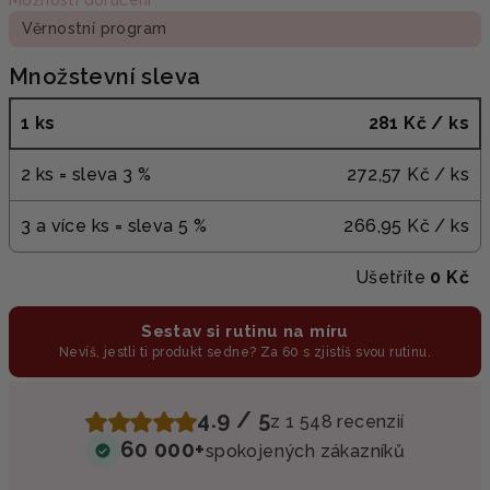
Věrnostní program
Množstevní sleva
1 ks
281 Kč
/ ks
2 ks = sleva 3 %
272,57 Kč
/ ks
3 a více ks = sleva 5 %
266,95 Kč
/ ks
Ušetříte
0 Kč
Sestav si rutinu na míru
Nevíš, jestli ti produkt sedne? Za 60 s zjistíš svou rutinu.
4.9 / 5
z 1 548 recenzií
60 000+
spokojených zákazníků