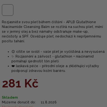
Rozjasněte svou pleť během čištění - APLB Glutathione
Niacinamide Cleansing Balm se roztírá na suchou pleť, mění
se v jemný olej a bez námahy odstraňuje make-up,
nečistoty a SPF. Osvěžuje pleť, nedochází k nepříjemnému
pocitu tahání.
😊 cítíte se svěží - vaše pleť je vyčištěná a nevysušená
✨ Rozjasnění a zářivost - glutathion + niacinamid
pomáhají sjednotit tón pleti
❤️ laskavá péče - přírodní oleje a zklidňující výtažky
podporují zdravou kožní bariéru.
281 Kč
Měrná
Skladem
cena:
Můžeme doručit do:
11.8.2026
Možnosti doručení