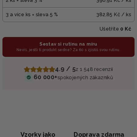
2 ks = sleva 3 %
390,91 Kč
/ ks
3 a více ks = sleva 5 %
382,85 Kč
/ ks
Ušetříte
0 Kč
Sestav si rutinu na míru
Nevíš, jestli ti produkt sedne? Za 60 s zjistíš svou rutinu.
4.9 / 5
z 1 548 recenzií
60 000+
spokojených zákazníků
Vzorky jako
Doprava zdarma