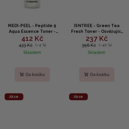
MEDI-PEEL - Peptide 9
ISNTREE - Green Tea
Aqua Essence Toner -
Fresh Toner - Osvěžující
412 Kč
237 Kč
esenciální peptidové
tonikum se zeleným
tonikum 250ml
čajem 200ml
433 Kč
396 Kč
(–4 %)
(–40 %)
Skladem
Skladem
Do košíku
Do košíku
Akce
Akce