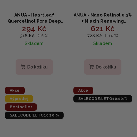
ANUA - Heartleaf
ANUA - Nano Retinol 0.3%
Quercetinol Pore Deep
+ Niacin Renewing
294 Kč
621 Kč
Cleansing Foam -
Serum - Rozjasňující
Hloubkově čisticí pěna na
sérum s retinolem a
316 Kč
728 Kč
(–6 %)
(–14 %)
obličej se srdcem 150ml
niacinamidem 30ml
Skladem
Skladem
Průměrné
hodnocení
produktu
Do košíku
Do košíku
je
5,0
z
5
Akce
Akce
hvězdiček.
Výprodej
SALECODE:LETO10:10:%
Bestseller
SALECODE:LETO10:10:%