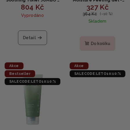
804 Kč
327 Kč
Zklidňující pleťové
Hydratační gelový
tonikum s hutinií 500ml
peeling s hutinií 120ml
364 Kč
(–10 %)
Vyprodáno
Skladem
Průměrné
hodnocení
Detail
produktu
Do košíku
je
5,0
z
5
Akce
Akce
hvězdiček.
Bestseller
SALECODE:LETO10:10:%
SALECODE:LETO10:10:%