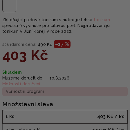
Zklidňující pleťové tonikum s hutinií je lehké
tonikum
speciálně vyvinuté pro citlivou pleť. Nejprodávanější
tonikum v Jižní Koreji v roce 2022.
–17 %
standardní cena:
490 Kč
403 Kč
Měrná
Skladem
cena:
Můžeme doručit do:
10.8.2026
Možnosti doručení
Věrnostní program
Množstevní sleva
1 ks
403 Kč
/ ks