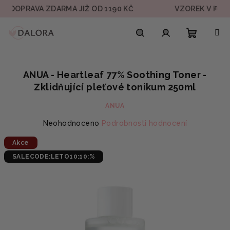
Přejít
AVA ZDARMA JIŽ OD 1190 KČ
VZOREK V KAŽDÉ OBJ
na
obsah
Nákupn
Hledat
Přihlášení
ANUA - Heartleaf 77% Soothing Toner -
košík
Zklidňující pleťové tonikum 250ml
ANUA
Průměrné
Neohodnoceno
Podrobnosti hodnocení
hodnocení
Akce
produktu
je
SALECODE:LETO10:10:%
0,0
z
5
hvězdiček.