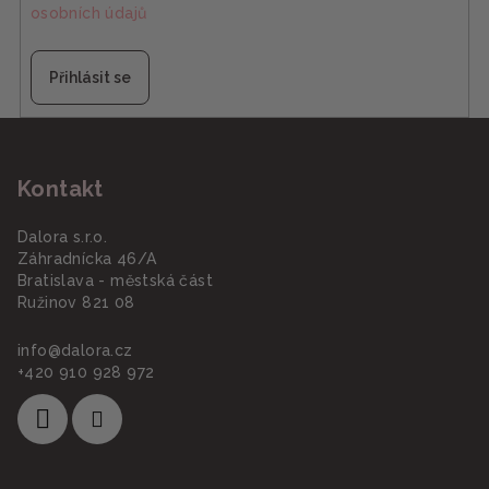
osobních údajů
Přihlásit se
Z
á
Kontakt
p
a
Dalora s.r.o.
t
Záhradnícka 46/A
í
Bratislava - městská část
Ružinov 821 08
info
@
dalora.cz
+420 910 928 972