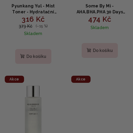
Pyunkang Yul - Mist
Some By Mi -
Toner - Hydratační
AHA.BHA.PHA 30 Days
316 Kč
474 Kč
tonikum 200ml
Miracle Starter Edition -
Startovací sada Miracle
373 Kč
(–15 %)
Skladem
Skin 4ks
Skladem
Do košíku
Do košíku
Akce
Akce