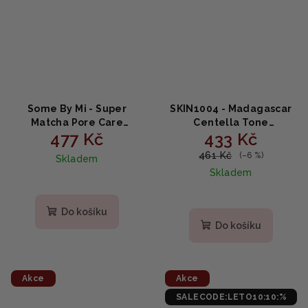
Some By Mi - Super
SKIN1004 - Madagascar
Matcha Pore Care
Centella Tone
477 Kč
433 Kč
Starter Kit - Super
Brightening Boosting
Matcha Pore Care Set
Toner - Rozjasňující
461 Kč
(–6 %)
Skladem
4ks
tonikum 210 ml
Skladem
Do košíku
Do košíku
Akce
Akce
SALECODE:LETO10:10:%