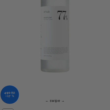
490 Kč
–17 %