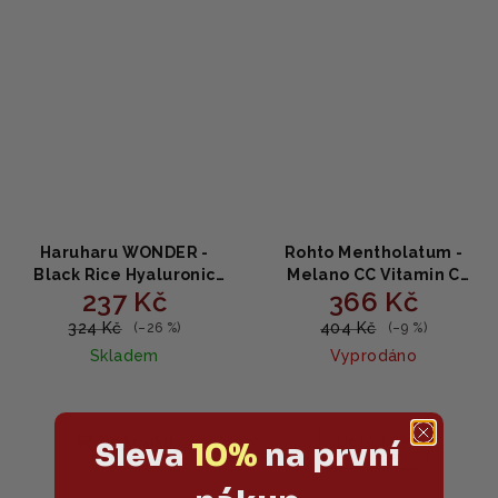
Haruharu WONDER -
Rohto Mentholatum -
Black Rice Hyaluronic
Melano CC Vitamin C
237 Kč
366 Kč
Toner - Tonikum z černé
Lotion (Light) 170ml -
rýže s kyselinou
Tonikum s vitaminem C
324 Kč
404 Kč
(–26 %)
(–9 %)
hyaluronovou 150ml
Skladem
Vyprodáno
Průměrné
Průměrné
hodnocení
hodnocení
produktu
produktu
Do košíku
Detail
Sleva
10%
na první
je
je
5,0
5,0