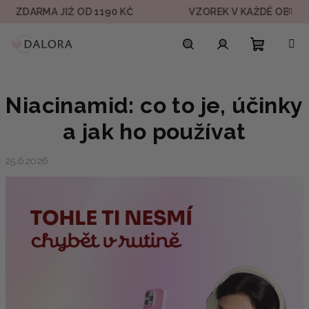
Přejít
IŽ OD 1190 KČ
VZOREK V KAŽDÉ OBJEDNÁVCE
na
obsah
Nákupn
Hledat
Přihlášení
Niacinamid: co to je, účinky
košík
a jak ho používat
25.6.2026