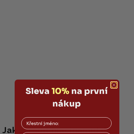
Sleva
10%
na první
nákup
Jak zařadit niacinamid do