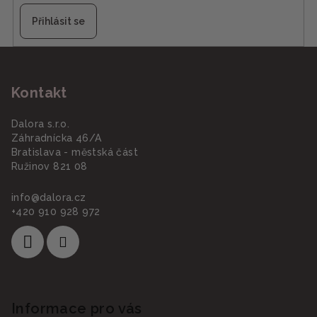
Přihlásit se
Z
á
Kontakt
p
a
Dalora s.r.o.
t
Záhradnícka 46/A
í
Bratislava - městská část
Ružinov 821 08
info
@
dalora.cz
+420 910 928 972
Informace pro vás