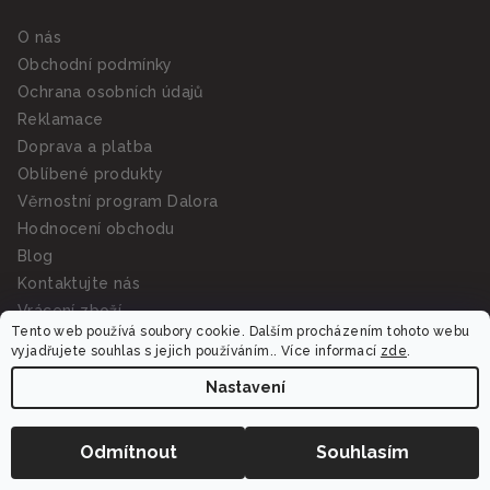
O nás
Obchodní podmínky
Ochrana osobních údajů
Reklamace
Doprava a platba
Oblíbené produkty
Věrnostní program Dalora
Hodnocení obchodu
Blog
Kontaktujte nás
Vrácení zboží
Tento web používá soubory cookie. Dalším procházením tohoto webu
vyjadřujete souhlas s jejich používáním.. Více informací
zde
.
Nastavení
Trápí mě
Odmítnout
Souhlasím
Suchá pleť
Mastná pleť