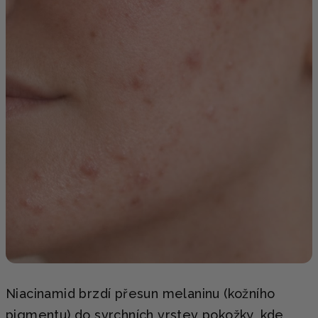
Niacinamid brzdí přesun melaninu (kožního
pigmentu) do svrchních vrstev pokožky, kde