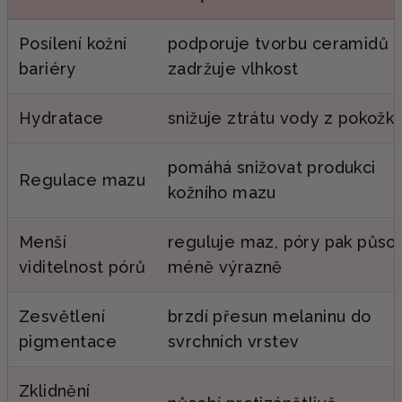
Posílení kožní
podporuje tvorbu ceramidů 
bariéry
zadržuje vlhkost
Hydratace
snižuje ztrátu vody z pokožk
pomáhá snižovat produkci
Regulace mazu
kožního mazu
Menší
reguluje maz, póry pak půso
viditelnost pórů
méně výrazně
Zesvětlení
brzdí přesun melaninu do
pigmentace
svrchních vrstev
Zklidnění