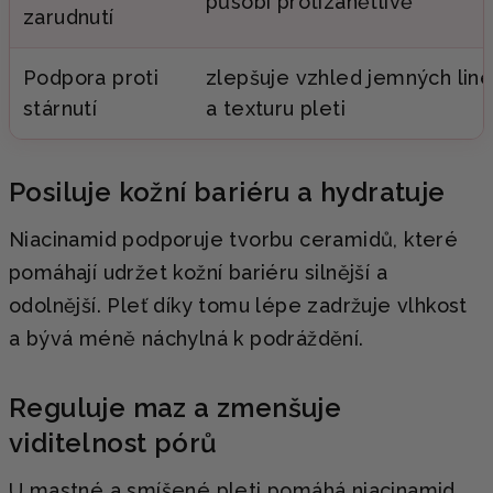
působí protizánětlivě
zarudnutí
Podpora proti
zlepšuje vzhled jemných lin
stárnutí
a texturu pleti
Posiluje kožní bariéru a hydratuje
Niacinamid podporuje tvorbu ceramidů, které
pomáhají udržet kožní bariéru silnější a
odolnější. Pleť díky tomu lépe zadržuje vlhkost
a bývá méně náchylná k podráždění.
Reguluje maz a zmenšuje
viditelnost pórů
U mastné a smíšené pleti pomáhá niacinamid