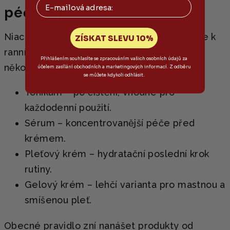
Email
péče o pleť
Niacinamid se nanáší na čistou pleť a hodí se k
ZÍSKAT SLEVU 10%
ranní i večerní rutině. Zařadit ho můžete v
Přihlášením souhlasíte se zpracováním vašich osobních údajů za
několika formách:
účelem zasílání obchodních a marketingových informací. Z odběru
se můžete kdykoli odhlásit.
Tonikum – po čištění, vhodné pro
každodenní použití.
Sérum – koncentrovanější péče před
krémem.
Pleťový krém – hydratační poslední krok
rutiny.
Gelový krém – lehčí varianta pro mastnou a
smíšenou pleť.
Obecné pravidlo zní nanášet produkty od