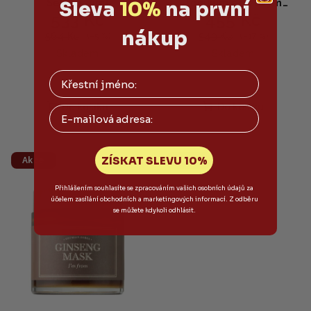
Sleva
10%
na první
Serum 30ml
Tonikum s rýžovým
533 Kč
455 Kč
extraktem 150ml
nákup
564 Kč
549 Kč
(–5 %)
(–17 %)
Skladem
Skladem
Do košíku
Do košíku
Email
ZÍSKAT SLEVU 10%
Akce
Akce
Přihlášením souhlasíte se zpracováním vašich osobních údajů za
účelem zasílání obchodních a marketingových informací. Z odběru
se můžete kdykoli odhlásit.