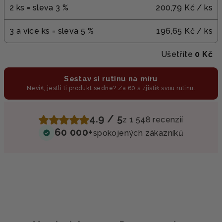
2 ks = sleva 3 %
200,79 Kč
/ ks
3 a více ks = sleva 5 %
196,65 Kč
/ ks
Ušetříte
0 Kč
Sestav si rutinu na míru
Nevíš, jestli ti produkt sedne? Za 60 s zjistíš svou rutinu.
4.9 / 5
z 1 548 recenzií
60 000+
spokojených zákazníků