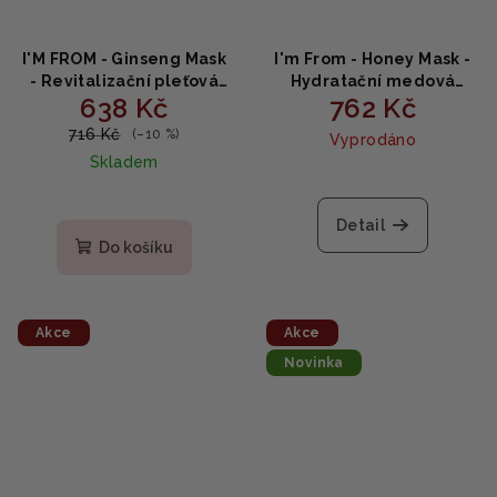
I'M FROM - Ginseng Mask
I'm From - Honey Mask -
- Revitalizační pleťová
Hydratační medová
638 Kč
762 Kč
maska s ženšenem
maska 120g
120ml
716 Kč
(–10 %)
Vyprodáno
Skladem
Detail
Do košíku
Akce
Akce
Novinka