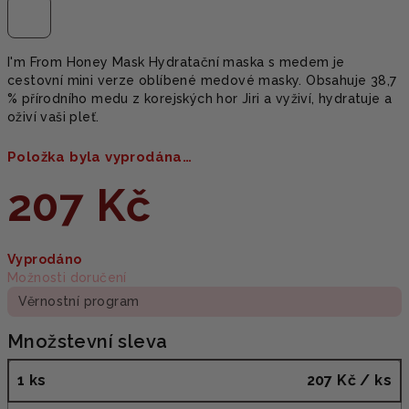
I'm From Honey Mask Hydratační maska s medem je
cestovní mini verze oblíbené medové masky. Obsahuje 38,7
% přírodního medu z korejských hor Jiri a vyživí, hydratuje a
oživí vaši pleť.
Položka byla vyprodána…
207 Kč
Měrná
Vyprodáno
cena:
Možnosti doručení
Věrnostní program
Množstevní sleva
1 ks
207 Kč
/ ks