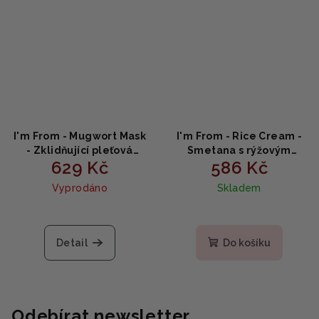
I'm From - Mugwort Mask
I'm From - Rice Cream -
- Zklidňující pleťová
Smetana s rýžovým
629 Kč
586 Kč
maska z pelyňku 110g
extraktem 50g
Vyprodáno
Skladem
Detail
Do košíku
Odebírat newsletter