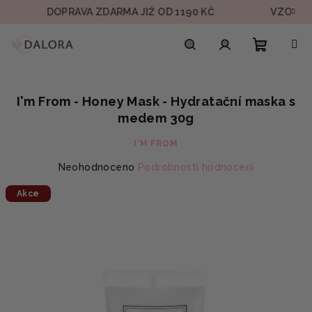
Přejít
DOPRAVA ZDARMA JIŽ OD 1190 KČ
VZOREK V KAŽ
na
obsah
Nákupn
Hledat
Přihlášení
I'm From - Honey Mask - Hydratační maska s
košík
medem 30g
I'M FROM
Průměrné
Neohodnoceno
Podrobnosti hodnocení
hodnocení
Akce
produktu
je
0,0
z
5
hvězdiček.