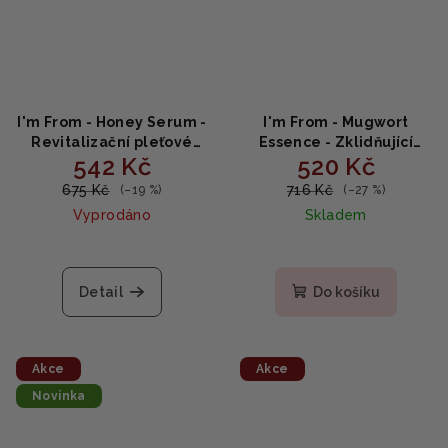
I'm From - Honey Serum -
I'm From - Mugwort
Revitalizační pleťové
Essence - Zklidňující
542 Kč
520 Kč
sérum s medem 30ml
pelyňková esence 150ml
675 Kč
716 Kč
(–19 %)
(–27 %)
Vyprodáno
Skladem
Detail
Do košíku
Akce
Akce
Novinka