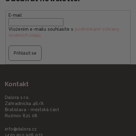
E-mail
Vložením e-mailu souhlasíte s
podmínkami ochrany
osobních údajů
Přihlásit se
Z
á
Kontakt
p
a
Dalora s.r.o.
t
Záhradnícka 46/A
í
Bratislava - městská část
Ružinov 821 08
info
@
dalora.cz
+420 910 928 972