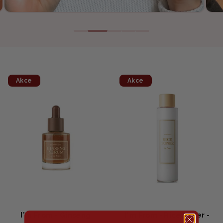
Akce
Akce
I'm From - Ginseng
I'm From - Rice Toner -